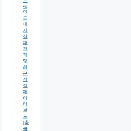
르
vs
인
도
네
시
상
대
전
적
및
최
근
전
적
데
이
터
보
드
[축
클