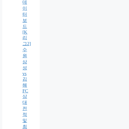
데
이
터
보
드
[K
리
그2]
수
원
삼
성
vs
김
해
FC
상
대
전
적
및
최