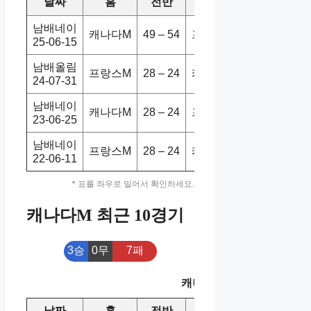
날짜
홈
전반
원정
스코어
승
남배네이
캐나다M
49 – 54
프랑스M
2-3
홈
25-06-15
남배올림
프랑스M
28 – 24
캐나다M
3-0
홈
24-07-31
남배네이
캐나다M
28 – 24
프랑스M
0-3
홈
23-06-25
남배네이
프랑스M
28 – 24
캐나다M
3-0
홈
22-06-11
* 표를 좌우로 밀어서 확인하세요.
캐나다M 최근 10경기
3승
0무
7패
캐나다M 최근 10경기
날짜
홈
전반
원정
스코어
승