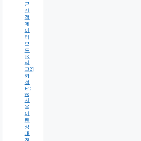
근
전
적
데
이
터
보
드
[K
리
그2]
화
성
FC
vs
서
울
이
랜
상
대
전