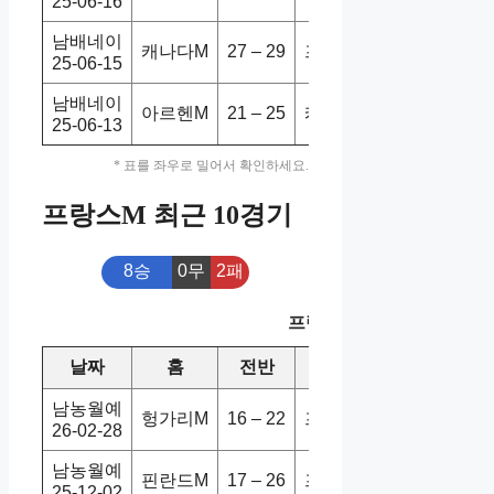
25-06-16
남배네이
캐나다M
27 – 29
프랑스M
2-3
홈
25-06-15
남배네이
아르헨M
21 – 25
캐나다M
3-2
홈
25-06-13
* 표를 좌우로 밀어서 확인하세요.
프랑스M 최근 10경기
8승
0무
2패
프랑스M 최근 10경기
날짜
홈
전반
원정
스코어
승
남농월예
헝가리M
16 – 22
프랑스M
71-74
홈
26-02-28
남농월예
핀란드M
17 – 26
프랑스M
83-76
홈
25-12-02