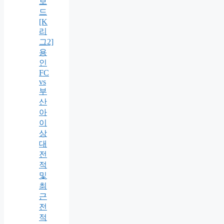
보
드
[K
리
그2]
용
인
FC
vs
부
산
아
이
상
대
전
적
및
최
근
전
적