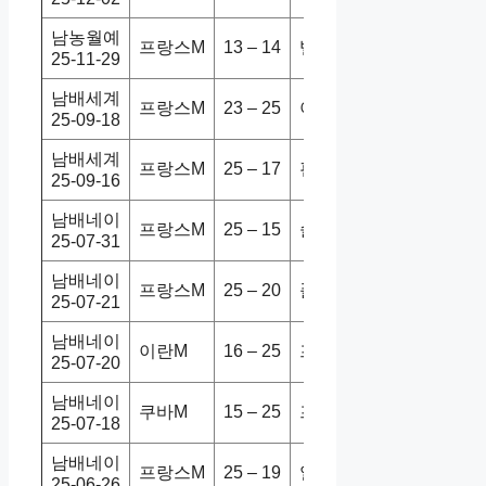
남농월예
프랑스M
13 – 14
벨기에M
79-63
홈
25-11-29
남배세계
프랑스M
23 – 25
아르헨M
2-3
홈
25-09-18
남배세계
프랑스M
25 – 17
핀란드M
2-3
홈
25-09-16
남배네이
프랑스M
25 – 15
슬로베M
1-3
홈
25-07-31
남배네이
프랑스M
25 – 20
폴란드M
2-3
홈
25-07-21
남배네이
이란M
16 – 25
프랑스M
0-3
홈
25-07-20
남배네이
쿠바M
15 – 25
프랑스M
2-3
홈
25-07-18
남배네이
프랑스M
25 – 19
일본M
2-3
홈
25-06-26