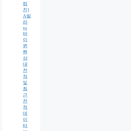
럽
친]
A빌
라
vs
바
이
뮌
헨
상
대
전
적
및
최
근
전
적
데
이
터