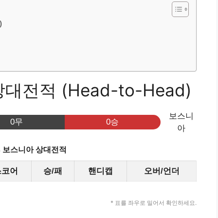
)
전적 (Head-to-Head)
보스니
0무
0승
아
s 보스니아 상대전적
스코어
승/패
핸디캡
오버/언더
* 표를 좌우로 밀어서 확인하세요.