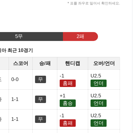
* 표를 좌우로 밀어서 확인하세요.
기
5무
2패
아 최근 10경기
스코어
승/패
핸디캡
오버/언더
-1
U2.5
도
0-0
무
홈패
언더
+1
U2.5
아
1-1
무
홈승
언더
-1
U2.5
아
1-1
무
홈패
언더