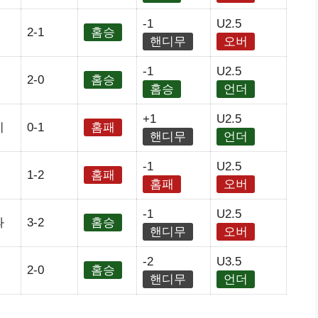
-1
U2.5
2-1
홈승
핸디무
오버
-1
U2.5
2-0
홈승
홈승
언더
+1
U2.5
이
0-1
홈패
핸디무
언더
-1
U2.5
1-2
홈패
홈패
오버
-1
U2.5
과
3-2
홈승
핸디무
오버
-2
U3.5
2-0
홈승
핸디무
언더