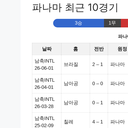
파나마 최근 10경기
3승
1무
파나
날짜
홈
전반
원정
남축INTL
브라질
2 – 1
파나마
26-06-01
남축INTL
남아공
0 – 0
파나마
26-04-01
남축INTL
남아공
0 – 1
파나마
26-03-28
남축INTL
칠레
4 – 1
파나마
25-02-09