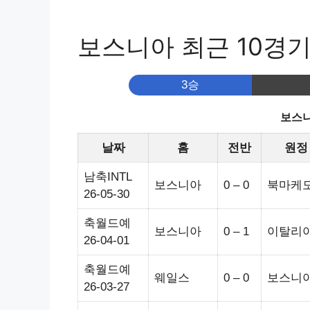
보스니아 최근 10경
3승
보스니
날짜
홈
전반
원정
남축INTL
보스니아
0 – 0
북마케
26-05-30
축월드예
보스니아
0 – 1
이탈리
26-04-01
축월드예
웨일스
0 – 0
보스니
26-03-27