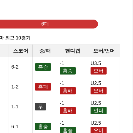
6패
마 최근 10경기
스코어
승/패
핸디캡
오버/언더
-1
U3.5
6-2
홈승
홈승
오버
-1
U2.5
1-2
홈패
홈패
오버
-1
U2.5
1-1
무
홈패
언더
-1
U2.5
6-1
홈승
홈승
오버