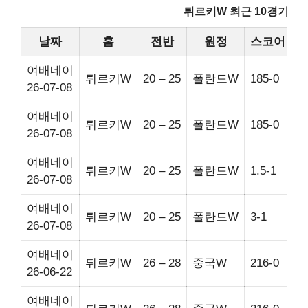
튀르키W 최근 10경기
날짜
홈
전반
원정
스코어
여배네이
튀르키W
20 – 25
폴란드W
185-0
26-07-08
여배네이
튀르키W
20 – 25
폴란드W
185-0
26-07-08
여배네이
튀르키W
20 – 25
폴란드W
1.5-1
26-07-08
여배네이
튀르키W
20 – 25
폴란드W
3-1
26-07-08
여배네이
튀르키W
26 – 28
중국W
216-0
26-06-22
여배네이