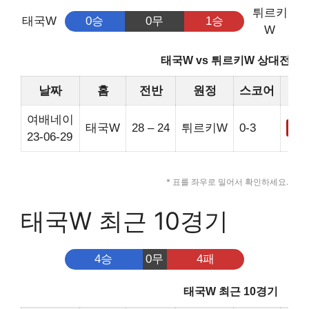
튀르키
태국W
0승
0무
1승
W
태국W vs 튀르키W 상대전적
날짜
홈
전반
원정
스코어
승
여배네이
태국W
28 – 24
튀르키W
0-3
홈
23-06-29
* 표를 좌우로 밀어서 확인하세요.
태국W 최근 10경기
4승
0무
4패
태국W 최근 10경기