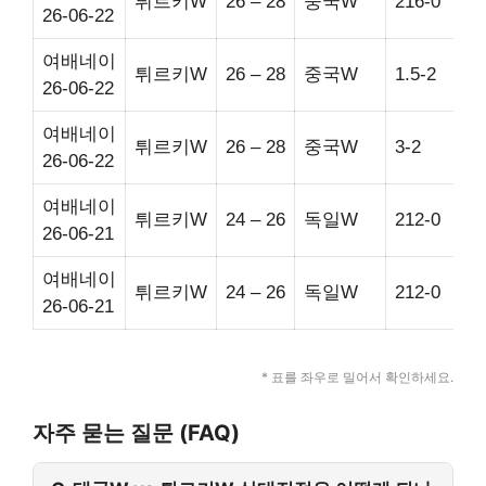
튀르키W
26 – 28
중국W
216-0
26-06-22
여배네이
튀르키W
26 – 28
중국W
1.5-2
26-06-22
여배네이
튀르키W
26 – 28
중국W
3-2
26-06-22
여배네이
튀르키W
24 – 26
독일W
212-0
26-06-21
여배네이
튀르키W
24 – 26
독일W
212-0
26-06-21
* 표를 좌우로 밀어서 확인하세요.
자주 묻는 질문 (FAQ)