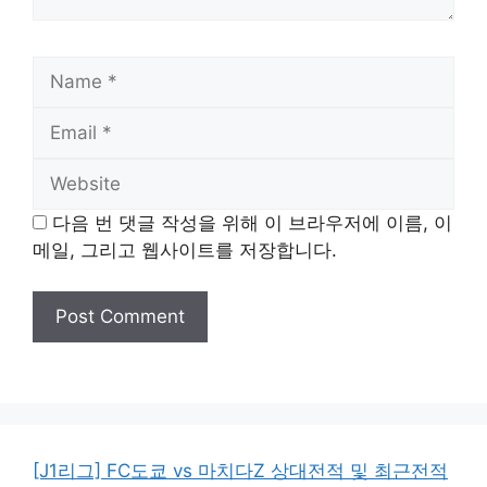
Name
Email
Website
다음 번 댓글 작성을 위해 이 브라우저에 이름, 이
메일, 그리고 웹사이트를 저장합니다.
[J1리그] FC도쿄 vs 마치다Z 상대전적 및 최근전적