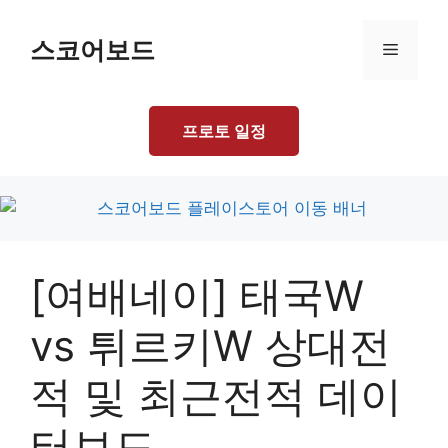
Skip
to
스코어보드
Menu
content
프로토 일정
[여배네이] 태국W
vs 튀르키W 상대전
적 및 최근전적 데이
터보드