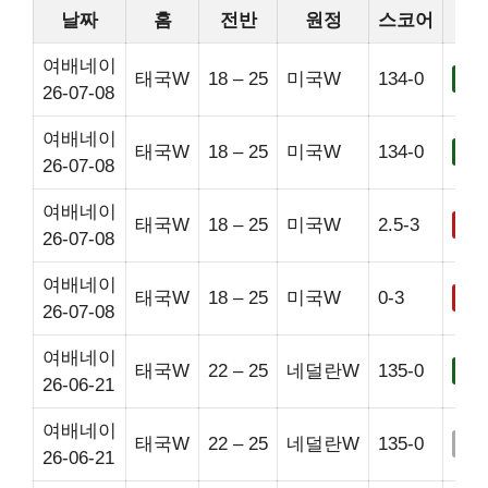
날짜
홈
전반
원정
스코어
승
여배네이
태국W
18 – 25
미국W
134-0
홈
26-07-08
여배네이
태국W
18 – 25
미국W
134-0
홈
26-07-08
여배네이
태국W
18 – 25
미국W
2.5-3
홈
26-07-08
여배네이
태국W
18 – 25
미국W
0-3
홈
26-07-08
여배네이
태국W
22 – 25
네덜란W
135-0
홈
26-06-21
여배네이
태국W
22 – 25
네덜란W
135-0
u
26-06-21