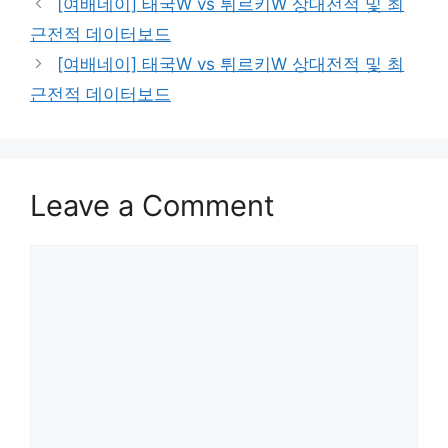
[여배네이] 태국W vs 튀르키W 상대전적 및 최
근전적 데이터보드
[여배네이] 태국W vs 튀르키W 상대전적 및 최
근전적 데이터보드
Leave a Comment
Comment