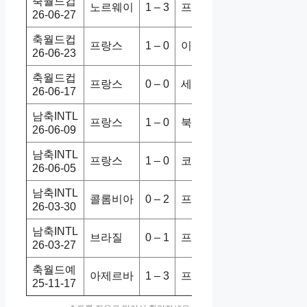
축월드컵
노르웨이
1 – 3
프랑스
1-4
홈
26-06-27
축월드컵
프랑스
1 – 0
이라크
3-0
홈
26-06-23
축월드컵
프랑스
0 – 0
세네갈
3-1
홈
26-06-17
남축INTL
프랑스
1 – 0
북아일랜
3-1
홈
26-06-09
남축INTL
프랑스
1 – 0
코트디부
1-2
홈
26-06-05
남축INTL
콜롬비아
0 – 2
프랑스
1-3
홈
26-03-30
남축INTL
브라질
0 – 1
프랑스
1-2
홈
26-03-27
축월드예
아제르바
1 – 3
프랑스
1-3
홈
25-11-17