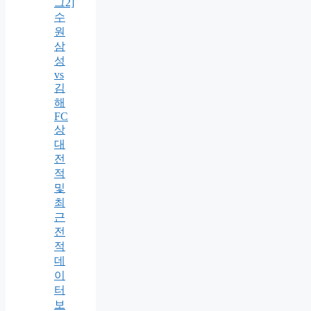
그2]
수
원
삼
성
vs
김
해
FC
상
대
전
적
및
최
근
전
적
데
이
터
보