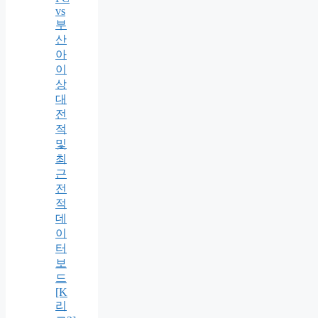
vs
부
산
아
이
상
대
전
적
및
최
근
전
적
데
이
터
보
드
[K
리