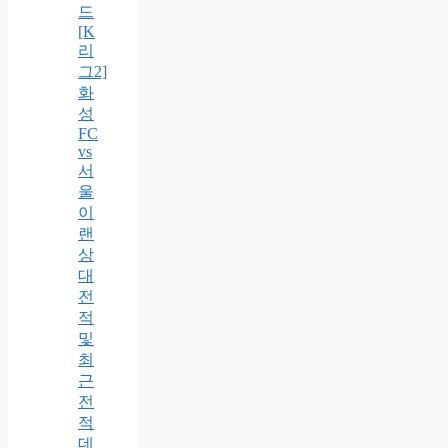
드
[K
리
그2]
화
성
FC
vs
서
울
이
랜
상
대
전
적
및
최
근
전
적
데