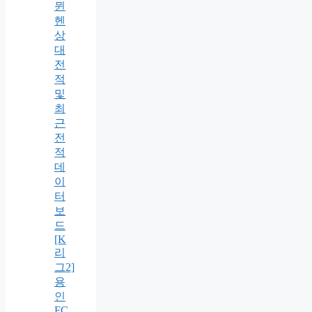
뮌
헨
상
대
전
적
및
최
근
전
적
데
이
터
보
드
[K
리
그2]
용
인
FC