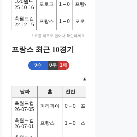
U20월드
모로코
1 – 0
프랑스
1-1
무
25-10-16
축월드컵
프랑스
1 – 0
모로코
2-0
홈승
22-12-15
* 표를 좌우로 밀어서 확인하세요.
프랑스 최근 10경기
9승
0무
1패
프랑스 최근 10경기
날짜
홈
전반
원정
스코어
승/
축월드컵
파라과이
0 – 0
프랑스
0-1
홈
26-07-05
축월드컵
프랑스
1 – 0
스웨덴
3-0
홈
26-07-01