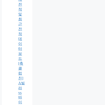
전
적
및
최
근
전
적
데
이
터
보
드
[축
클
럽
친]
A빌
라
vs
바
이