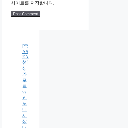
사이트를 저장합니다.
[축
AS
EA
챔]
싱
가
포
르
vs
인
도
네
시
상
대