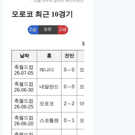
* 표를 좌우로 밀어서 확인하세요.
모로코 최근 10경기
2승
6무
2패
모로코 최근 10경기
날짜
홈
전반
원정
스코어
승/
축월드컵
캐나다
0 – 0
모로코
0-3
홈
26-07-05
축월드컵
네덜란드
0 – 0
모로코
1-1
무
26-06-30
축월드컵
모로코
2 – 2
아이티
4-2
홈
26-06-25
축월드컵
스코틀랜
0 – 1
모로코
0-1
홈
26-06-20
축월드컵