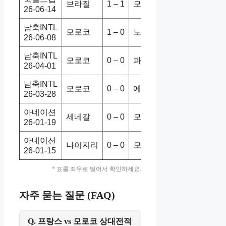
브라질
1 – 1
모로코
1-1
무
26-06-14
남축INTL
모로코
1 – 0
노르웨이
1-1
무
26-06-08
남축INTL
모로코
0 – 0
파라과이
2-1
홈
26-04-01
남축INTL
모로코
0 – 0
에콰도르
1-1
무
26-03-28
아네이션
세네갈
0 – 0
모로코
0-0
무
26-01-19
아네이션
나이지리
0 – 0
모로코
0-0
무
26-01-15
* 표를 좌우로 밀어서 확인하세요.
자주 묻는 질문 (FAQ)
Q. 프랑스 vs 모로코 상대전적