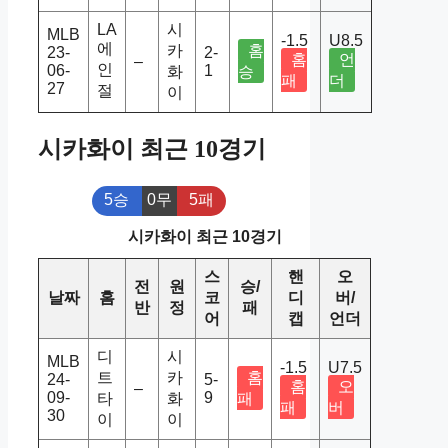
LA
시
MLB
-1.5
U8.5
에
카
홈
23-
2-
홈
언
–
인
06-
1
화
승
패
더
27
절
이
시카화이 최근 10경기
5승
0무
5패
시카화이 최근 10경기
스
핸
오
전
원
승/
날짜
홈
코
디
버/
반
정
패
어
캡
언더
디
시
MLB
-1.5
U7.5
트
카
홈
24-
5-
홈
오
–
09-
9
타
화
패
패
버
30
이
이