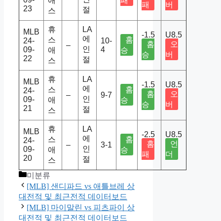
애
패
패
버
23
절
스
휴
LA
MLB
-1.5
U8.5
에
스
홈
24-
10-
홈
오
–
인
09-
4
애
승
승
버
22
절
스
휴
LA
MLB
-1.5
U8.5
에
스
홈
24-
홈
오
–
9-7
인
09-
애
승
승
버
21
절
스
휴
LA
MLB
-2.5
U8.5
에
스
홈
24-
홈
언
–
3-1
인
09-
애
승
패
더
20
절
스
Categories
미분류
[MLB] 샌디파드 vs 애틀브레 상
대전적 및 최근전적 데이터보드
[MLB] 마이말린 vs 피츠파이 상
대전적 및 최근전적 데이터보드