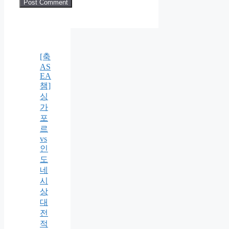
[축
AS
EA
챔]
싱
가
포
르
vs
인
도
네
시
상
대
전
적