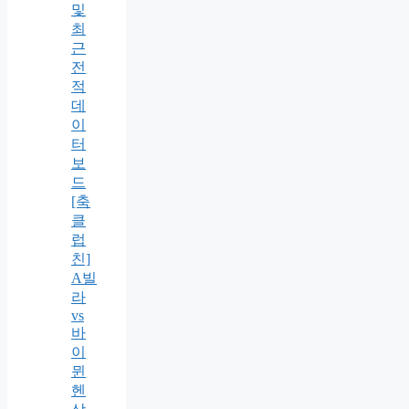
및
최
근
전
적
데
이
터
보
드
[축
클
럽
친]
A빌
라
vs
바
이
뮌
헨