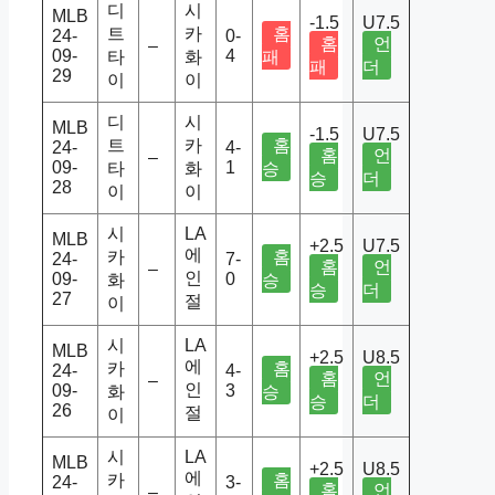
디
시
MLB
-1.5
U7.5
트
카
홈
24-
0-
홈
언
–
09-
4
타
화
패
패
더
29
이
이
디
시
MLB
-1.5
U7.5
트
카
홈
24-
4-
홈
언
–
09-
1
타
화
승
승
더
28
이
이
시
LA
MLB
+2.5
U7.5
에
카
홈
24-
7-
홈
언
–
인
09-
0
화
승
승
더
27
절
이
시
LA
MLB
+2.5
U8.5
에
카
홈
24-
4-
홈
언
–
인
09-
3
화
승
승
더
26
절
이
시
LA
MLB
+2.5
U8.5
에
카
홈
24-
3-
홈
언
–