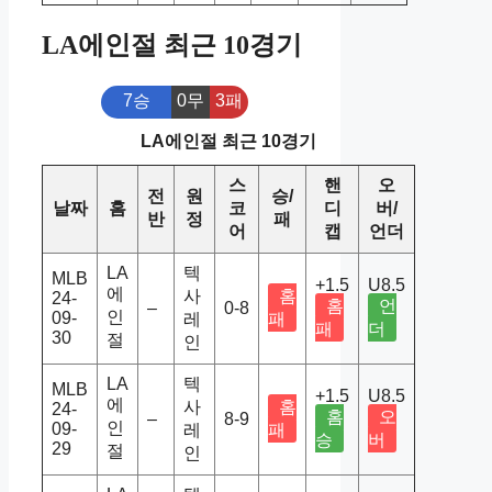
LA에인절 최근 10경기
7승
0무
3패
LA에인절 최근 10경기
스
핸
오
전
원
승/
날짜
홈
코
디
버/
반
정
패
어
캡
언더
LA
텍
MLB
+1.5
U8.5
에
사
홈
24-
홈
언
–
0-8
인
09-
레
패
패
더
30
절
인
LA
텍
MLB
+1.5
U8.5
에
사
홈
24-
홈
오
–
8-9
인
09-
레
패
승
버
29
절
인