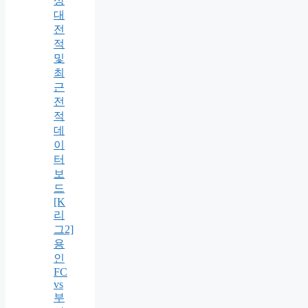
상
대
전
적
및
최
근
전
적
데
이
터
보
드
[K
리
그2]
용
인
FC
vs
부