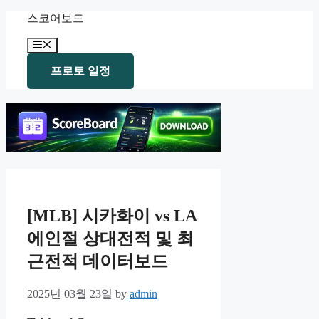
Skip
스코어보드
to
content
Menu
프로토 일정
[MLB] 시카화이 vs LA
에인절 상대전적 및 최
근전적 데이터보드
2025년 03월 23일
by
admin