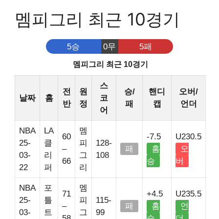
멤피그리 최근 10경기
5승
0무
5패
멤피그리 최근 10경기
스
전
원
승/
핸디
오버/
날짜
홈
코
반
정
패
캡
언더
어
NBA
LA
멤
60
-7.5
U230.5
25-
클
피
128-
–
패
홈
오
03-
리
그
108
66
승
버
22
퍼
리
NBA
포
멤
71
+4.5
U235.5
25-
틀
피
115-
–
패
홈
언
03-
트
그
99
58
승
더