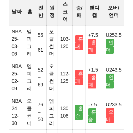
스
전
원
승/
핸디
오버/
날짜
홈
코
반
정
패
캡
언더
어
NBA
멤
오
55
+7.5
U252.5
25-
피
클
103-
홈
–
홈
언
03-
그
썬
120
패
61
패
더
06
리
더
NBA
멤
오
52
+1.5
U243.5
25-
피
클
112-
홈
–
홈
언
02-
그
썬
125
패
69
패
더
09
리
더
NBA
오
멤
76
-7.5
U233.5
24-
클
피
130-
홈
–
홈
오
12-
썬
그
106
승
50
승
버
30
더
리