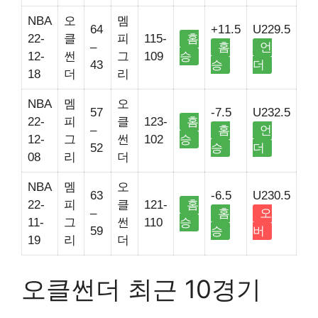
NBA
오
멤
64
+11.5
U229.5
22-
클
피
115-
홈
–
홈
언
12-
썬
그
109
승
43
승
더
18
더
리
NBA
멤
오
57
-7.5
U232.5
22-
피
클
123-
홈
–
홈
언
12-
그
썬
102
승
52
승
더
08
리
더
NBA
멤
오
63
-6.5
U230.5
22-
피
클
121-
홈
–
홈
오
11-
그
썬
110
승
59
승
버
19
리
더
오클썬더 최근 10경기