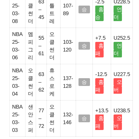
63
-2.5
U228.5
25-
클
틀
107-
–
승
홈
언
03-
썬
트
89
45
승
더
08
더
레
NBA
멤
오
55
+7.5
U252.5
25-
피
클
103-
–
승
홈
언
03-
그
썬
120
61
패
더
06
리
더
NBA
오
휴
63
-12.5
U227.5
25-
클
스
137-
–
승
홈
오
03-
썬
로
128
62
패
버
04
더
케
NBA
샌
오
77
+13.5
U238.5
25-
안
클
132-
–
승
홈
오
03-
스
썬
146
72
패
버
03
퍼
더