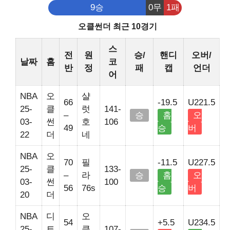
9승
0무
1패
오클썬더 최근 10경기
스
전
원
승/
핸디
오버/
날짜
홈
코
반
정
패
캡
언더
어
NBA
오
샬
66
-19.5
U221.5
25-
클
럿
141-
–
승
홈
오
03-
썬
호
106
49
승
버
22
더
네
NBA
오
70
필
-11.5
U227.5
25-
클
133-
–
라
승
홈
오
03-
썬
100
56
76s
승
버
20
더
NBA
디
오
54
+5.5
U234.5
25-
트
클
107-