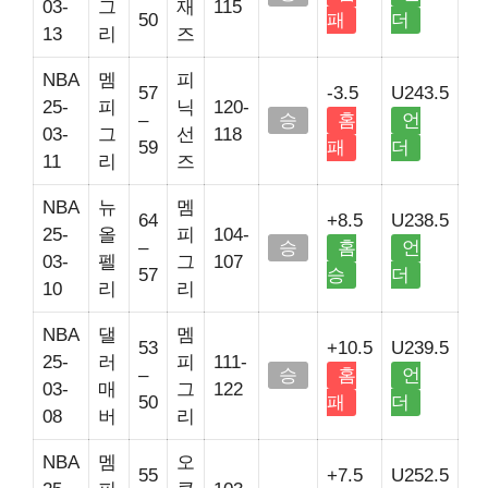
03-
그
재
115
50
패
더
13
리
즈
NBA
멤
피
57
-3.5
U243.5
25-
피
닉
120-
–
승
홈
언
03-
그
선
118
59
패
더
11
리
즈
NBA
뉴
멤
64
+8.5
U238.5
25-
올
피
104-
–
승
홈
언
03-
펠
그
107
57
승
더
10
리
리
NBA
댈
멤
53
+10.5
U239.5
25-
러
피
111-
–
승
홈
언
03-
매
그
122
50
패
더
08
버
리
NBA
멤
오
55
+7.5
U252.5