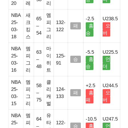
20
레
리
NBA
새
멤
65
-2.5
U238.5
25-
크
피
132-
–
패
홈
오
03-
킹
그
122
54
승
버
18
스
리
NBA
멤
마
63
-5.5
U225.5
25-
피
이
125-
–
승
홈
언
03-
그
히
91
48
승
더
16
리
트
NBA
멤
클
58
+2.5
U244.5
25-
피
리
124-
–
패
홈
오
03-
그
캐
133
75
패
버
15
리
벌
NBA
멤
유
64
-10.5
U247.5
25-
피
타
122-
–
승
홈
언