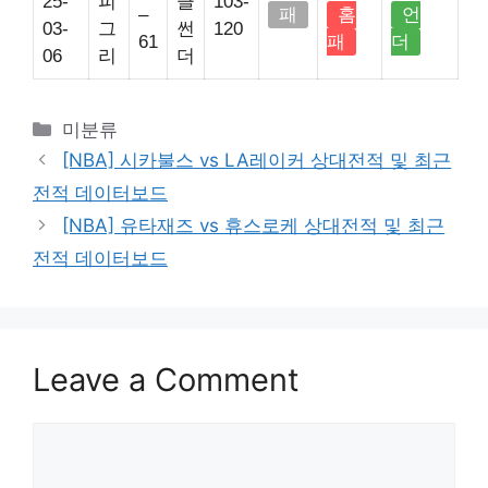
25-
피
클
103-
–
패
홈
언
03-
그
썬
120
61
패
더
06
리
더
Categories
미분류
[NBA] 시카불스 vs LA레이커 상대전적 및 최근
전적 데이터보드
[NBA] 유타재즈 vs 휴스로케 상대전적 및 최근
전적 데이터보드
Leave a Comment
Comment