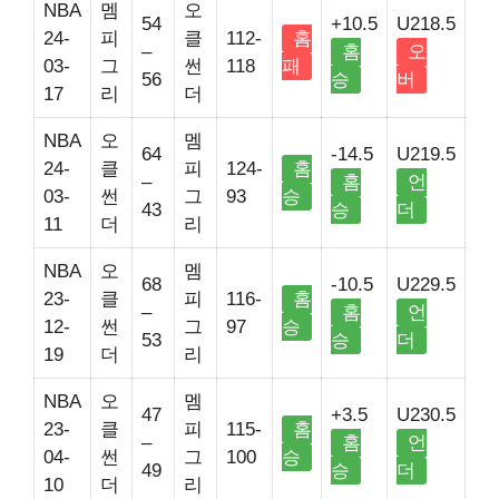
NBA
멤
오
54
+10.5
U218.5
24-
피
클
112-
홈
–
홈
오
03-
그
썬
118
패
56
승
버
17
리
더
NBA
오
멤
64
-14.5
U219.5
24-
클
피
124-
홈
–
홈
언
03-
썬
그
93
승
43
승
더
11
더
리
NBA
오
멤
68
-10.5
U229.5
23-
클
피
116-
홈
–
홈
언
12-
썬
그
97
승
53
승
더
19
더
리
NBA
오
멤
47
+3.5
U230.5
23-
클
피
115-
홈
–
홈
언
04-
썬
그
100
승
49
승
더
10
더
리