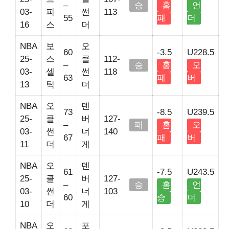
–
승
홈
언
03-
피
썬
113
55
패
더
16
스
더
NBA
보
오
60
-3.5
U228.5
25-
스
클
112-
–
승
홈
오
03-
셀
썬
118
63
패
버
13
틱
더
NBA
오
덴
73
-8.5
U239.5
25-
클
버
127-
–
패
홈
오
03-
썬
너
140
67
패
버
11
더
게
NBA
오
덴
61
-7.5
U243.5
25-
클
버
127-
–
승
홈
언
03-
썬
너
103
60
승
더
10
더
게
NBA
오
포