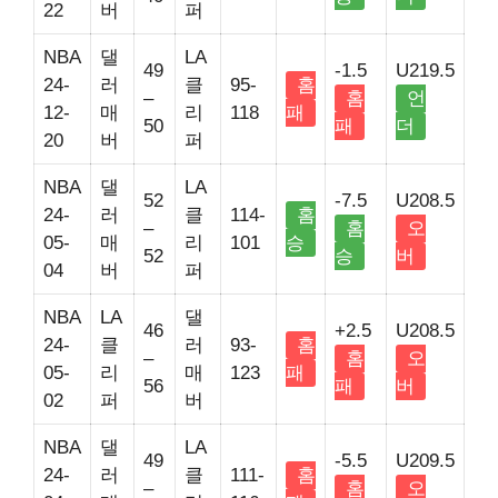
22
버
퍼
NBA
댈
LA
49
-1.5
U219.5
24-
러
클
95-
홈
–
홈
언
12-
매
리
118
패
50
패
더
20
버
퍼
NBA
댈
LA
52
-7.5
U208.5
24-
러
클
114-
홈
–
홈
오
05-
매
리
101
승
52
승
버
04
버
퍼
NBA
LA
댈
46
+2.5
U208.5
24-
클
러
93-
홈
–
홈
오
05-
리
매
123
패
56
패
버
02
퍼
버
NBA
댈
LA
49
-5.5
U209.5
24-
러
클
111-
홈
–
홈
오