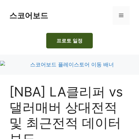
Skip
to
스코어보드
Menu
content
프로토 일정
[NBA] LA클리퍼 vs
댈러매버 상대전적
및 최근전적 데이터
보드