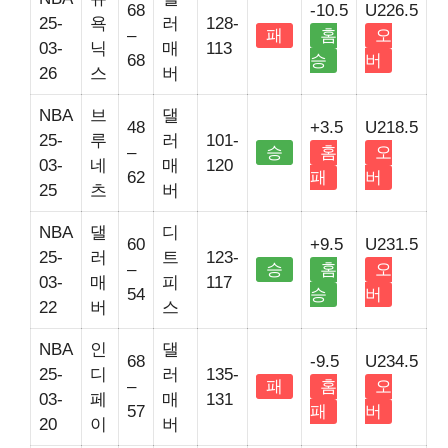
68
-10.5
U226.5
25-
욕
러
128-
–
패
홈
오
03-
닉
매
113
68
승
버
26
스
버
NBA
브
댈
48
+3.5
U218.5
25-
루
러
101-
–
승
홈
오
03-
네
매
120
62
패
버
25
츠
버
NBA
댈
디
60
+9.5
U231.5
25-
러
트
123-
–
승
홈
오
03-
매
피
117
54
승
버
22
버
스
NBA
인
댈
68
-9.5
U234.5
25-
디
러
135-
–
패
홈
오
03-
페
매
131
57
패
버
20
이
버