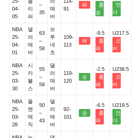
25-
클
러
114-
–
패
홈
언
04-
리
매
91
35
승
더
05
퍼
버
NBA
댈
브
63
-9.5
U217.5
25-
러
루
109-
–
패
홈
오
04-
매
네
113
58
패
버
01
버
츠
NBA
시
댈
55
-2.5
U238.5
25-
카
러
119-
–
승
홈
오
03-
불
매
120
58
패
버
30
스
버
NBA
올
댈
50
-6.5
U219.5
25-
랜
러
92-
–
승
홈
언
03-
매
매
101
43
패
더
28
직
버
NBA
뉴
댈