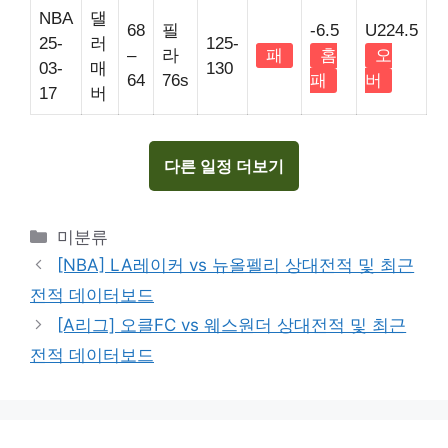
NBA
댈
68
필
-6.5
U224.5
25-
러
125-
–
라
패
홈
오
03-
매
130
64
76s
패
버
17
버
다른 일정 더보기
Categories
미분류
[NBA] LA레이커 vs 뉴올펠리 상대전적 및 최근
전적 데이터보드
[A리그] 오클FC vs 웨스원더 상대전적 및 최근
전적 데이터보드