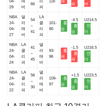
04-
매
리
116
패
66
패
버
29
버
퍼
NBA
댈
LA
54
-4.5
U214.5
24-
러
클
101-
홈
–
홈
언
04-
매
리
90
승
41
승
더
27
버
퍼
NBA
LA
댈
41
-1.5
U216.5
24-
클
러
93-
홈
–
홈
언
04-
리
매
96
패
45
패
더
24
퍼
버
NBA
LA
댈
56
+1.5
U223.5
24-
클
러
109-
홈
–
홈
언
04-
리
매
97
승
30
승
더
22
퍼
버