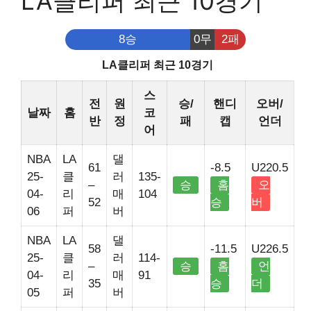
LA클리퍼 최근 10경기
8승
0무
2패
LA클리퍼 최근 10경기
스
전
원
승/
핸디
오버/
날짜
홈
코
반
정
패
캡
언더
어
NBA
LA
댈
61
-8.5
U220.5
25-
클
러
135-
–
승
홈
오
04-
리
매
104
52
승
버
06
퍼
버
NBA
LA
댈
58
-11.5
U226.5
25-
클
러
114-
–
승
홈
언
04-
리
매
91
35
승
더
05
퍼
버