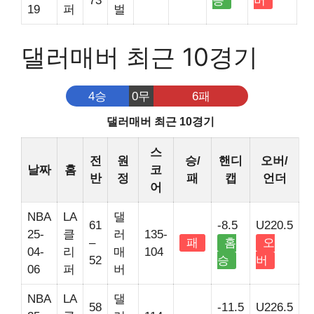
73
승
버
19
퍼
벌
댈러매버 최근 10경기
4승
0무
6패
댈러매버 최근 10경기
스
전
원
승/
핸디
오버/
날짜
홈
코
반
정
패
캡
언더
어
NBA
LA
댈
61
-8.5
U220.5
25-
클
러
135-
–
패
홈
오
04-
리
매
104
52
승
버
06
퍼
버
NBA
LA
댈
58
-11.5
U226.5