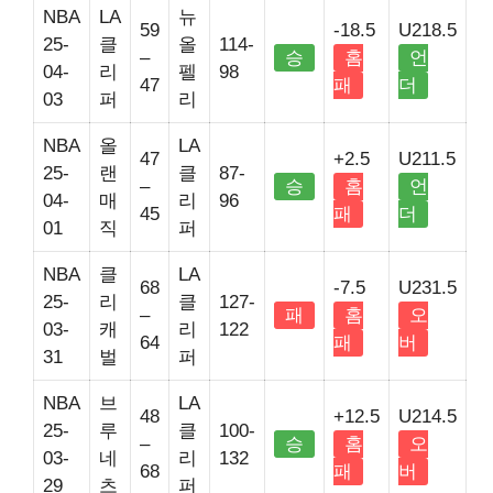
NBA
LA
뉴
59
-18.5
U218.5
25-
클
올
114-
–
승
홈
언
04-
리
펠
98
47
패
더
03
퍼
리
NBA
올
LA
47
+2.5
U211.5
25-
랜
클
87-
–
승
홈
언
04-
매
리
96
45
패
더
01
직
퍼
NBA
클
LA
68
-7.5
U231.5
25-
리
클
127-
–
패
홈
오
03-
캐
리
122
64
패
버
31
벌
퍼
NBA
브
LA
48
+12.5
U214.5
25-
루
클
100-
–
승
홈
오
03-
네
리
132
68
패
버
29
츠
퍼