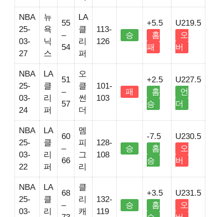
NBA
뉴
LA
55
+5.5
U219.5
25-
욕
클
113-
–
승
홈
오
03-
닉
리
126
54
패
버
27
스
퍼
NBA
LA
오
51
+2.5
U227.5
25-
클
클
101-
–
패
홈
언
03-
리
썬
103
57
승
더
24
퍼
더
NBA
LA
멤
60
-7.5
U230.5
25-
클
피
128-
–
승
홈
오
03-
리
그
108
66
승
버
22
퍼
리
NBA
LA
클
68
+3.5
U231.5
25-
클
리
132-
–
승
홈
오
03-
리
캐
119