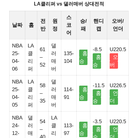
LA클리퍼 vs 댈러매버 상대전적
스
전
원
승/
핸디
오버/
날짜
홈
코
반
정
패
캡
언더
어
NBA
LA
댈
61
-8.5
U220.5
25-
클
러
135-
홈
–
홈
오
04-
리
매
104
승
52
승
버
06
퍼
버
NBA
LA
댈
58
-11.5
U226.5
25-
클
러
114-
홈
–
홈
언
04-
리
매
91
승
35
승
더
05
퍼
버
NBA
댈
LA
54
-3.5
U220.5
24-
러
클
113-
홈
–
홈
언
12-
매
리
97
승
40
승
더