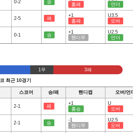
0-2
승
홈패
언더
+1
U3.5
2-5
패
홈패
오버
+1
U2.5
0-1
승
핸디무
언더
1무
3패
코 최근 10경기
스코어
승/패
핸디캡
오버/언
+1
U
2-1
패
홈승
오버
-1
U2.5
2-1
승
핸디무
오버