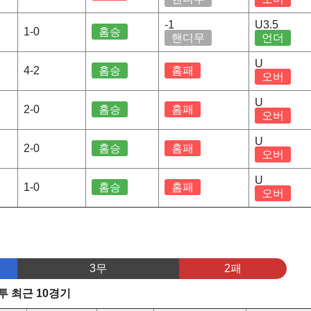
-1
U3.5
1-0
홈승
핸디무
언더
U
4-2
홈승
홈패
오버
U
2-0
홈승
홈패
오버
U
2-0
홈승
홈패
오버
U
1-0
홈승
홈패
오버
3무
2패
 최근 10경기