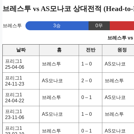
브레스투 vs AS모나코 상대전적 (Head-to-H
브레스투
3승
0무
브레스투 vs
날짜
홈
전반
원정
프리그1
브레스투
1 – 0
AS모나코
25-04-06
프리그1
AS모나코
2 – 0
브레스투
24-11-23
프리그1
브레스투
0 – 1
AS모나코
24-04-22
프리그1
AS모나코
1 – 0
브레스투
23-11-06
프리그1
브레스투
0 – 1
AS모나코