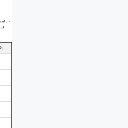
S모나
코
더