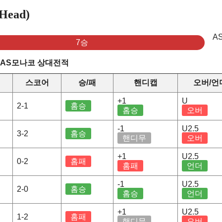
ead)
A
7승
 AS모나코 상대전적
스코어
승/패
핸디캡
오버/언
+1
U
2-1
홈승
홈승
오버
-1
U2.5
3-2
홈승
핸디무
오버
+1
U2.5
0-2
홈패
홈패
언더
-1
U2.5
2-0
홈승
홈승
언더
+1
U2.5
1-2
홈패
핸디무
오버