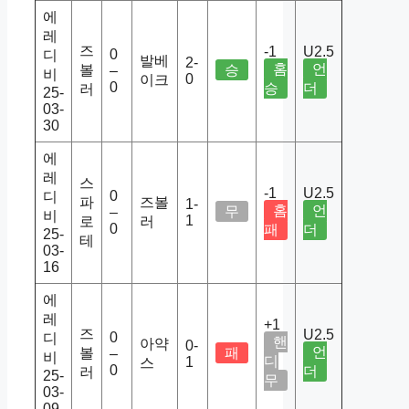
에
레
즈
-1
U2.5
0
디
발베
2-
홈
언
볼
승
–
비
0
이크
0
승
더
러
25-
03-
30
에
레
스
-1
U2.5
0
디
파
즈볼
1-
홈
언
무
–
비
1
로
러
0
패
더
25-
테
03-
16
에
레
+1
즈
U2.5
0
디
핸
아약
0-
언
볼
패
–
비
디
1
스
0
더
러
25-
무
03-
09