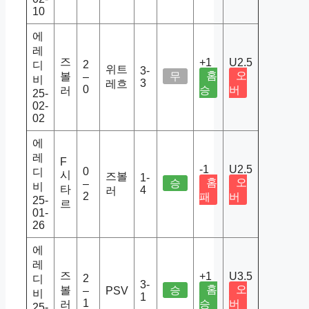
10
에
레
즈
+1
U2.5
2
디
위트
3-
홈
오
볼
무
–
비
3
레흐
0
승
버
러
25-
02-
02
에
레
F
-1
U2.5
0
디
시
즈볼
1-
홈
오
승
–
비
타
4
러
2
패
버
25-
르
01-
26
에
레
즈
+1
U3.5
2
디
3-
홈
오
볼
승
–
PSV
비
1
1
승
버
러
25-