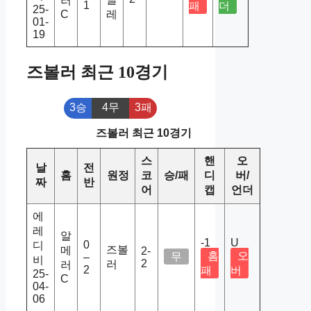
러
1
패
더
25-
C
레
01-
19
즈볼러 최근 10경기
3승
4무
3패
즈볼러 최근 10경기
스
핸
오
날
전
홈
원정
코
승/패
디
버/
짜
반
어
캡
언더
에
레
알
-1
U
0
디
즈볼
메
2-
홈
오
무
–
비
2
러
러
2
패
버
25-
C
04-
06