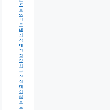
포
르
vs
인
도
네
시
상
대
전
적
및
최
근
전
적
데
이
터
보
드