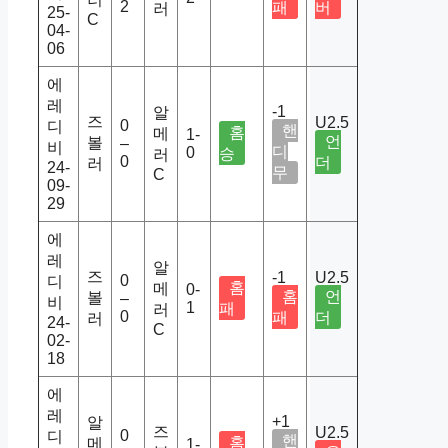
2
패
버
러
25-
C
04-
06
에
레
-1
알
즈
U2.5
0
디
핸
홈
메
1-
언
볼
–
비
디
0
승
러
0
더
러
24-
무
C
09-
29
에
레
알
즈
-1
U2.5
0
디
홈
메
0-
홈
언
볼
–
비
1
패
러
0
패
더
러
24-
C
02-
18
에
레
+1
알
즈
U2.5
0
디
핸
홈
메
1-