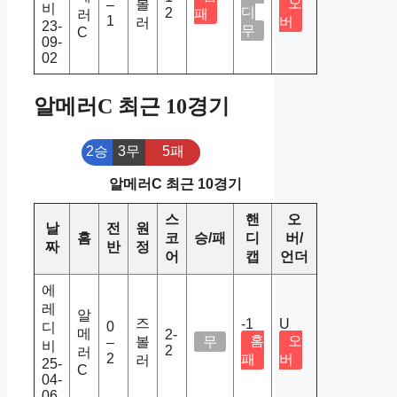
오
볼
–
비
디
2
패
러
1
버
러
23-
무
C
09-
02
알메러C 최근 10경기
2승
3무
5패
알메러C 최근 10경기
스
핸
오
날
전
원
홈
코
승/패
디
버/
짜
반
정
어
캡
언더
에
레
알
즈
-1
U
0
디
메
2-
홈
오
볼
무
–
비
2
러
2
패
버
러
25-
C
04-
06