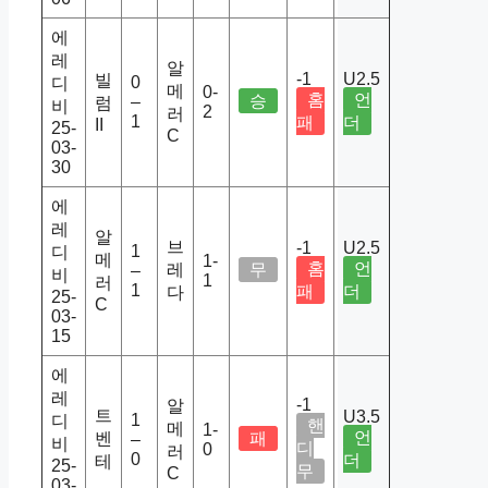
에
레
알
-1
U2.5
빌
0
디
메
0-
홈
언
승
–
럼
비
2
러
1
패
더
II
25-
C
03-
30
에
레
알
브
-1
U2.5
1
디
메
1-
홈
언
레
무
–
비
1
러
1
패
더
다
25-
C
03-
15
에
레
-1
알
트
U3.5
1
디
핸
메
1-
언
벤
패
–
비
디
0
러
0
더
테
25-
무
C
03-