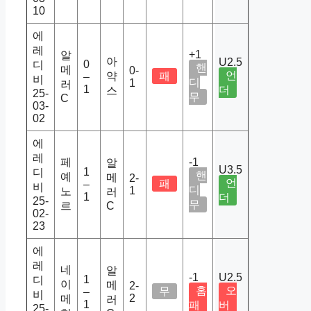
10
에
레
+1
알
아
U2.5
0
디
핸
메
0-
언
약
패
–
비
디
1
러
1
더
스
25-
무
C
03-
02
에
레
페
-1
알
U3.5
1
디
핸
예
메
2-
언
패
–
비
디
1
노
러
1
더
25-
무
르
C
02-
23
에
레
네
알
-1
U2.5
1
디
이
메
2-
홈
오
무
–
비
2
메
러
1
패
버
25-