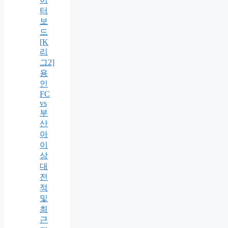
터
보
드
[K
리
그2]
용
인
FC
vs
부
산
아
이
상
대
전
적
및
최
근