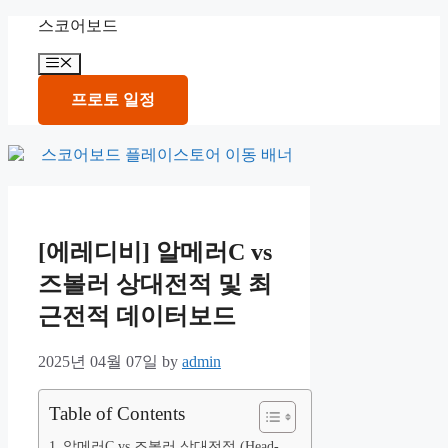
Skip
스코어보드
to
content
Menu
프로토 일정
[에레디비] 알메러C vs
즈볼러 상대전적 및 최
근전적 데이터보드
2025년 04월 07일
by
admin
Table of Contents
알메러C vs 즈볼러 상대전적 (Head-