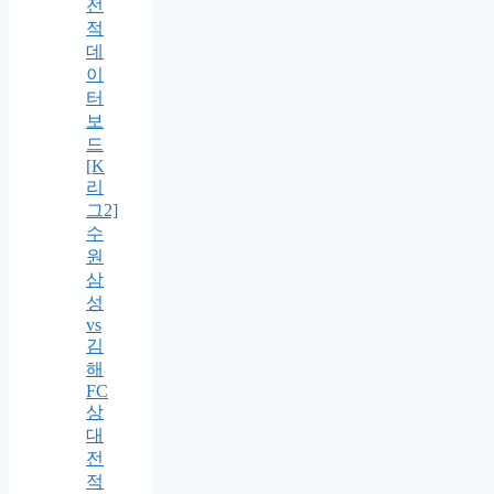
전
적
데
이
터
보
드
[K
리
그2]
수
원
삼
성
vs
김
해
FC
상
대
전
적