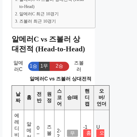
to-Head)
알메러C 최근 10경기
즈볼러 최근 10경기
알메러C vs 즈볼러 상
대전적 (Head-to-Head)
알메
즈볼
1승
1무
2승
러C
러
알메러C vs 즈볼러 상대전적
스
핸
오
날
전
원
홈
코
승/패
디
버/
짜
반
정
어
캡
언더
에
레
알
즈
-1
U
0
디
메
2-
홈
오
볼
무
–
비
2
러