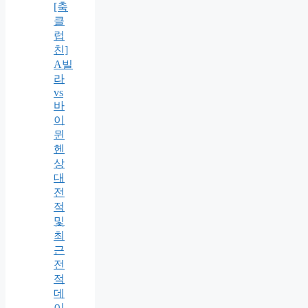
[축
클
럽
친]
A빌
라
vs
바
이
뮌
헨
상
대
전
적
및
최
근
전
적
데
이