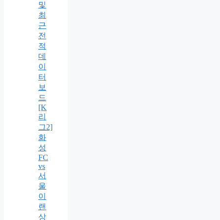
및
최
근
전
적
데
이
터
보
드
[K
리
그2]
화
성
FC
vs
서
울
이
랜
상