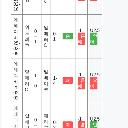
헌
C
02-
16
에
레
위
알
-1
U2.5
0
디
트
메
0-
홈
언
승
–
비
1
레
러
1
패
더
25-
흐
C
02-
09
에
레
발
알
-1
U2.5
1
디
베
메
1-
홈
오
패
–
비
4
이
러
0
패
버
25-
C
크
02-
02
에
레
헤
알
-1
U2.5
0
디
라
메
0-
홈
언
패
–
비
2
클