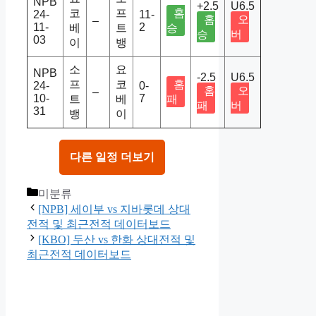
NPB
+2.5
U6.5
코
프
홈
24-
11-
홈
오
–
11-
2
베
트
승
승
버
03
이
뱅
소
요
NPB
-2.5
U6.5
프
코
홈
24-
0-
홈
오
–
10-
7
트
베
패
패
버
31
뱅
이
다른 일정 더보기
Categories
미분류
[NPB] 세이부 vs 지바롯데 상대
전적 및 최근전적 데이터보드
[KBO] 두산 vs 한화 상대전적 및
최근전적 데이터보드