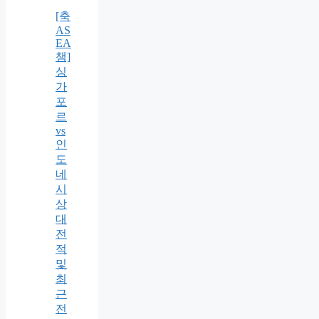
[축
AS
EA
챔]
싱
가
포
르
vs
인
도
네
시
상
대
전
적
및
최
근
전