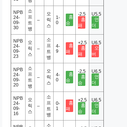
뱅
소
NPB
오
-2.5
U5.5
프
홈
24-
1-
홈
언
릭
–
09-
0
트
승
패
더
스
30
뱅
소
NPB
오
+2.5
U6.5
프
홈
24-
4-
홈
오
릭
–
09-
9
트
패
패
버
스
23
뱅
소
NPB
오
-2.5
U6.5
프
홈
24-
4-
홈
언
릭
–
09-
0
트
승
승
더
스
20
뱅
소
NPB
오
+2.5
U6.5
프
홈
24-
0-
홈
언
릭
–
09-
1
트
패
승
더
스
16
뱅
소
NPB