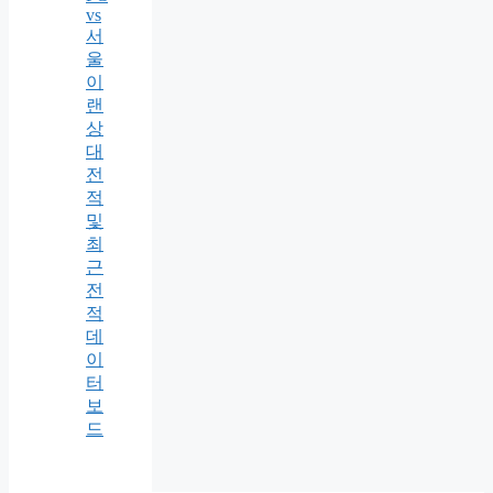
vs
서
울
이
랜
상
대
전
적
및
최
근
전
적
데
이
터
보
드