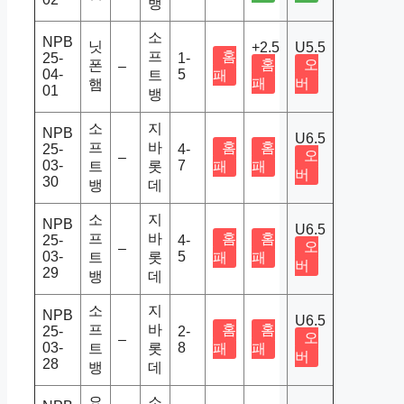
뱅
소
NPB
닛
+2.5
U5.5
프
홈
25-
1-
홈
오
폰
–
04-
5
트
패
패
버
햄
01
뱅
소
지
NPB
U6.5
프
바
홈
홈
25-
4-
오
–
03-
7
트
롯
패
패
버
30
뱅
데
소
지
NPB
U6.5
프
바
홈
홈
25-
4-
오
–
03-
5
트
롯
패
패
버
29
뱅
데
소
지
NPB
U6.5
프
바
홈
홈
25-
2-
오
–
03-
8
트
롯
패
패
버
28
뱅
데
요
소