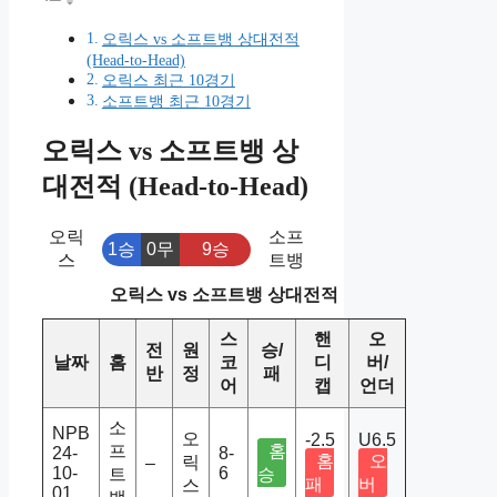
오릭스 vs 소프트뱅 상대전적
(Head-to-Head)
오릭스 최근 10경기
소프트뱅 최근 10경기
오릭스 vs 소프트뱅 상
대전적 (Head-to-Head)
오릭
소프
1승
0무
9승
스
트뱅
오릭스 vs 소프트뱅 상대전적
스
핸
오
전
원
승/
날짜
홈
코
디
버/
반
정
패
어
캡
언더
소
NPB
오
-2.5
U6.5
프
홈
24-
8-
홈
오
릭
–
10-
6
트
승
패
버
스
01