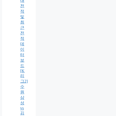
대
전
적
및
최
근
전
적
데
이
터
보
드
[K
리
그2]
수
원
삼
성
vs
김