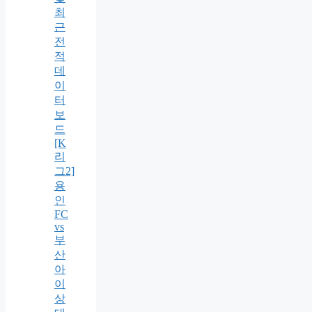
최
근
전
적
데
이
터
보
드
[K
리
그2]
용
인
FC
vs
부
산
아
이
상