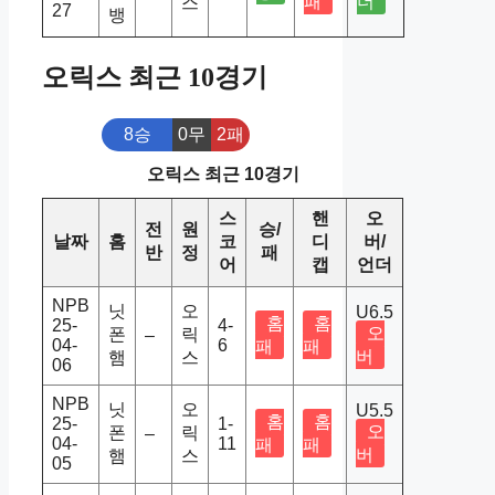
패
더
스
27
뱅
오릭스 최근 10경기
8승
0무
2패
오릭스 최근 10경기
스
핸
오
전
원
승/
날짜
홈
코
디
버/
반
정
패
어
캡
언더
NPB
닛
오
U6.5
홈
홈
25-
4-
오
폰
릭
–
04-
6
패
패
버
햄
스
06
NPB
닛
오
U5.5
홈
홈
25-
1-
오
폰
릭
–
04-
11
패
패
버
햄
스
05