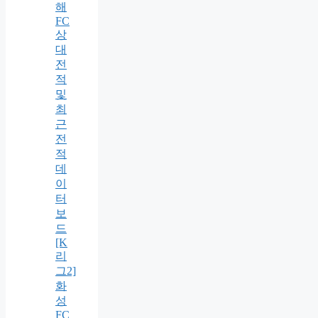
해
FC
상
대
전
적
및
최
근
전
적
데
이
터
보
드
[K
리
그2]
화
성
FC