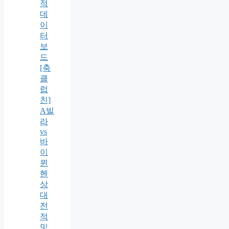
적
데
이
터
보
드
[축
클
럽
친]
A빌
라
vs
바
이
뮌
헨
상
대
전
적
및