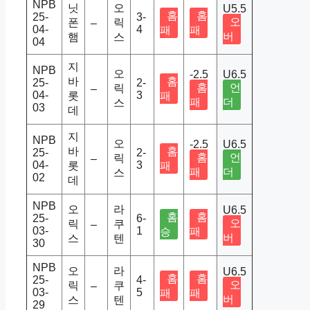
NPB
닛
오
U5.5
홈
홈
25-
3-
오
폰
릭
–
04-
4
패
패
버
햄
스
04
지
NPB
오
-2.5
U6.5
바
홈
25-
2-
홈
언
릭
–
04-
3
롯
패
패
더
스
03
데
지
NPB
오
-2.5
U6.5
바
홈
25-
2-
홈
언
릭
–
04-
3
롯
패
패
더
스
02
데
NPB
오
라
U6.5
홈
홈
25-
6-
오
릭
쿠
–
03-
1
승
패
버
스
텐
30
NPB
오
라
U6.5
홈
홈
25-
4-
오
릭
쿠
–
03-
5
패
패
버
스
텐
29