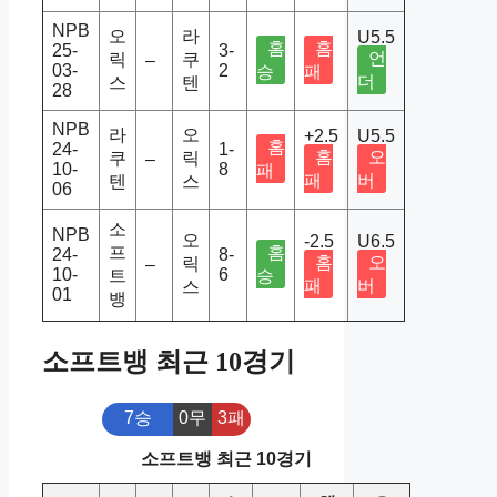
NPB
오
라
U5.5
홈
홈
25-
3-
언
릭
쿠
–
03-
2
승
패
더
스
텐
28
NPB
라
오
+2.5
U5.5
홈
24-
1-
홈
오
쿠
릭
–
10-
8
패
패
버
텐
스
06
소
NPB
오
-2.5
U6.5
프
홈
24-
8-
홈
오
릭
–
10-
6
트
승
패
버
스
01
뱅
소프트뱅 최근 10경기
7승
0무
3패
소프트뱅 최근 10경기