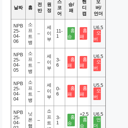
스
핸
오
전
원
승/
날짜
홈
코
디
버/
반
정
패
어
캡
언더
소
NPB
세
U6.5
프
홈
홈
25-
11-
오
이
–
04-
1
트
승
패
버
부
06
뱅
소
NPB
세
U6.5
프
홈
홈
25-
3-
오
이
–
04-
6
트
패
패
버
부
05
뱅
소
NPB
세
U5.5
프
홈
홈
25-
0-
오
이
–
04-
6
트
패
패
버
부
04
뱅
소
NPB
닛
+2.5
U6.5
프
홈
25-
3-
홈
언
폰
–
04-
1
트
승
승
더
햄
02