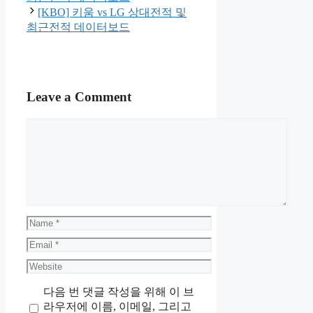
[KBO] 키움 vs LG 상대전적 및
최근전적 데이터보드
Leave a Comment
Comment
Name
Email
Website
다음 번 댓글 작성을 위해 이 브
라우저에 이름, 이메일, 그리고