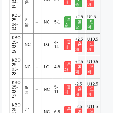
04-
움
패
승
버
05
KBO
+2.5
U9.5
키
홈
25-
홈
언
–
NC
5-1
04-
움
승
승
더
04
KBO
+2.5
U10.5
홈
25-
4-
홈
오
NC
–
LG
03-
14
패
패
버
29
KBO
+2.5
U10.5
홈
25-
홈
오
NC
–
LG
4-8
03-
패
패
버
28
KBO
-2.5
U12.5
삼
홈
25-
5-
홈
오
–
NC
03-
11
성
패
패
버
27
KBO
-2.5
U11.5
삼
홈
25-
홈
오
–
NC
6-8