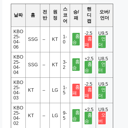
스
핸
전
원
승/
오버/
날짜
홈
코
디
반
정
패
언더
어
캡
KBO
-2.5
U9.5
홈
25-
1-
홈
언
SSG
–
KT
04-
0
승
패
더
06
KBO
+2.5
U8.5
홈
25-
3-
홈
언
SSG
–
KT
04-
2
승
승
더
04
KBO
-2.5
U9.5
홈
25-
1-
홈
언
KT
–
LG
04-
5
패
패
더
03
KBO
+2.5
U9.5
홈
25-
9-
홈
오
KT
–
LG
04-
5
승
승
버
02