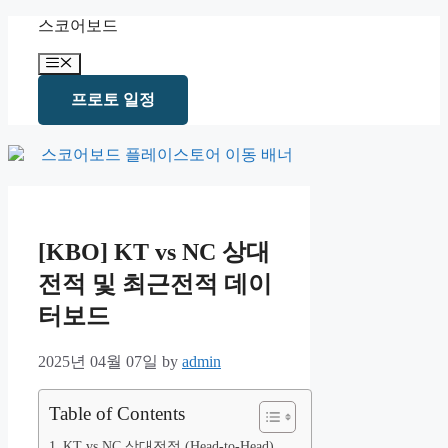
Skip
스코어보드
to
content
Menu
프로토 일정
[KBO] KT vs NC 상대
전적 및 최근전적 데이
터보드
2025년 04월 07일
by
admin
Table of Contents
KT vs NC 상대전적 (Head-to-Head)