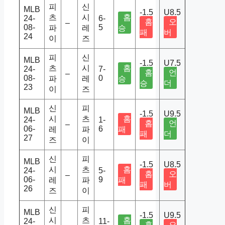
피
신
MLB
-1.5
U8.5
츠
시
홈
24-
6-
홈
오
–
08-
5
파
레
승
패
버
24
이
즈
피
신
MLB
-1.5
U7.5
츠
시
홈
24-
7-
홈
언
–
08-
0
파
레
승
승
더
23
이
즈
신
피
MLB
-1.5
U9.5
시
츠
홈
24-
1-
홈
언
–
06-
6
레
파
패
패
더
27
즈
이
신
피
MLB
-1.5
U8.5
시
츠
홈
24-
5-
홈
오
–
06-
9
레
파
패
패
버
26
즈
이
신
피
MLB
-1.5
U9.5
시
츠
홈
24-
11-
홈
오