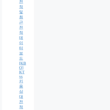
전
적
및
최
근
전
적
데
이
터
보
드
[KB
O]
KT
vs
키
움
상
대
전
적