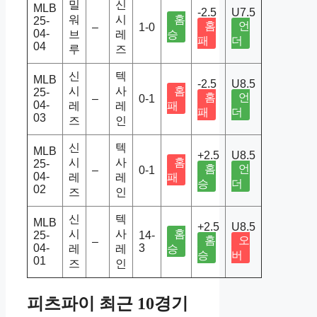
밀
신
MLB
-2.5
U7.5
워
시
홈
25-
홈
언
–
1-0
04-
브
레
승
패
더
04
루
즈
신
텍
MLB
-2.5
U8.5
시
사
홈
25-
홈
언
–
0-1
04-
레
레
패
패
더
03
즈
인
신
텍
MLB
+2.5
U8.5
시
사
홈
25-
홈
언
–
0-1
04-
레
레
패
승
더
02
즈
인
신
텍
MLB
+2.5
U8.5
시
사
홈
25-
14-
홈
오
–
04-
3
레
레
승
승
버
01
즈
인
피츠파이 최근 10경기