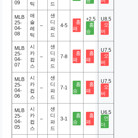
승
버
09
틱
드
애
샌
MLB
+2.5
U8.5
슬
디
홈
25-
홈
오
–
4-5
04-
레
파
패
승
버
08
틱
드
시
샌
MLB
U7.5
카
디
홈
홈
25-
오
–
7-8
04-
컵
파
패
패
버
07
스
드
시
샌
MLB
U7.5
카
디
홈
홈
25-
오
–
7-1
04-
컵
파
승
패
버
06
스
드
시
샌
MLB
U6.5
카
디
홈
홈
25-
언
–
3-1
04-
컵
파
승
패
더
05
스
드