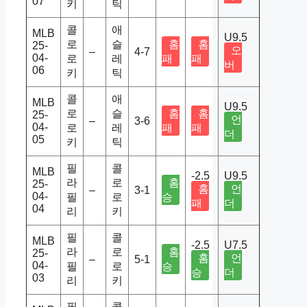
07
키
틱
콜
애
MLB
U9.5
로
슬
홈
홈
25-
오
–
4-7
04-
로
레
패
패
버
06
키
틱
콜
애
MLB
U9.5
로
슬
홈
홈
25-
언
–
3-6
04-
로
레
패
패
더
05
키
틱
필
콜
MLB
-2.5
U9.5
라
로
홈
25-
홈
언
–
3-1
04-
필
로
승
패
더
04
리
키
필
콜
MLB
-2.5
U7.5
라
로
홈
25-
홈
언
–
5-1
04-
필
로
승
승
더
03
리
키
필
콜