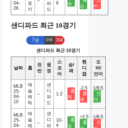
–
04-
9
로
파
승
승
버
26
키
드
샌디파드 최근 10경기
7승
0무
3패
샌디파드 최근 10경기
스
핸
오
전
원
승/
날짜
홈
코
디
버/
반
정
패
어
캡
언더
애
샌
MLB
-2.5
U9.5
슬
디
홈
25-
홈
언
–
1-2
04-
레
파
패
패
더
10
틱
드
애
샌
MLB
+2.5
U8.5
슬
디
홈
25-
10-
홈
오
–
04-
4
레
파
승