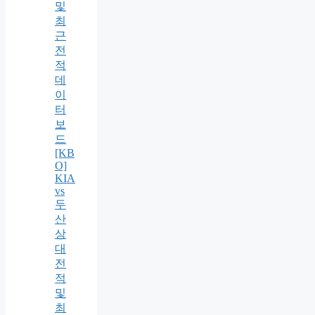
및
최
근
전
적
데
이
터
보
드
[KB
O]
KIA
vs
두
산
상
대
전
적
및
최