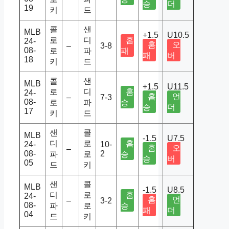
승
더
19
키
드
콜
샌
MLB
+1.5
U10.5
로
디
홈
24-
홈
오
–
3-8
08-
로
파
패
패
버
18
키
드
콜
샌
MLB
+1.5
U11.5
로
디
홈
24-
홈
언
–
7-3
08-
로
파
승
승
더
17
키
드
샌
콜
MLB
-1.5
U7.5
디
로
홈
24-
10-
홈
오
–
08-
2
파
로
승
승
버
05
드
키
샌
콜
MLB
-1.5
U8.5
디
로
홈
24-
홈
언
–
3-2
08-
파
로
승
패
더
04
드
키