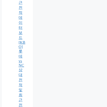
근
전
적
데
이
터
보
드
[KB
O]
롯
데
vs
NC
상
대
전
적
및
최
근
전