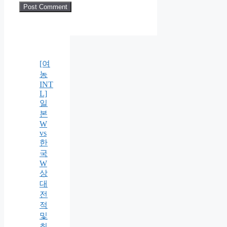
[여
농
INT
L]
일
본
W
vs
한
국
W
상
대
전
적
및
최