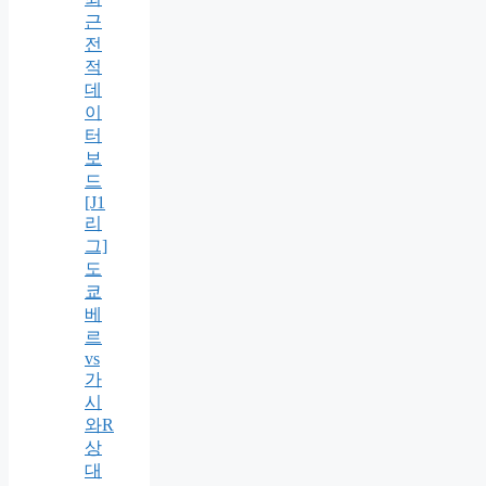
근
전
적
데
이
터
보
드
[J1
리
그]
도
쿄
베
르
vs
가
시
와R
상
대