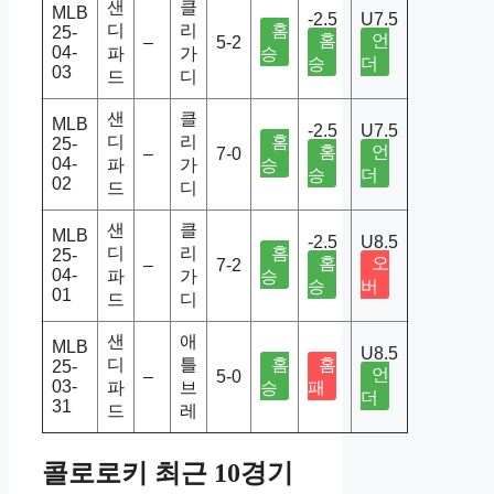
샌
클
MLB
-2.5
U7.5
디
리
홈
25-
홈
언
–
5-2
04-
파
가
승
승
더
03
드
디
샌
클
MLB
-2.5
U7.5
디
리
홈
25-
홈
언
–
7-0
04-
파
가
승
승
더
02
드
디
샌
클
MLB
-2.5
U8.5
디
리
홈
25-
홈
오
–
7-2
04-
파
가
승
승
버
01
드
디
샌
애
MLB
U8.5
디
틀
홈
홈
25-
언
–
5-0
03-
파
브
승
패
더
31
드
레
콜로로키 최근 10경기