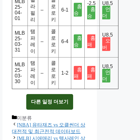
MLB
-2.5
U8.5
라
로
홈
25-
홈
언
–
6-1
04-
필
로
승
승
더
01
리
키
탬
콜
MLB
U8.5
파
로
홈
홈
25-
오
–
6-4
03-
레
로
승
패
버
31
이
키
탬
콜
MLB
U8.5
파
로
홈
홈
25-
언
–
1-2
03-
레
로
패
패
더
30
이
키
다른 일정 더보기
Categories
미분류
[NBA] 유타재즈 vs 오클썬더 상
대전적 및 최근전적 데이터보드
[MLB] 시애매리 vs 텍사레인 상