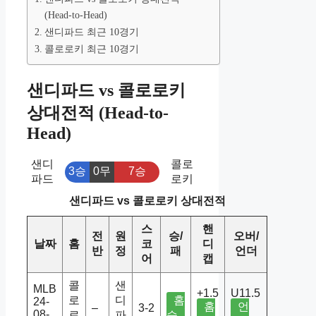
(Head-to-Head)
샌디파드 최근 10경기
콜로로키 최근 10경기
샌디파드 vs 콜로로키
상대전적 (Head-to-
Head)
샌디
콜로
3승
0무
7승
파드
로키
샌디파드 vs 콜로로키 상대전적
스
핸
전
원
승/
오버/
날짜
홈
코
디
반
정
패
언더
어
캡
콜
샌
MLB
+1.5
U11.5
로
디
홈
24-
홈
언
–
3-2
08-
로
파
승