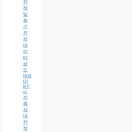
전
적
및
최
근
전
적
데
이
터
보
드
[KB
O]
KT
vs
키
움
상
대
전
적