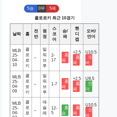
5승
0무
5패
콜로로키 최근 10경기
스
핸
전
원
승/
오버/
날짜
홈
코
디
반
정
패
언더
어
캡
콜
밀
MLB
+2.5
U10.5
로
워
홈
25-
2-
홈
오
–
04-
17
로
브
패
패
버
10
키
루
콜
밀
MLB
+2.5
U9.5
로
워
홈
25-
홈
언
–
1-7
04-
로
브
패
패
더
09
키
루
콜
애
MLB
U10.5
로
슬
홈
홈
25-
12-
오
–
04-
5
로
레
승
패
버