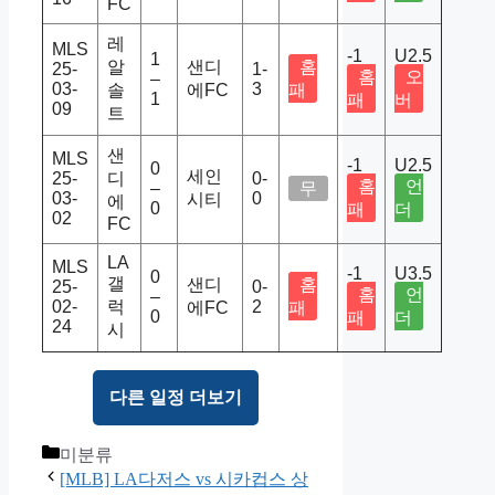
FC
레
MLS
-1
U2.5
1
알
샌디
홈
25-
1-
홈
오
–
03-
3
솔
에FC
패
1
패
버
09
트
샌
MLS
-1
U2.5
0
세인
25-
디
0-
홈
언
–
무
03-
0
시티
에
0
패
더
02
FC
LA
MLS
-1
U3.5
0
갤
샌디
홈
25-
0-
홈
언
–
02-
럭
2
에FC
패
0
패
더
24
시
다른 일정 더보기
Categories
미분류
[MLB] LA다저스 vs 시카컵스 상