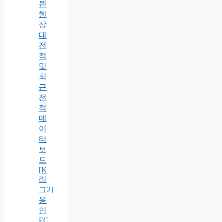
뮌
헨
상
대
전
적
및
최
근
전
적
데
이
터
보
드
[K
리
그2]
용
인
FC