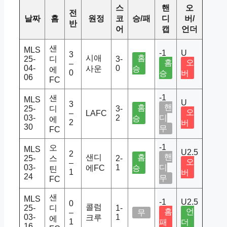
스
핸
오
전
날짜
홈
원정
코
승/패
디
버/
반
어
캡
언더
샌
MLS
-1
U
3
시애
홈
25-
디
3-
홈
오
–
04-
0
사운
승
에
0
승
버
06
FC
-1
샌
MLS
U
3
핸
홈
25-
디
3-
오
–
LAFC
03-
2
디
승
에
2
버
30
무
FC
-1
오
MLS
U2.5
2
핸
샌디
홈
25-
스
2-
오
–
03-
1
디
에FC
승
틴
1
버
24
무
FC
샌
MLS
-1
U2.5
0
콜럼
25-
디
1-
홈
언
–
무
03-
1
크루
에
1
패
더
16