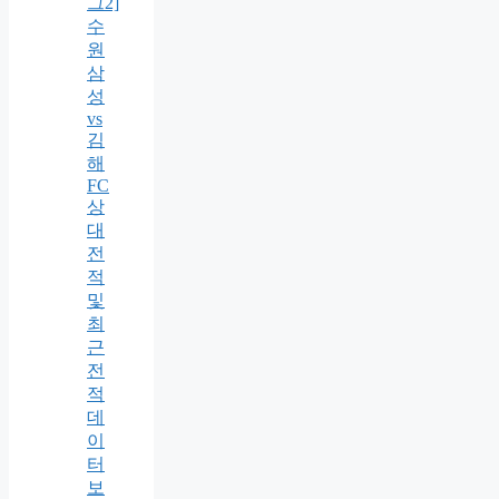
그2]
수
원
삼
성
vs
김
해
FC
상
대
전
적
및
최
근
전
적
데
이
터
보