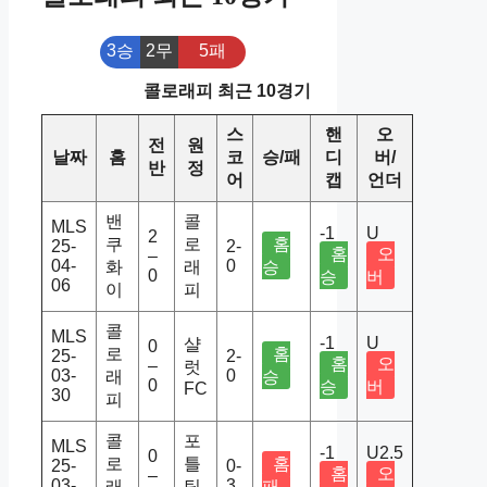
3승
2무
5패
콜로래피 최근 10경기
스
핸
오
전
원
날짜
홈
코
승/패
디
버/
반
정
어
캡
언더
밴
콜
MLS
-1
U
2
쿠
로
홈
25-
2-
홈
오
–
04-
0
화
래
승
0
승
버
06
이
피
콜
MLS
-1
U
샬
0
로
홈
25-
2-
홈
오
–
럿
03-
0
래
승
0
승
버
FC
30
피
콜
포
MLS
-1
U2.5
0
로
틀
홈
25-
0-
홈
오
–
03-
3
래
팀
패