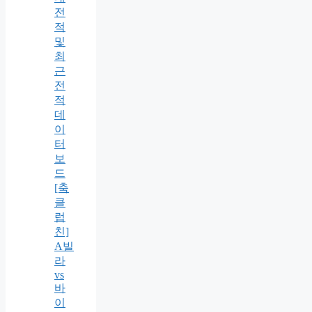
전
적
및
최
근
전
적
데
이
터
보
드
[축
클
럽
친]
A빌
라
vs
바
이