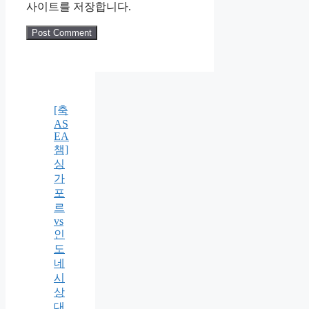
사이트를 저장합니다.
[축
AS
EA
챔]
싱
가
포
르
vs
인
도
네
시
상
대