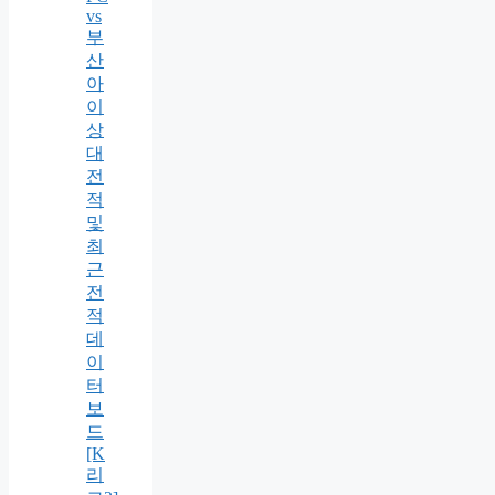
vs
부
산
아
이
상
대
전
적
및
최
근
전
적
데
이
터
보
드
[K
리