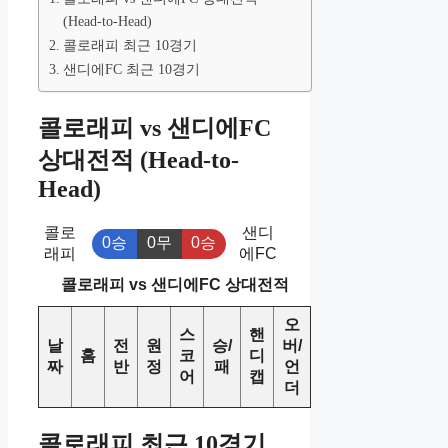
(Head-to-Head)
콜로래피 최근 10경기
샌디에FC 최근 10경기
콜로래피 vs 샌디에FC
상대전적 (Head-to-
Head)
콜로
샌디
0승
0무
0승
래피
에FC
콜로래피 vs 샌디에FC 상대전적
오
스
핸
날
전
원
승/
버/
홈
코
디
짜
반
정
패
언
어
캡
더
콜로래피 최근 10경기