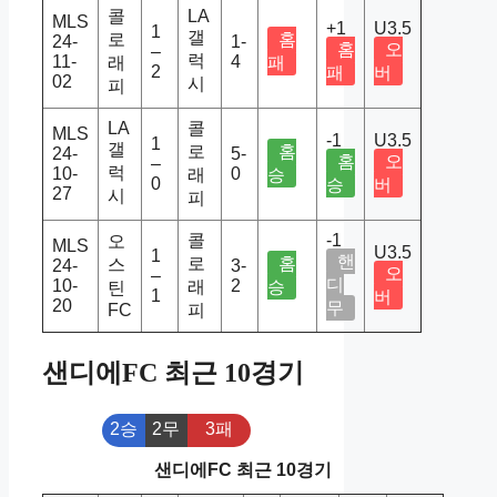
콜
LA
MLS
+1
U3.5
1
갤
로
홈
24-
1-
홈
오
–
럭
11-
4
래
패
2
패
버
02
시
피
LA
콜
MLS
-1
U3.5
1
갤
로
홈
24-
5-
홈
오
–
럭
10-
0
래
승
0
승
버
27
시
피
콜
-1
오
MLS
U3.5
1
핸
로
홈
스
24-
3-
오
–
디
10-
2
래
승
틴
1
버
20
무
FC
피
샌디에FC 최근 10경기
2승
2무
3패
샌디에FC 최근 10경기