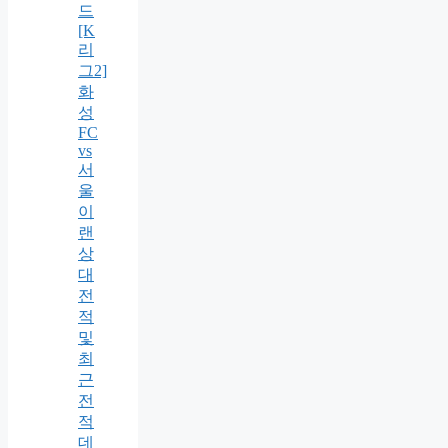
드
[K
리
그2]
화
성
FC
vs
서
울
이
랜
상
대
전
적
및
최
근
전
적
데