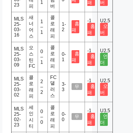
1
패
버
23
피
버
새
콜
MLS
-1
U2.5
1
너
로
홈
25-
1-
홈
오
–
03-
2
어
래
패
1
패
버
16
스
피
콜
오
MLS
-1
U2.5
0
로
홈
스
25-
0-
홈
언
–
03-
1
래
패
틴
1
패
더
09
FC
피
콜
FC
MLS
-1
U2.5
2
댈
로
25-
3-
홈
오
무
–
러
03-
3
래
2
패
버
02
스
피
세
콜
MLS
-1
U3.5
0
인
로
25-
0-
홈
언
무
–
02-
0
시
래
0
패
더
23
티
피