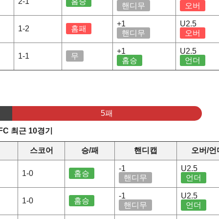
2-1
홈승
핸디무
오버
+1
U2.5
1-2
홈패
핸디무
오버
+1
U2.5
1-1
무
홈승
언더
5패
FC 최근 10경기
스코어
승/패
핸디캡
오버/언
-1
U2.5
1-0
홈승
핸디무
언더
-1
U2.5
1-0
홈승
핸디무
언더