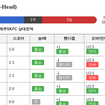
Head)
1무
3승
S
 제주SKFC 상대전적
스코어
승/패
핸디캡
오버/언
+1
U2.5
1-0
홈승
홈승
언더
-1
U2.5
2-1
홈승
핸디무
오버
-1
U2.5
2-1
홈승
핸디무
오버
+1
U2.5
2-0
홈승
홈승
언더
+1
U2.5
0-0
무
홈승
언더