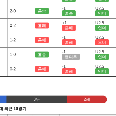
-1
U2.5
2-0
홈승
홈승
언더
+1
U2.5
0-2
홈패
홈패
언더
-1
U2.5
1-2
홈패
홈패
오버
-1
U2.5
1-0
홈승
핸디무
언더
-1
U2.5
0-2
홈패
홈패
언더
3무
2패
 최근 10경기