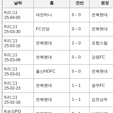
날짜
홈
전반
원정
K리그1
대전하나
0 – 0
전북현대
25-04-05
K리그1
FC안양
0 – 0
전북현대
25-03-30
K리그1
전북현대
2 – 0
포항스틸
25-03-16
K리그1
전북현대
0 – 0
강원FC
25-03-09
K리그1
울산HDFC
0 – 0
전북현대
25-03-01
K리그1
전북현대
1 – 1
광주FC
25-02-23
K리그1
전북현대
1 – 1
김천상무
25-02-16
K승강PO