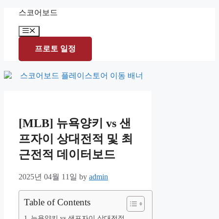
Skip
스코어보드
to
content
Menu
프로토 일정
[MLB] 뉴욕양키 vs 샌
프자이 상대전적 및 최
근전적 데이터보드
2025년 04월 11일
by
admin
Table of Contents
뉴욕양키 vs 샌프자이 상대전적