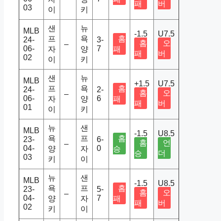
패
버
03
이
키
샌
뉴
MLB
-1.5
U7.5
프
욕
홈
24-
3-
홈
오
–
06-
7
자
양
패
패
버
02
이
키
샌
뉴
MLB
+1.5
U7.5
프
욕
홈
24-
2-
홈
오
–
06-
6
자
양
패
패
버
01
이
키
뉴
샌
MLB
-1.5
U8.5
욕
프
홈
23-
6-
홈
언
–
04-
0
양
자
승
승
더
03
키
이
뉴
샌
MLB
-1.5
U8.5
욕
프
홈
23-
5-
홈
오
–
04-
7
양
자
패
패
버
02
키
이