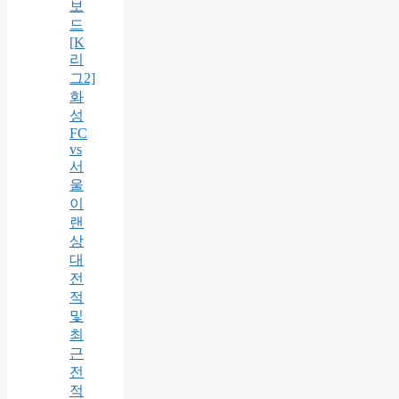
보
드
[K
리
그2]
화
성
FC
vs
서
울
이
랜
상
대
전
적
및
최
근
전
적