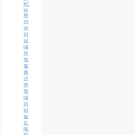
FC
vs
부
산
아
이
상
대
전
적
및
최
근
전
적
데
이
터
보
드
[K
리