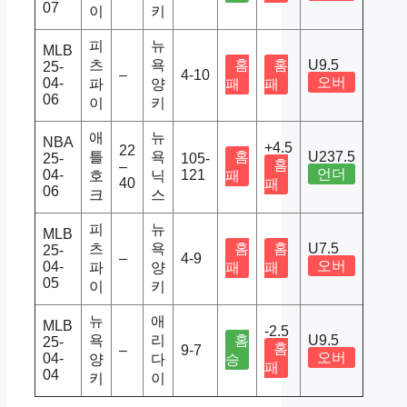
07
이
키
피
뉴
MLB
츠
욕
홈
홈
U9.5
25-
–
4-10
오버
04-
파
양
패
패
06
이
키
애
뉴
NBA
+4.5
22
틀
욕
홈
U237.5
25-
105-
홈
–
언더
04-
121
호
닉
패
40
패
06
크
스
피
뉴
MLB
츠
욕
홈
홈
U7.5
25-
–
4-9
오버
04-
파
양
패
패
05
이
키
뉴
애
MLB
-2.5
욕
리
홈
U9.5
25-
홈
–
9-7
오버
04-
양
다
승
패
04
키
이