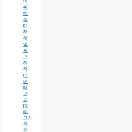
이
뮌
헨
상
대
전
적
및
최
근
전
적
데
이
터
보
드
[K
리
그2]
용
인