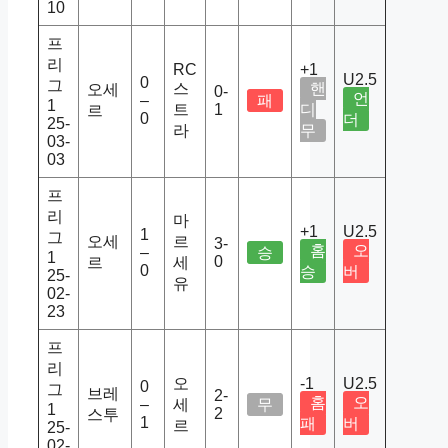
10
프
리
RC
+1
U2.5
0
그
스
핸
오세
0-
언
–
패
1
트
1
디
르
0
더
25-
라
무
03-
03
프
리
마
+1
U2.5
1
그
오세
르
3-
홈
오
–
승
1
0
르
세
0
승
버
25-
유
02-
23
프
리
오
-1
U2.5
0
그
브레
2-
홈
오
–
세
무
1
2
스투
1
패
버
르
25-
02-