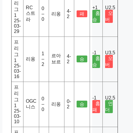
리
RC
+1
U2.5
0
그
4-
스트
홈
오
–
리옹
패
1
2
0
라
승
버
25-
03-
29
프
리
-1
U3.5
1
그
르아
4-
홈
오
리옹
–
승
1
2
브르
2
승
버
25-
03-
16
프
리
-1
U2.5
0
그
OGC
0-
홈
언
–
리옹
승
1
니스
2
0
패
더
25-
03-
10
프