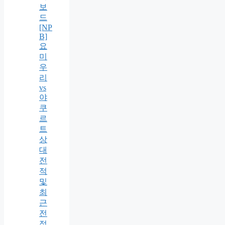
보
드
[NP
B]
요
미
우
리
vs
야
쿠
르
트
상
대
전
적
및
최
근
전
적