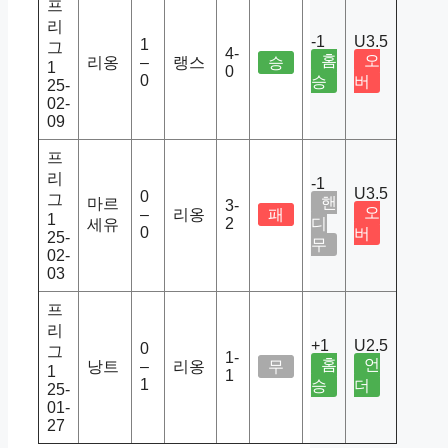
프
리
-1
U3.5
1
그
4-
홈
오
리옹
–
랭스
승
1
0
0
승
버
25-
02-
09
프
리
-1
U3.5
0
그
핸
마르
3-
오
–
리옹
패
1
2
디
세유
0
버
25-
무
02-
03
프
리
+1
U2.5
0
그
1-
홈
언
낭트
–
리옹
무
1
1
1
승
더
25-
01-
27