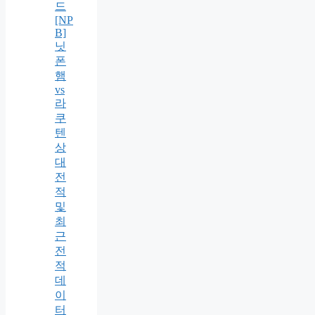
드
[NP
B]
닛
폰
햄
vs
라
쿠
텐
상
대
전
적
및
최
근
전
적
데
이
터