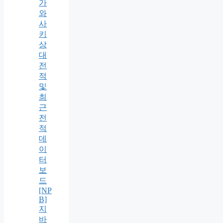
가
와
사
키
상
대
전
적
및
최
근
전
적
데
이
터
보
드
[NP
B]
지
바