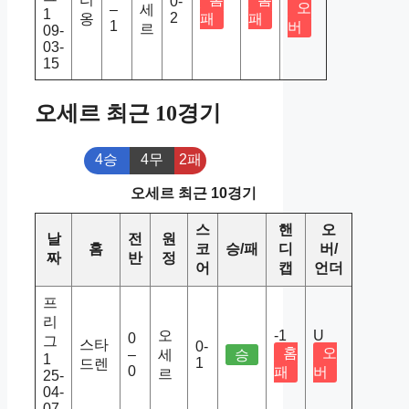
0-
오
–
세
1
2
옹
패
패
1
버
르
09-
03-
15
오세르 최근 10경기
4승
4무
2패
오세르 최근 10경기
스
핸
오
날
전
원
홈
코
승/패
디
버/
짜
반
정
어
캡
언더
프
리
오
-1
U
0
그
스타
0-
홈
오
–
세
승
1
1
드렌
0
패
버
르
25-
04-
07