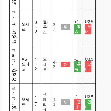
15
프
리
툴
+1
U2.5
0
그
오세
2-
홈
오
–
루
무
1
2
르
0
승
버
즈
25-
02-
10
프
리
AS
오
-1
U3.5
1
그
4-
모나
홈
오
–
세
패
1
2
2
코
승
버
르
25-
02-
02
프
리
생
-1
U2.5
1
그
오세
테
1-
홈
언
–
무
1
1
르
티
1
패
더
25-
엔