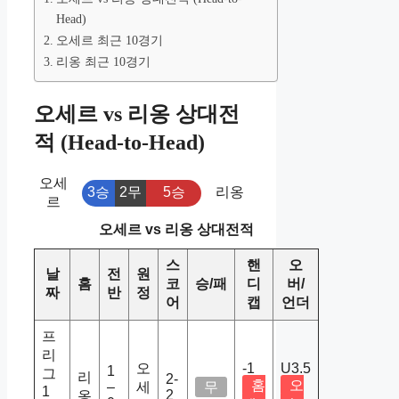
Head)
오세르 최근 10경기
리옹 최근 10경기
오세르 vs 리옹 상대전
적 (Head-to-Head)
오세
3승
2무
5승
리옹
르
오세르 vs 리옹 상대전적
스
핸
오
날
전
원
홈
코
승/패
디
버/
짜
반
정
어
캡
언더
프
리
오
-1
U3.5
1
그
리
2-
홈
오
–
세
무
1
2
옹