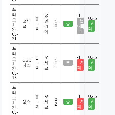
프
리
몽
-1
U2.5
0
그
핸
오세
펠
1-
언
–
승
1
0
디
르
리
0
더
25-
무
에
03-
31
프
리
오
-1
U2.5
1
그
OGC
1-
홈
언
–
세
무
1
니스
1
0
패
더
르
25-
03-
15
프
리
오
-1
U2.5
0
그
0-
홈
언
랭스
–
세
승
1
2
2
패
더
르
25-
03-