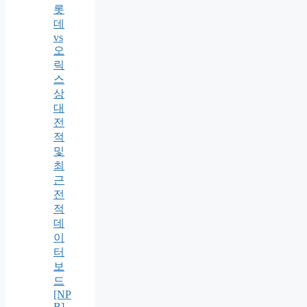
롯
데
vs
오
릭
스
상
대
전
적
및
최
근
전
적
데
이
터
보
드
[NP
B]