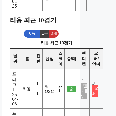
01-
25
리옹 최근 10경기
6승
1무
3패
리옹 최근 10경기
스
핸
오
날
전
홈
원정
코
승/패
디
버/
짜
반
어
캡
언더
프
리
-1
U
1
그
핸
릴
2-
오
리옹
–
승
1
1
디
OSC
1
버
25-
무
04-
06
프