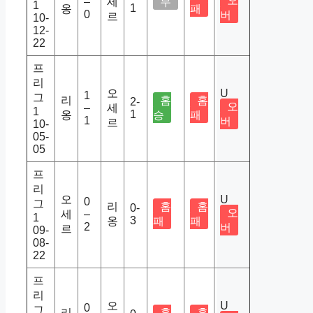
오
–
세
무
1
1
옹
패
0
버
르
10-
12-
22
프
리
오
U
1
그
리
홈
홈
2-
오
–
세
1
1
옹
승
패
1
버
르
10-
05-
05
프
리
오
U
0
그
리
홈
홈
0-
오
세
–
1
3
옹
패
패
2
버
르
09-
08-
22
프
리
오
U
0
그
리
홈
홈