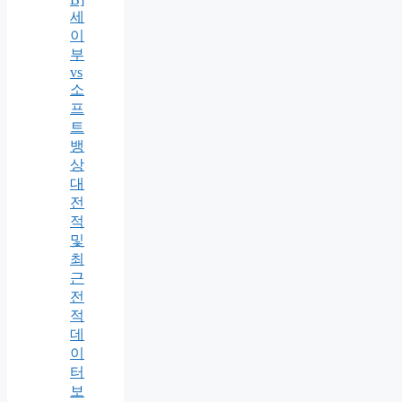
세
이
부
vs
소
프
트
뱅
상
대
전
적
및
최
근
전
적
데
이
터
보