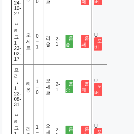
0
패
버
르
24-
10-
27
프
리
오
U
0
그
리
홈
홈
2-
오
세
–
1
1
옹
승
패
1
버
르
23-
02-
17
프
리
오
U
1
그
리
홈
홈
2-
오
–
세
1
1
옹
승
패
0
버
르
22-
08-
31
프
리
오
U
1
그
리
홈
홈
2-
오
–
세
1