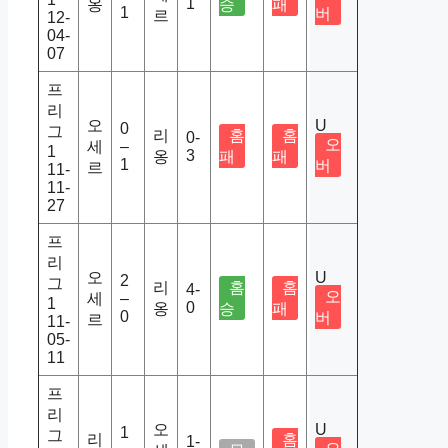
1
옹
승
패
1
버
르
12-
04-
07
프
리
오
U
0
그
리
홈
홈
0-
오
세
–
1
3
옹
패
패
1
버
르
11-
11-
27
프
리
오
U
2
그
리
홈
홈
4-
오
세
–
1
0
옹
승
패
0
버
르
11-
05-
11
프
리
오
U
1
그
리
홈
1-