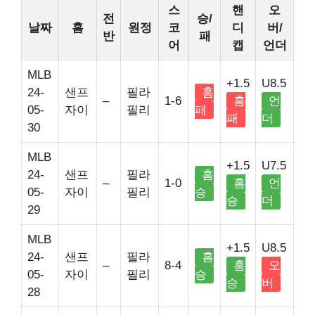
스
핸
오
전
승/
날짜
홈
원정
코
디
버/
반
패
어
캡
언더
MLB
+1.5
U8.5
24-
샌프
필라
홈
–
1-6
홈
언
05-
자이
필리
패
패
더
30
MLB
+1.5
U7.5
24-
샌프
필라
홈
–
1-0
홈
언
05-
자이
필리
승
승
더
29
MLB
+1.5
U8.5
24-
샌프
필라
홈
–
8-4
홈
오
05-
자이
필리
승
승
버
28