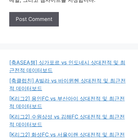
메일, 그리고 웹사이트를 저장합니다.
[축ASEA챔] 싱가포르 vs 인도네시 상대전적 및 최
근전적 데이터보드
[축클럽친] A빌라 vs 바이뮌헨 상대전적 및 최근전
적 데이터보드
[K리그2] 용인FC vs 부산아이 상대전적 및 최근전
적 데이터보드
[K리그2] 수원삼성 vs 김해FC 상대전적 및 최근전
적 데이터보드
[K리그2] 화성FC vs 서울이랜 상대전적 및 최근전