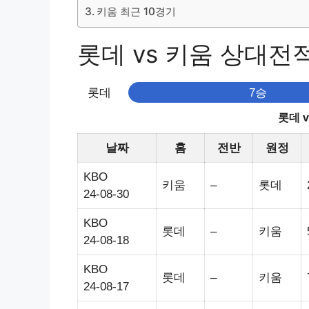
키움 최근 10경기
롯데 vs 키움 상대전적 (
롯데
7승
롯데 
날짜
홈
전반
원정
KBO
키움
–
롯데
24-08-30
KBO
롯데
–
키움
24-08-18
KBO
롯데
–
키움
24-08-17