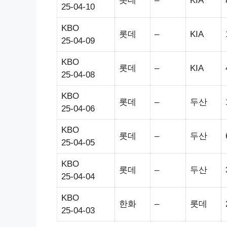
롯데
–
KIA
25-04-10
KBO
롯데
–
KIA
25-04-09
KBO
롯데
–
KIA
25-04-08
KBO
롯데
–
두산
25-04-06
KBO
롯데
–
두산
25-04-05
KBO
롯데
–
두산
25-04-04
KBO
한화
–
롯데
25-04-03