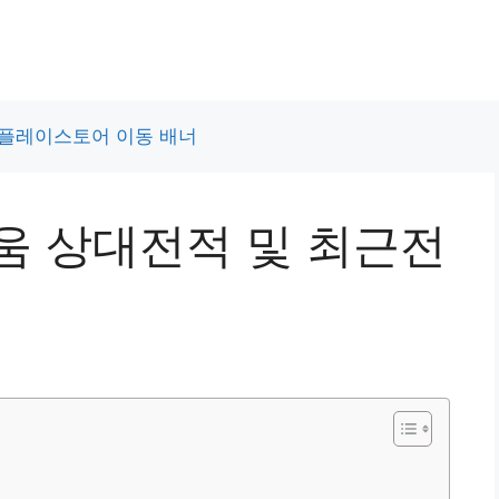
 키움 상대전적 및 최근전