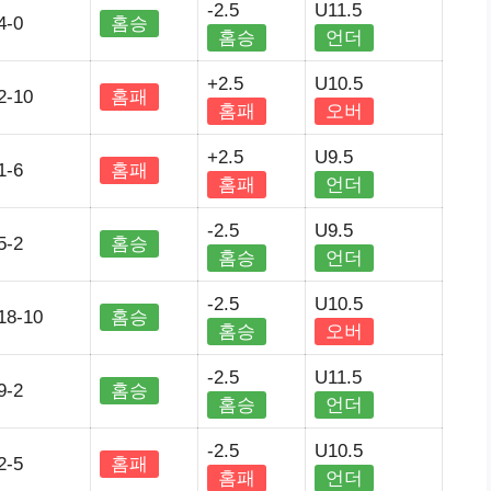
-2.5
U11.5
4-0
홈승
홈승
언더
+2.5
U10.5
2-10
홈패
홈패
오버
+2.5
U9.5
1-6
홈패
홈패
언더
-2.5
U9.5
5-2
홈승
홈승
언더
-2.5
U10.5
18-10
홈승
홈승
오버
-2.5
U11.5
9-2
홈승
홈승
언더
-2.5
U10.5
2-5
홈패
홈패
언더