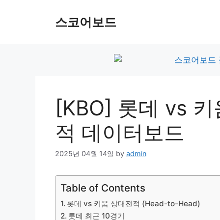
Skip
to
스코어보드
content
[KBO] 롯데 vs
적 데이터보드
2025년 04월 14일
by
admin
Table of Contents
롯데 vs 키움 상대전적 (Head-to-Head)
롯데 최근 10경기