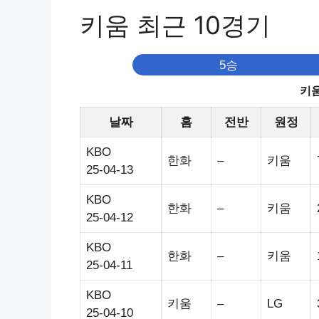
키움 최근 10경기
5승
키움
날짜
홈
전반
원정
KBO
한화
–
키움
25-04-13
KBO
한화
–
키움
25-04-12
KBO
한화
–
키움
25-04-11
KBO
키움
–
LG
25-04-10