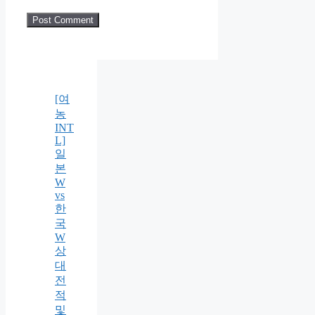
[여
농
INT
L]
일
본
W
vs
한
국
W
상
대
전
적
및