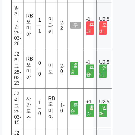
일
리
RB
이
-1
U2.5
1
그
오
2-
홈
오
와
무
–
컵
미
2
1
패
버
키
25-
야
03-
26
J2
RB
리
-1
U2.5
0
오
미
홈
2-
그
홈
언
–
미
0
토
승
25-
0
승
더
야
03-
23
J2
사
RB
리
+1
U2.5
1
오
간
홈
1-
그
홈
언
–
미
0
도
승
25-
0
승
더
야
03-
스
15
J2