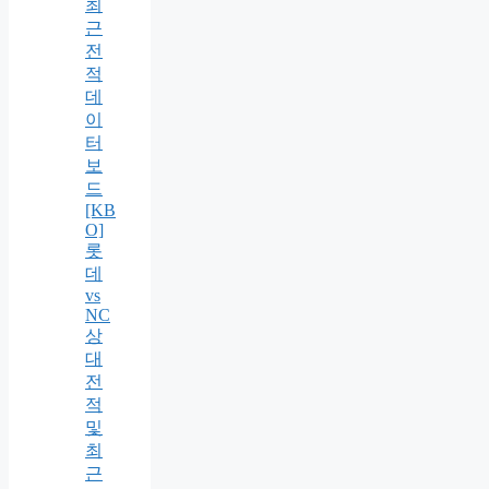
최
근
전
적
데
이
터
보
드
[KB
O]
롯
데
vs
NC
상
대
전
적
및
최
근