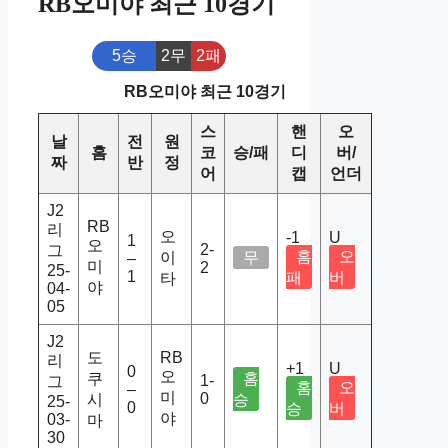
RB오미야 최근 10경기
5승
2무
2패
RB오미야 최근 10경기
스
핸
오
날
전
원
홈
코
승/패
디
버/
짜
반
정
어
캡
언더
J2
RB
리
오
-1
U
1
오
2-
그
홈
오
이
무
–
미
2
25-
1
패
버
타
야
04-
05
J2
도
RB
리
+1
U
0
오
쿠
홈
1-
그
홈
오
–
미
0
시
승
25-
0
승
버
야
03-
마
30