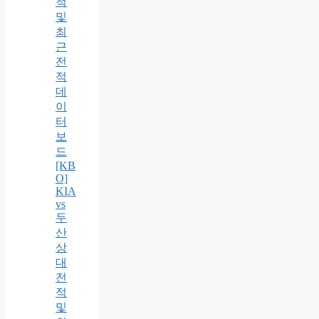
적
및
최
근
전
적
데
이
터
보
드
[KB
O]
KIA
vs
두
산
상
대
전
적
및