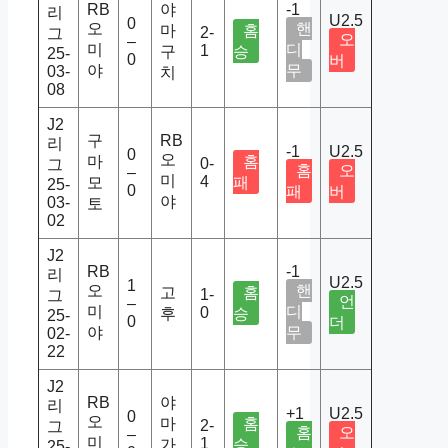
RB
야
-1
리
U2.5
0
오
핸
마
홈
2-
그
오
–
미
디
1
구
승
25-
0
버
야
무
03-
치
08
J2
구
RB
리
-1
U2.5
0
오
마
홈
0-
그
홈
오
–
미
4
모
패
25-
0
패
버
야
03-
토
02
J2
RB
-1
리
U2.5
1
오
핸
고
홈
1-
그
언
–
미
디
0
후
승
25-
0
더
야
무
02-
22
J2
RB
야
리
+1
U2.5
0
오
마
홈
2-
그
홈
오
–
미
1
가
승
25-