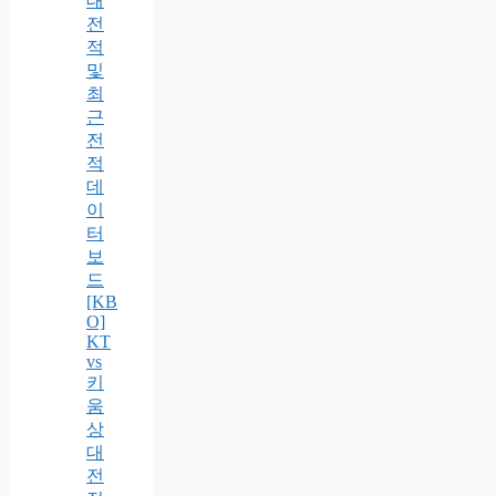
대
전
적
및
최
근
전
적
데
이
터
보
드
[KB
O]
KT
vs
키
움
상
대
전