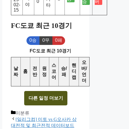
0
승
버
야
02-
타
15
FC도쿄 최근 10경기
0승
0무
0패
FC도쿄 최근 10경기
오
스
핸
날
전
원
승/
버/
홈
코
디
짜
반
정
패
언
어
캡
더
다른 일정 더보기
Categories
미분류
[일리그컵] 미토 vs G오사카 상
대전적 및 최근전적 데이터보드