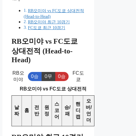
RB오미야 vs FC도쿄 상대전적
(Head-to-Head)
RB오미야 최근 10경기
FC도쿄 최근 10경기
RB오미야 vs FC도쿄
상대전적 (Head-to-
Head)
RB오
FC도
0승
0무
0승
미야
쿄
RB오미야 vs FC도쿄 상대전적
오
스
핸
날
전
원
승/
버/
홈
코
디
짜
반
정
패
언
어
캡
더