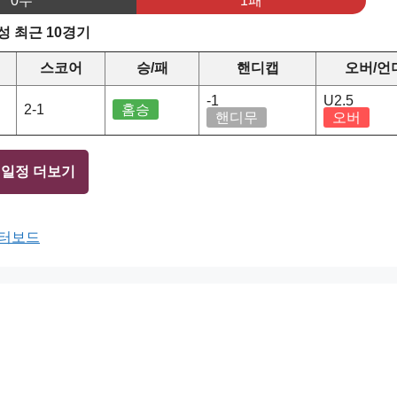
0무
1패
 최근 10경기
스코어
승/패
핸디캡
오버/언
-1
U2.5
2-1
홈승
핸디무
오버
 일정 더보기
이터보드