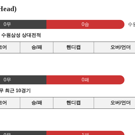
ead)
0무
0승
수
s 수원삼성 상대전적
코어
승/패
핸디캡
오버/언더
0무
0패
 최근 10경기
코어
승/패
핸디캡
오버/언더