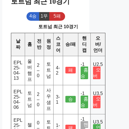
토트넘 최근 10경기
4승
1무
5패
토트넘 최근 10경기
스
핸
오
날
전
원
홈
코
승/패
디
버/
짜
반
정
어
캡
언더
울
EPL
토
-1
U2.5
2
버
25-
4-
홈
오
트
패
–
04-
2
햄
0
승
버
넘
13
프
사
EPL
토
-1
U3.5
2
우
25-
3-
홈
오
트
승
–
04-
1
샘
0
승
버
넘
06
프
-1
EPL
토
U3.5
0
핸
첼
25-
1-
언
–
트
패