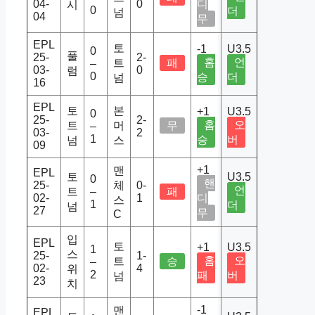
04-
0
디
시
0
더
넘
04
무
EPL
토
-1
U3.5
0
풀
25-
2-
홈
언
트
패
–
03-
0
럼
0
승
더
넘
16
EPL
토
본
+1
U3.5
0
25-
2-
홈
오
트
머
무
–
03-
2
1
승
버
넘
스
09
+1
맨
EPL
토
U3.5
0
핸
25-
체
0-
언
트
–
패
02-
1
디
스
1
더
넘
27
무
C
입
EPL
토
+1
U3.5
1
스
25-
1-
홈
오
트
승
–
02-
4
위
2
패
버
넘
23
치
-1
맨
EPL