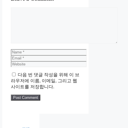
Comment
Name
Email
Website
다음 번 댓글 작성을 위해 이 브
라우저에 이름, 이메일, 그리고 웹
사이트를 저장합니다.