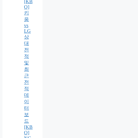
[KB
O]
키
움
vs
LG
상
대
전
적
및
최
근
전
적
데
이
터
보
드
[KB
O]