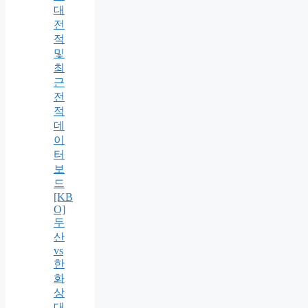
대
전
적
및
최
근
전
적
데
이
터
보
드
[KB
O]
두
산
vs
한
화
상
대