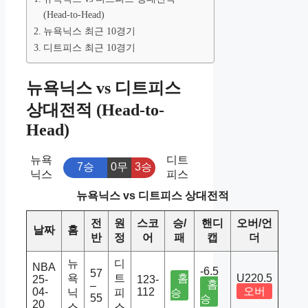
(Head-to-Head)
뉴욕닉스 최근 10경기
디트피스 최근 10경기
뉴욕닉스 vs 디트피스
상대전적 (Head-to-
Head)
뉴욕
디트
7승
0무
3승
닉스
피스
뉴욕닉스 vs 디트피스 상대전적
전
원
스코
승/
핸디
오버/언
날짜
홈
반
정
어
패
캡
더
뉴
디
NBA
-6.5
57
욕
트
홈
U220.5
25-
123-
홈
–
오버
04-
112
닉
피
승
55
승
20
스
스