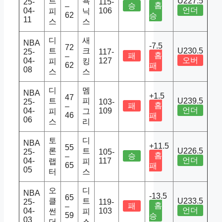
트
욕
U227.5
25-
115-
홈
승
–
언더
04-
106
피
닉
62
승
11
스
스
디
새
NBA
-7.5
72
트
크
U230.5
25-
117-
홈
패
–
오버
04-
127
피
킹
62
패
08
스
스
디
멤
NBA
+1.5
47
트
피
U239.5
25-
103-
홈
패
–
언더
04-
109
피
그
46
패
06
스
리
토
디
NBA
+11.5
55
론
트
U226.5
25-
105-
홈
승
–
언더
04-
117
랩
피
65
패
05
터
스
오
디
NBA
-13.5
65
클
트
U233.5
25-
119-
홈
패
–
언더
04-
103
썬
피
59
승
03
더
스