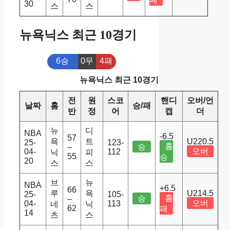
30
스
스
뉴욕닉스 최근 10경기
6승
0무
4패
뉴욕닉스 최근 10경기
전
원
스코
핸디
오버/언
날짜
홈
승/패
반
정
어
캡
더
뉴
디
NBA
-6.5
57
욕
트
U220.5
25-
123-
홈
승
–
오버
04-
112
닉
피
55
승
20
스
스
브
뉴
NBA
+6.5
66
루
욕
U214.5
25-
105-
홈
승
–
오버
04-
113
네
닉
62
패
14
츠
스