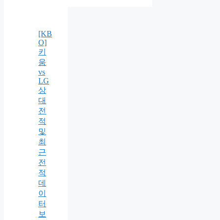
[KB
O]
키
움
vs
LG
상
대
전
적
및
최
근
전
적
데
이
터
보