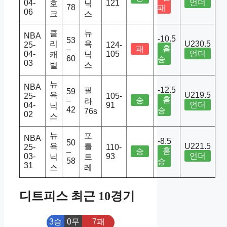
언더
04-
121
호
닉
78
패
06
크
스
클
뉴
NBA
-10.5
53
리
욕
U230.5
25-
124-
홈
패
–
언더
04-
105
캐
닉
60
승
03
벌
스
뉴
NBA
-12.5
필
59
욕
U219.5
25-
105-
홈
승
–
라
언더
04-
91
닉
42
승
76s
02
스
뉴
포
NBA
-8.5
50
욕
틀
U221.5
25-
110-
홈
승
–
언더
03-
93
닉
트
58
승
31
스
레
디트피스 최근 10경기
3승
0무
7패