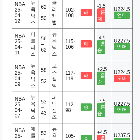
뉴
클
NBA
-1.5
62
욕
리
U224.5
25-
102-
홈
패
–
언더
04-
108
닉
캐
50
패
12
스
벌
디
뉴
NBA
-4.5
56
트
욕
U227.5
25-
115-
홈
패
–
언더
04-
106
피
닉
62
승
11
스
스
뉴
보
NBA
+2.5
58
욕
스
U224.5
25-
117-
홈
패
–
오버
04-
119
닉
셀
52
승
09
스
틱
뉴
피
NBA
-7.5
53
욕
닉
U227.5
25-
112-
홈
승
–
언더
04-
98
닉
선
43
승
07
스
즈
애
뉴
NBA
+4.5
53
틀
욕
U237.5
25-
105-
홈
승
–