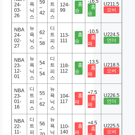
-16.5
59
욕
트
홈
U211.5
24-
124-
홈
–
오버
03-
99
닉
피
승
42
승
26
스
스
뉴
디
NBA
-10.5
62
욕
트
홈
U224.5
24-
113-
홈
–
언더
02-
111
닉
피
승
58
패
27
스
스
뉴
디
NBA
-13.5
54
욕
트
홈
U218.5
23-
118-
홈
–
오버
12-
112
닉
피
승
54
패
01
스
스
디
뉴
NBA
+7.5
55
트
욕
홈
U226.5
23-
104-
홈
–
언더
01-
117
피
닉
패
62
패
16
스
스
디
뉴
NBA
+4.5
56
트
욕
홈
U225.5
22-
110-
홈
–
오버
11-
140
피
닉
패
70
패