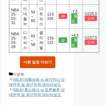
미
디
NBA
-7.5
54
네
트
U225.5
25-
123-
홈
패
–
오버
03-
104
울
피
60
승
31
브
스
디
클
NBA
+4.5
63
트
리
U227.5
25-
133-
홈
승
–
오버
03-
122
피
캐
58
승
29
스
벌
다른 일정 더보기
Categories
미분류
[MLB] 애틀브레 vs 세인카디 상
대전적 및 최근전적 데이터보드
[MLB] 휴스애스 vs 토론블루 상
대전적 및 최근전적 데이터보드