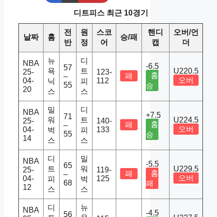
디트피스 최근 10경기
전
원
스코
핸디
오버/언
날짜
홈
승/패
반
정
어
캡
더
뉴
디
NBA
-6.5
57
욕
트
U220.5
25-
123-
홈
패
–
오버
04-
112
닉
피
55
승
20
스
스
밀
디
NBA
+7.5
71
워
트
U224.5
25-
140-
홈
패
–
오버
04-
133
벅
피
55
승
14
스
스
디
밀
NBA
-5.5
65
트
워
U229.5
25-
119-
홈
패
–
오버
04-
125
피
벅
68
패
12
스
스
디
뉴
NBA
-4.5
56