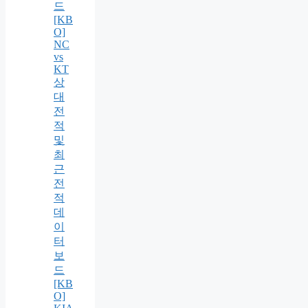
드
[KB
O]
NC
vs
KT
상
대
전
적
및
최
근
전
적
데
이
터
보
드
[KB
O]