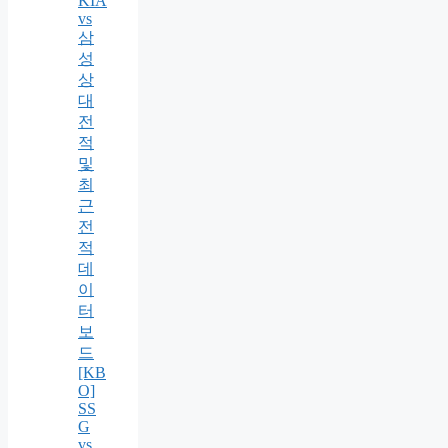
KIA
vs
삼
성
상
대
전
적
및
최
근
전
적
데
이
터
보
드
[KB
O]
SS
G
vs