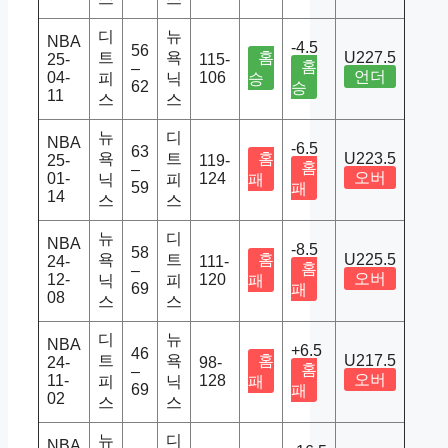
디
뉴
NBA
-4.5
56
트
욕
홈
U227.5
25-
115-
홈
–
언더
04-
106
피
닉
승
62
승
11
스
스
뉴
디
NBA
-6.5
63
욕
트
홈
U223.5
25-
119-
홈
–
오버
01-
124
닉
피
패
59
패
14
스
스
뉴
디
NBA
-8.5
58
욕
트
홈
U225.5
24-
111-
홈
–
오버
12-
120
닉
피
패
69
패
08
스
스
디
뉴
NBA
+6.5
46
트
욕
홈
U217.5
24-
98-
홈
–
오버
11-
128
피
닉
패
69
패
02
스
스
뉴
디
NBA