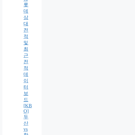
롯
데
상
대
전
적
및
최
근
전
적
데
이
터
보
드
[KB
O]
두
산
vs
한