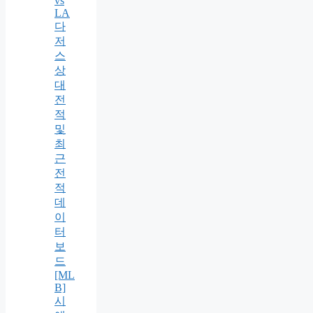
vs
LA
다
저
스
상
대
전
적
및
최
근
전
적
데
이
터
보
드
[ML
B]
시