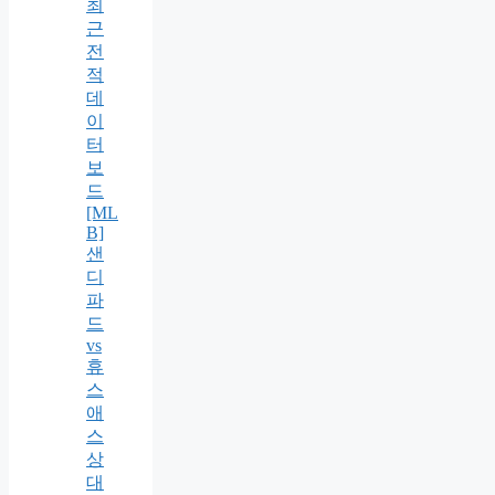
최
근
전
적
데
이
터
보
드
[ML
B]
샌
디
파
드
vs
휴
스
애
스
상
대