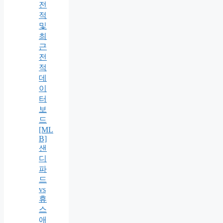
전
적
및
최
근
전
적
데
이
터
보
드
[ML
B]
샌
디
파
드
vs
휴
스
애