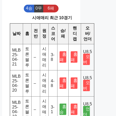
4승
0무
6패
시애매리 최근 10경기
스
핸
오
전
원
승/
날짜
홈
코
디
버/
반
정
패
어
캡
언더
토
시
MLB
U8.5
론
애
홈
홈
25-
3-
오
–
04-
8
블
매
패
패
버
21
루
리
토
시
MLB
U8.5
론
애
홈
홈
25-
4-
오
–
04-
8
블
매
패
패
버
20
루
리
토
시
MLB
U8.5
론
애
홈
홈
25-
3-
언
–
04-
1
블
매
승
패
더