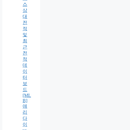
스
상
대
전
적
및
최
근
전
적
데
이
터
보
드
[ML
B]
애
리
다
이