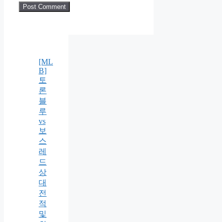
[ML
B]
토
론
블
루
vs
보
스
레
드
상
대
전
적
및