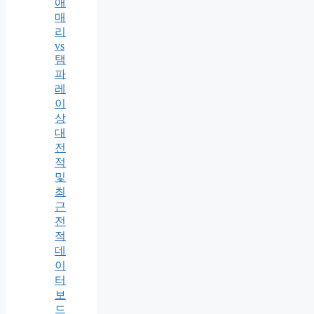
애
매
리
vs
탬
파
레
이
상
대
전
적
및
최
근
전
적
데
이
터
보
드