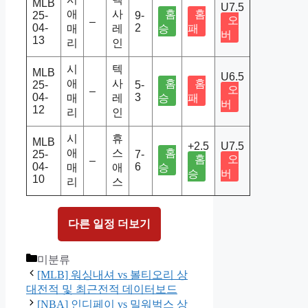
MLB
U7.5
애
사
홈
홈
25-
9-
오
–
04-
2
매
레
승
패
버
13
리
인
시
텍
MLB
U6.5
애
사
홈
홈
25-
5-
오
–
04-
3
매
레
승
패
버
12
리
인
시
휴
MLB
+2.5
U7.5
애
스
홈
25-
7-
홈
오
–
04-
6
매
애
승
승
버
10
리
스
다른 일정 더보기
Categories
미분류
[MLB] 워싱내셔 vs 볼티오리 상
대전적 및 최근전적 데이터보드
[NBA] 인디페이 vs 밀워벅스 상