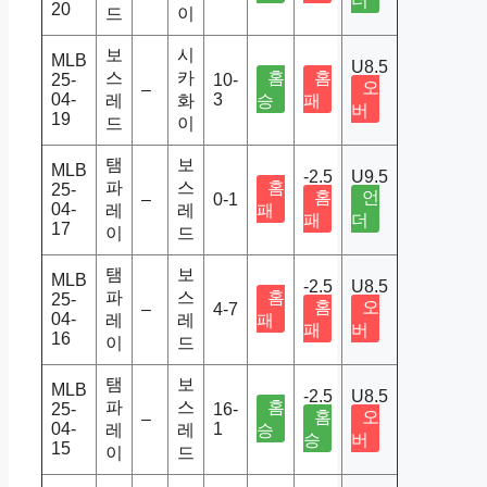
더
20
드
이
보
시
MLB
U8.5
스
카
홈
홈
25-
10-
오
–
04-
3
레
화
승
패
버
19
드
이
탬
보
MLB
-2.5
U9.5
파
스
홈
25-
홈
언
–
0-1
04-
레
레
패
패
더
17
이
드
탬
보
MLB
-2.5
U8.5
파
스
홈
25-
홈
오
–
4-7
04-
레
레
패
패
버
16
이
드
탬
보
MLB
-2.5
U8.5
파
스
홈
25-
16-
홈
오
–
04-
1
레
레
승
승
버
15
이
드