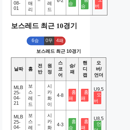
–
6-2
08-
매
레
승
승
버
01
리
드
보스레드 최근 10경기
6승
0무
4패
보스레드 최근 10경기
스
핸
오
전
원
승/
날짜
홈
코
디
버/
반
정
패
어
캡
언더
보
시
MLB
U9.5
스
카
홈
홈
25-
오
–
4-8
04-
레
화
패
패
버
21
드
이
보
시
MLB
U8.5
스
카
홈
홈
25-
언
–
4-3
04-
레
화
승
패