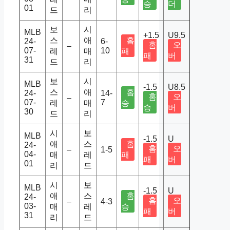
승
더
01
드
리
보
시
MLB
+1.5
U9.5
스
애
홈
24-
6-
홈
오
–
07-
10
레
매
패
패
버
31
드
리
보
시
MLB
-1.5
U8.5
스
애
홈
24-
14-
홈
오
–
07-
7
레
매
승
승
버
30
드
리
시
보
MLB
-1.5
U
애
스
홈
24-
홈
오
–
1-5
04-
매
레
패
패
버
01
리
드
시
보
MLB
-1.5
U
애
스
홈
24-
홈
오
–
4-3
03-
매
레
승
패
버
31
리
드