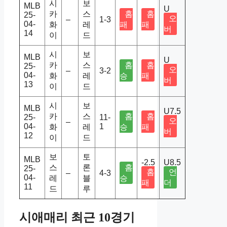
시
보
MLB
U
카
스
홈
홈
25-
오
–
1-3
04-
화
레
패
패
버
14
이
드
시
보
MLB
U
카
스
홈
홈
25-
오
–
3-2
04-
화
레
승
패
버
13
이
드
시
보
MLB
U7.5
카
스
홈
홈
25-
11-
오
–
04-
1
화
레
승
패
버
12
이
드
보
토
MLB
-2.5
U8.5
스
론
홈
25-
홈
언
–
4-3
04-
레
블
승
패
더
11
드
루
시애매리 최근 10경기