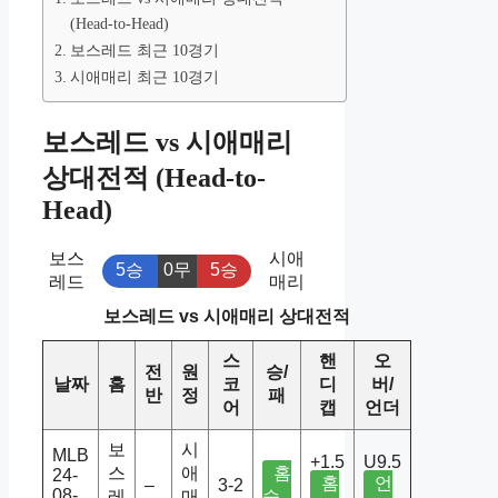
(Head-to-Head)
보스레드 최근 10경기
시애매리 최근 10경기
보스레드 vs 시애매리
상대전적 (Head-to-
Head)
보스
시애
5승
0무
5승
레드
매리
보스레드 vs 시애매리 상대전적
스
핸
오
전
원
승/
날짜
홈
코
디
버/
반
정
패
어
캡
언더
보
시
MLB
+1.5
U9.5
스
애
홈
24-
홈
언
–
3-2
08-
레
매
승