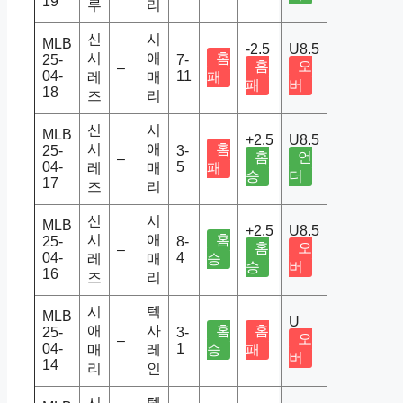
19
루
리
신
시
MLB
-2.5
U8.5
시
애
홈
25-
7-
홈
오
–
04-
11
레
매
패
패
버
18
즈
리
신
시
MLB
+2.5
U8.5
시
애
홈
25-
3-
홈
언
–
04-
5
레
매
패
승
더
17
즈
리
신
시
MLB
+2.5
U8.5
시
애
홈
25-
8-
홈
오
–
04-
4
레
매
승
승
버
16
즈
리
시
텍
MLB
U
애
사
홈
홈
25-
3-
오
–
04-
1
매
레
승
패
버
14
리
인
시
텍