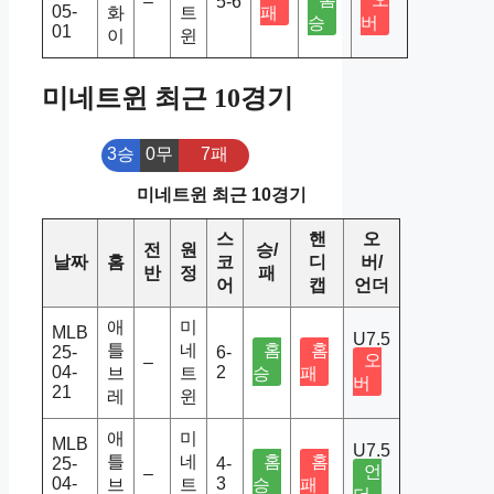
–
5-6
05-
화
트
패
승
버
01
이
윈
미네트윈 최근 10경기
3승
0무
7패
미네트윈 최근 10경기
스
핸
오
전
원
승/
날짜
홈
코
디
버/
반
정
패
어
캡
언더
애
미
MLB
U7.5
틀
네
홈
홈
25-
6-
오
–
04-
2
브
트
승
패
버
21
레
윈
애
미
MLB
U7.5
틀
네
홈
홈
25-
4-
언
–
04-
3
브
트
승
패