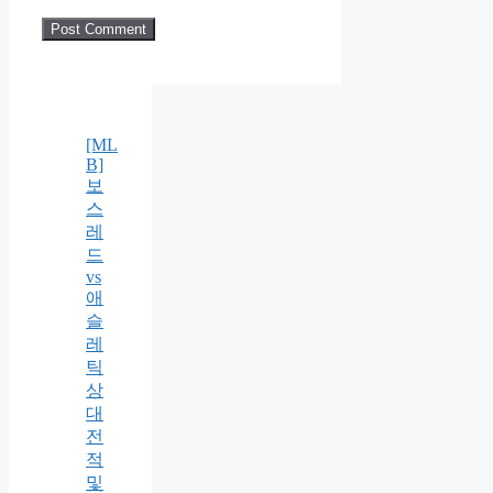
[ML
B]
보
스
레
드
vs
애
슬
레
틱
상
대
전
적
및