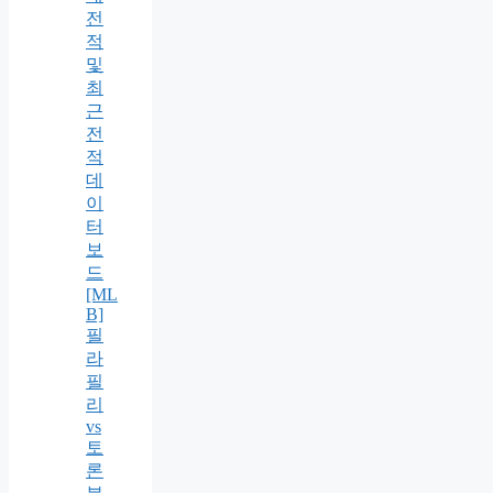
전
적
및
최
근
전
적
데
이
터
보
드
[ML
B]
필
라
필
리
vs
토
론