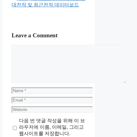
대전적 및 최근전적 데이터보드
Leave a Comment
Comment
Name
Email
Website
다음 번 댓글 작성을 위해 이 브
라우저에 이름, 이메일, 그리고
웹사이트를 저장합니다.