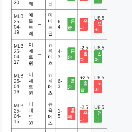
더
20
레
윈
애
미
MLB
U8.5
틀
네
홈
홈
25-
6-
오
–
04-
4
브
트
승
패
버
19
레
윈
미
뉴
MLB
-2.5
U8.5
네
욕
홈
25-
4-
홈
언
–
04-
3
트
메
승
패
더
17
윈
츠
미
뉴
MLB
+2.5
U8.5
네
욕
홈
25-
6-
홈
오
–
04-
3
트
메
승
승
버
16
윈
츠
미
뉴
MLB
-2.5
U8.5
네
욕
홈
25-
1-
홈
언
–
04-
5
트
메
패
패
더
15
윈
츠