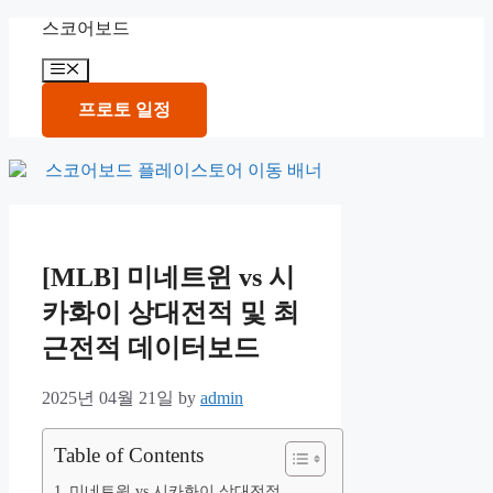
Skip
스코어보드
to
content
Menu
프로토 일정
[MLB] 미네트윈 vs 시
카화이 상대전적 및 최
근전적 데이터보드
2025년 04월 21일
by
admin
Table of Contents
미네트윈 vs 시카화이 상대전적