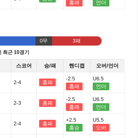
홈패
언더
0무
3패
 최근 10경기
정
스코어
승/패
핸디캡
오버/언더
-2.5
U6.5
2-4
홈패
홈패
언더
-2.5
U6.5
2-3
홈패
홈패
언더
+2.5
U5.5
2-4
홈패
홈승
오버