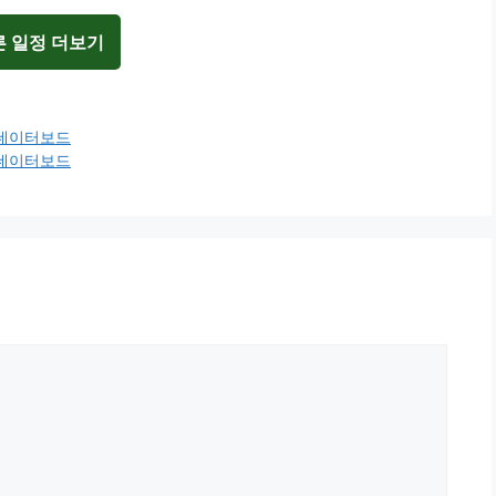
른 일정 더보기
 데이터보드
 데이터보드