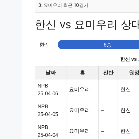
요미우리 최근 10경기
한신 vs 요미우리 상대전
한신
6승
한신 v
날짜
홈
전반
원
NPB
요미우리
–
한신
25-04-06
NPB
요미우리
–
한신
25-04-05
NPB
요미우리
–
한신
25-04-04