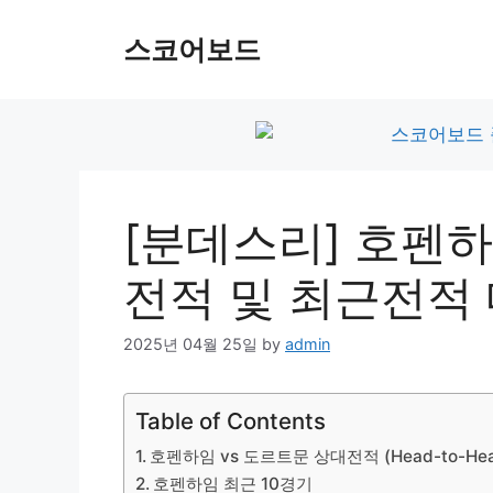
Skip
to
스코어보드
content
[분데스리] 호펜하
전적 및 최근전적
2025년 04월 25일
by
admin
Table of Contents
호펜하임 vs 도르트문 상대전적 (Head-to-Hea
호펜하임 최근 10경기