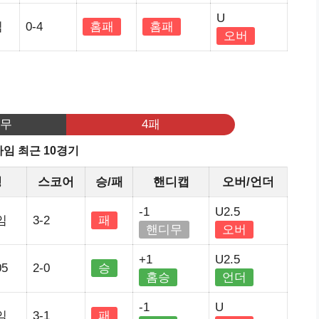
U
임
0-4
홈패
홈패
오버
기
3무
4패
임 최근 10경기
정
스코어
승/패
핸디캡
오버/언더
-1
U2.5
임
3-2
패
핸디무
오버
+1
U2.5
5
2-0
승
홈승
언더
-1
U
임
3-1
패