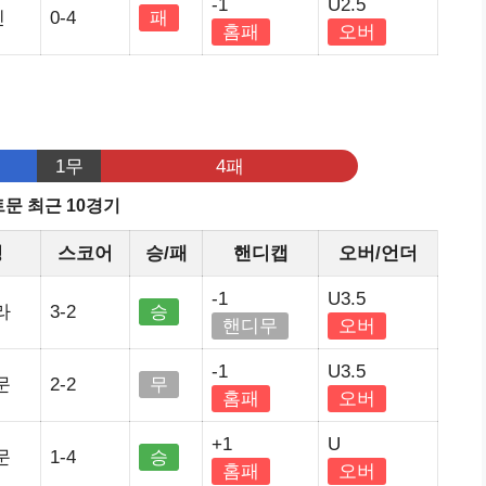
-1
U2.5
린
0-4
패
홈패
오버
기
1무
4패
문 최근 10경기
정
스코어
승/패
핸디캡
오버/언더
-1
U3.5
라
3-2
승
핸디무
오버
-1
U3.5
문
2-2
무
홈패
오버
+1
U
문
1-4
승
홈패
오버