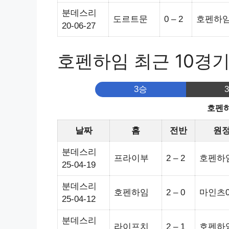
분데스리
도르트문
0 – 2
호펜하
20-06-27
호펜하임 최근 10경
3승
호펜하
날짜
홈
전반
원
분데스리
프라이부
2 – 2
호펜하
25-04-19
분데스리
호펜하임
2 – 0
마인츠0
25-04-12
분데스리
라이프치
2 – 1
호펜하