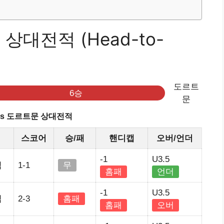
상대전적 (Head-to-
도르트
6승
문
vs 도르트문 상대전적
스코어
승/패
핸디캡
오버/언더
-1
U3.5
임
1-1
무
홈패
언더
-1
U3.5
임
2-3
홈패
홈패
오버