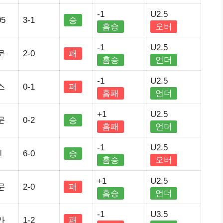
-1
U2.5
5
3-1
승
홈승
오버
-1
U2.5
문
2-0
패
홈승
언더
-1
U2.5
스
0-1
패
홈패
언더
+1
U2.5
문
0-2
승
홈패
언더
-1
U2.5
린
6-0
승
홈승
오버
+1
U2.5
문
2-0
패
홈승
언더
-1
U3.5
가
1-2
패