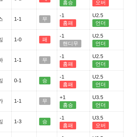
홈승
오버
-1
U2.5
스
1-1
무
홈패
언더
-1
U2.5
임
1-0
패
핸디무
언더
-1
U2.5
하
1-1
무
홈패
언더
-1
U2.5
임
0-1
승
홈패
언더
+1
U3.5
가
1-1
무
홈승
언더
-1
U3.5
임
1-3
승
홈패
오버