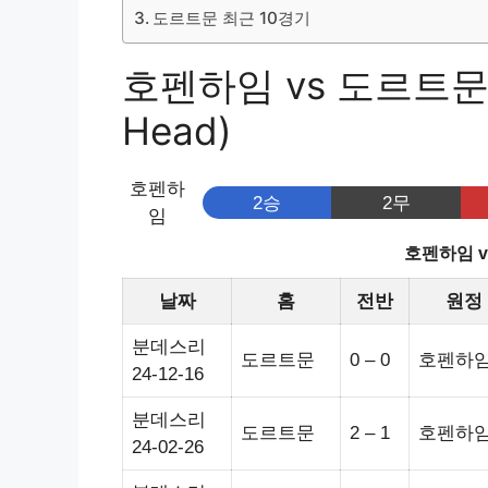
도르트문 최근 10경기
호펜하임 vs 도르트문 
Head)
호펜하
2승
2무
임
호펜하임 
날짜
홈
전반
원정
분데스리
도르트문
0 – 0
호펜하
24-12-16
분데스리
도르트문
2 – 1
호펜하
24-02-26