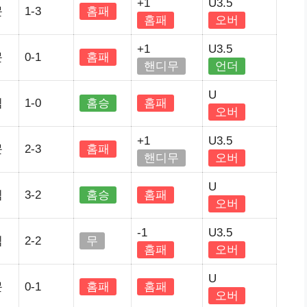
+1
U3.5
문
1-3
홈패
홈패
오버
+1
U3.5
문
0-1
홈패
핸디무
언더
U
임
1-0
홈승
홈패
오버
+1
U3.5
문
2-3
홈패
핸디무
오버
U
임
3-2
홈승
홈패
오버
-1
U3.5
임
2-2
무
홈패
오버
U
문
0-1
홈패
홈패
오버