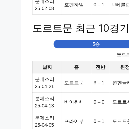
분데스리
호펜하임
0 – 1
U베를
25-02-08
도르트문 최근 10경
5승
도르트
날짜
홈
전반
원
분데스리
도르트문
3 – 1
묀헨글
25-04-21
분데스리
바이뮌헨
0 – 0
도르트
25-04-13
분데스리
프라이부
0 – 1
도르트
25-04-05