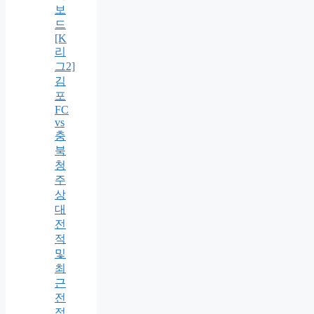
보
드
[K
리
그2]
김
포
FC
vs
충
북
청
주
상
대
전
적
및
최
근
전
적