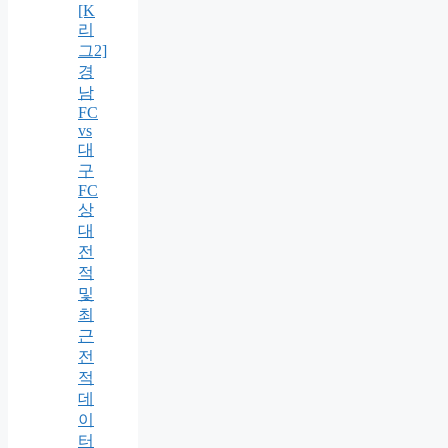
[K
리
그2]
경
남
FC
vs
대
구
FC
상
대
전
적
및
최
근
전
적
데
이
터