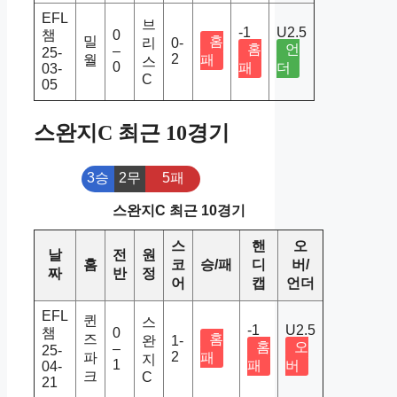
EFL
브
-1
U2.5
챔
0
밀
홈
리
0-
홈
언
–
25-
2
월
패
스
0
패
더
03-
C
05
스완지C 최근 10경기
3승
2무
5패
스완지C 최근 10경기
스
핸
오
날
전
원
홈
코
승/패
디
버/
짜
반
정
어
캡
언더
EFL
퀸
스
-1
U2.5
챔
0
즈
홈
완
1-
홈
오
–
25-
2
파
패
지
1
패
버
04-
크
C
21