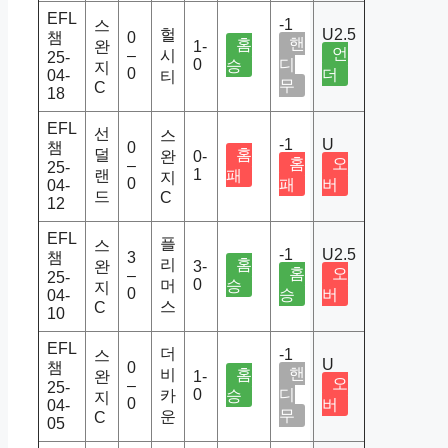
EFL
-1
스
헐
U2.5
챔
0
핸
홈
완
1-
언
–
시
25-
0
디
승
지
0
더
04-
티
무
C
18
EFL
선
스
-1
U
챔
0
덜
홈
완
0-
홈
오
–
25-
1
랜
패
지
0
패
버
04-
드
C
12
EFL
플
스
-1
U2.5
챔
3
리
홈
완
3-
홈
오
–
25-
0
머
승
지
0
승
버
04-
스
C
10
EFL
더
-1
스
U
챔
0
핸
비
홈
완
1-
오
–
25-
0
디
카
승
지
0
버
04-
무
운
C
05