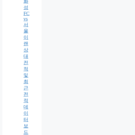
화
성
FC
vs
서
울
이
랜
상
대
전
적
및
최
근
전
적
데
이
터
보
드