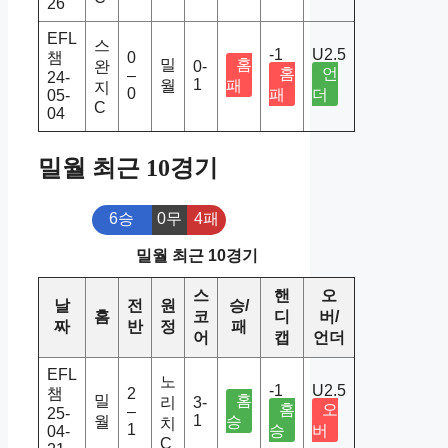
26
EFL
스
-1
U2.5
챔
0
밀
홈
완
0-
홈
언
–
24-
1
월
패
지
0
패
더
05-
C
04
밀월 최근 10경기
6승
0무
4패
밀월 최근 10경기
스
핸
오
날
전
원
승/
홈
코
디
버/
짜
반
정
패
어
캡
언더
EFL
노
-1
U2.5
챔
2
밀
홈
리
3-
홈
오
–
25-
1
월
승
치
1
승
버
04-
C