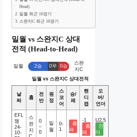
Head)
밀월 최근 10경기
스완지C 최근 10경기
밀월 vs 스완지C 상대
전적 (Head-to-Head)
스완
밀월
2승
0무
0승
지C
밀월 vs 스완지C 상대전적
스
핸
오
날
전
원
승/
홈
코
디
버/
짜
반
정
패
어
캡
언더
EFL
스
-1
U2.5
챔
0
밀
홈
완
0-
홈
언
–
24-
1
월
패
지
0
패
더
10-
C