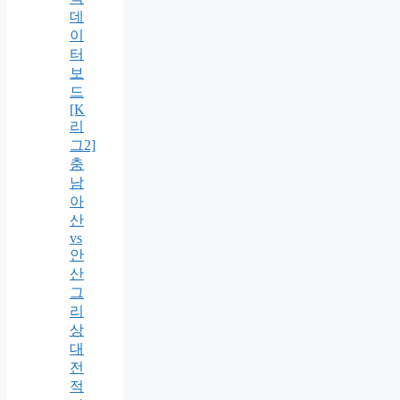
데
이
터
보
드
[K
리
그2]
충
남
아
산
vs
안
산
그
리
상
대
전
적