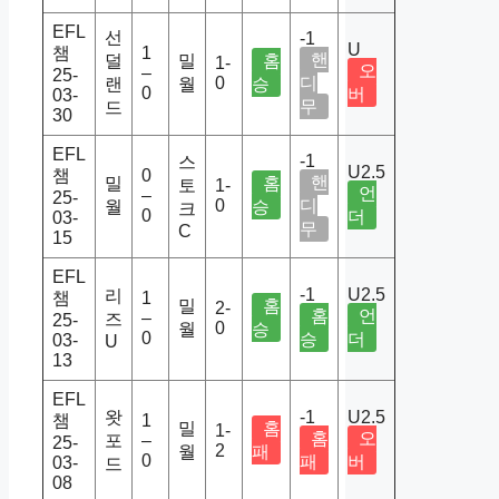
EFL
선
-1
U
챔
1
핸
덜
밀
홈
1-
오
–
25-
0
디
랜
월
승
0
버
03-
무
드
30
EFL
-1
스
U2.5
챔
0
핸
밀
홈
토
1-
언
–
25-
0
디
월
승
크
0
더
03-
무
C
15
EFL
-1
U2.5
리
챔
1
밀
홈
2-
홈
언
–
즈
25-
0
월
승
0
승
더
03-
U
13
EFL
왓
-1
U2.5
챔
1
밀
홈
1-
홈
오
포
–
25-
2
월
패
0
패
버
03-
드
08