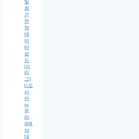
및
최
근
전
적
데
이
터
보
드
[J1
리
그]
G오
사
카
vs
우
라
와R
상
대