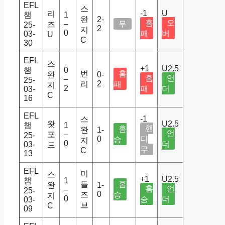
EFL
스
-1
U
리
챔
1
완
2-
홈
오
–
무
즈
25-
2
지
0
패
버
03-
U
C
30
EFL
스
+1
U2.5
챔
0
번
홈
완
0-
홈
언
–
25-
2
리
패
지
2
패
더
03-
C
16
EFL
-1
스
왓
U2.5
챔
1
핸
홈
완
1-
언
포
–
25-
0
디
승
지
0
더
03-
드
무
C
13
EFL
미
스
+1
U2.5
챔
1
들
홈
완
1-
홈
언
–
25-
0
즈
승
지
0
승
더
03-
브
C
09