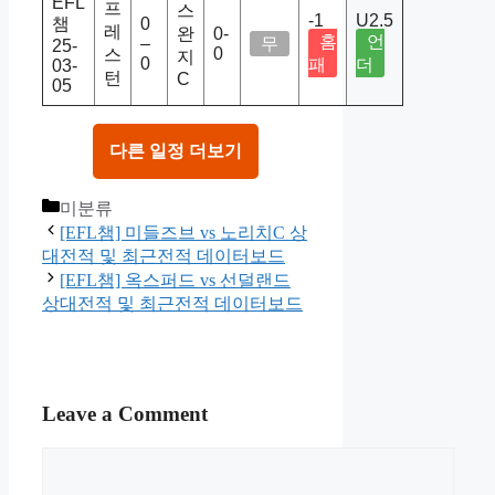
EFL
프
스
-1
U2.5
챔
0
레
완
0-
홈
언
–
무
25-
0
스
지
0
패
더
03-
턴
C
05
다른 일정 더보기
Categories
미분류
[EFL챔] 미들즈브 vs 노리치C 상
대전적 및 최근전적 데이터보드
[EFL챔] 옥스퍼드 vs 선덜랜드
상대전적 및 최근전적 데이터보드
Leave a Comment
Comment