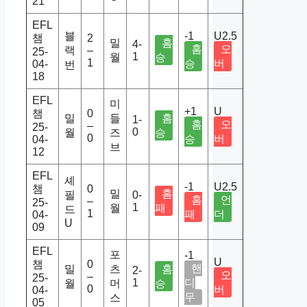
21
EFL
블
-1
U2.5
챔
2
밀
홈
4-
홈
오
랙
–
25-
1
월
승
1
승
버
04-
번
18
EFL
미
+1
U
챔
0
밀
들
홈
1-
홈
오
–
25-
0
월
즈
승
0
승
버
04-
브
12
EFL
셰
-1
U2.5
챔
0
밀
홈
필
0-
홈
언
–
25-
1
월
패
드
1
패
더
04-
U
09
EFL
포
-1
U
챔
0
핸
밀
츠
홈
2-
오
–
25-
1
디
월
머
승
0
버
04-
무
스
05