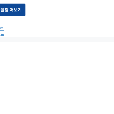
 일정 더보기
보드
보드