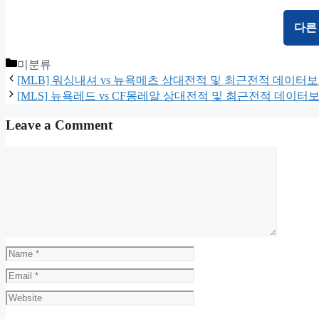
다른
Categories
미분류
[MLB] 워싱내셔 vs 뉴욕메츠 상대전적 및 최근전적 데이터
[MLS] 뉴욕레드 vs CF몽레알 상대전적 및 최근전적 데이터
Leave a Comment
Comment
Name
Email
Website