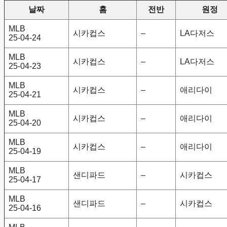
날짜
홈
전반
원정
MLB
시카컵스
–
LA다저스
25-04-24
MLB
시카컵스
–
LA다저스
25-04-23
MLB
시카컵스
–
애리다이
25-04-21
MLB
시카컵스
–
애리다이
25-04-20
MLB
시카컵스
–
애리다이
25-04-19
MLB
샌디파드
–
시카컵스
25-04-17
MLB
샌디파드
–
시카컵스
25-04-16