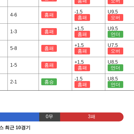
홈패
오버
-1.5
U9.5
4-6
홈패
홈패
오버
+1.5
U9.5
1-3
홈패
홈패
언더
+1.5
U7.5
5-8
홈패
홈패
오버
+1.5
U8.5
1-5
홈패
홈패
언더
-1.5
U8.5
2-1
홈승
홈패
언더
0무
3패
 최근 10경기