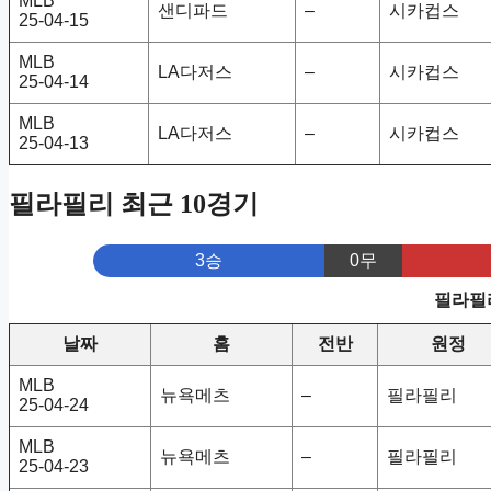
MLB
샌디파드
–
시카컵스
25-04-15
MLB
LA다저스
–
시카컵스
25-04-14
MLB
LA다저스
–
시카컵스
25-04-13
필라필리 최근 10경기
3승
0무
필라필리
날짜
홈
전반
원정
MLB
뉴욕메츠
–
필라필리
25-04-24
MLB
뉴욕메츠
–
필라필리
25-04-23