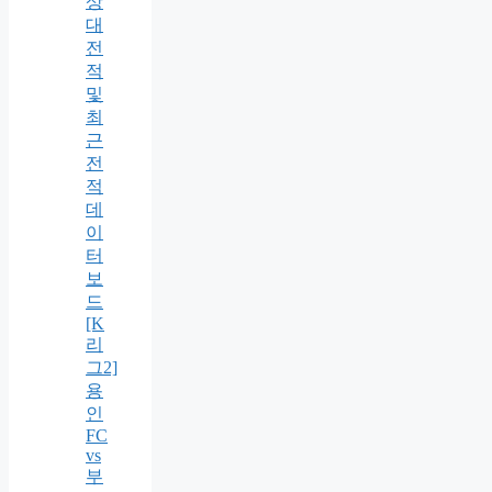
상
대
전
적
및
최
근
전
적
데
이
터
보
드
[K
리
그2]
용
인
FC
vs
부