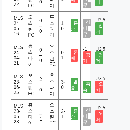
0
더
22
무
FC
이
휴
-1
오
MLS
U2.5
0
핸
스
홈
스
24-
1-
언
–
디
05-
0
다
승
틴
0
더
16
무
FC
이
휴
오
MLS
-1
U2.5
0
스
홈
스
24-
0-
홈
언
–
04-
1
다
패
틴
0
패
더
21
이
FC
휴
오
MLS
-1
U2.5
2
스
홈
스
23-
3-
홈
오
–
06-
0
다
승
틴
0
승
버
25
FC
이
휴
-1
오
MLS
U2.5
1
핸
스
홈
스
23-
2-
오
–
디
05-
1
다
승
틴
1
버
28
무
이
FC