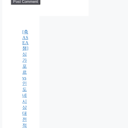
[축
AS
EA
챔]
싱
가
포
르
vs
인
도
네
시
상
대
전
적