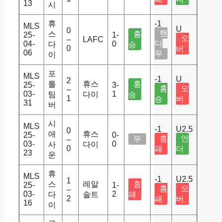
13
시
휴
-1
MLS
U
0
핸
스
홈
25-
1-
오
–
LAFC
디
04-
0
다
승
0
버
06
무
이
포
MLS
-1
U
2
틀
휴스
홈
25-
3-
홈
오
–
03-
1
팀
다이
승
1
승
버
31
버
시
MLS
-1
U2.5
0
애
휴스
25-
0-
홈
언
무
–
03-
0
사
다이
0
패
더
23
운
휴
MLS
-1
U2.5
1
스
레알
홈
25-
1-
홈
오
–
03-
2
다
솔트
패
2
패
버
16
이