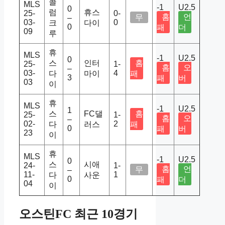
콜
MLS
-1
U2.5
0
럼
휴스
25-
0-
홈
언
무
–
03-
0
크
다이
0
패
더
09
루
휴
MLS
-1
U2.5
0
스
인터
홈
25-
1-
홈
오
–
03-
4
다
마이
패
3
패
버
03
이
휴
MLS
-1
U2.5
1
스
FC댈
홈
25-
1-
홈
오
–
02-
2
다
러스
패
0
패
버
23
이
휴
MLS
-1
U2.5
0
스
시애
24-
1-
홈
언
무
–
11-
1
다
사운
0
패
더
04
이
오스틴FC 최근 10경기