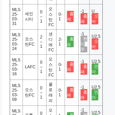
오
MLS
-1
U
0
세인
홈
25-
스
0-
홈
오
–
03-
1
시티
패
틴
1
패
버
31
FC
-1
샌
MLS
U2.5
2
핸
오스
홈
25-
디
2-
오
–
03-
1
디
틴FC
승
에
1
버
24
무
FC
오
MLS
-1
U2.5
0
홈
25-
스
0-
홈
언
LAFC
–
03-
1
패
틴
1
패
더
16
FC
콜
MLS
-1
U2.5
0
오스
로
홈
25-
0-
홈
언
–
03-
1
틴FC
래
패
1
패
더
09
피
-1
오
MLS
U2.5
0
핸