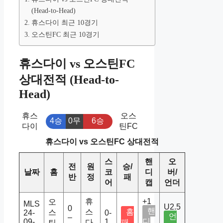
(Head-to-Head)
휴스다이 최근 10경기
오스틴FC 최근 10경기
휴스다이 vs 오스틴FC
상대전적 (Head-to-
Head)
휴스
오스
4승
0무
6승
다이
틴FC
휴스다이 vs 오스틴FC 상대전적
스
핸
오
전
원
승/
날짜
홈
코
디
버/
반
정
패
어
캡
언더
휴
+1
오
MLS
U2.5
0
핸
스
홈
스
24-
0-
언
–
디
09-
1
다
패
틴