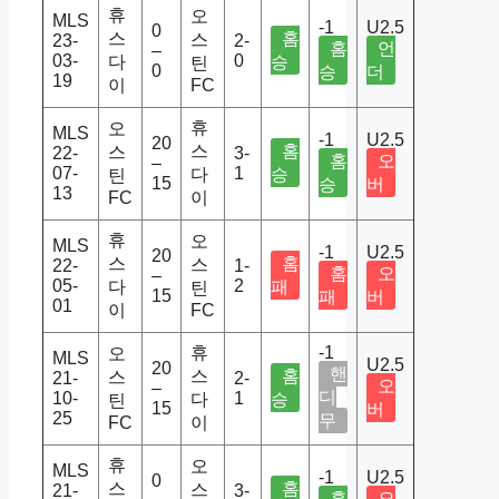
휴
오
MLS
-1
U2.5
0
스
홈
스
23-
2-
홈
언
–
03-
0
다
승
틴
0
승
더
19
이
FC
휴
오
MLS
-1
U2.5
20
스
홈
스
22-
3-
홈
오
–
07-
1
다
승
틴
15
승
버
13
FC
이
휴
오
MLS
-1
U2.5
20
스
홈
스
22-
1-
홈
오
–
05-
2
다
패
틴
15
패
버
01
이
FC
휴
-1
오
MLS
U2.5
20
핸
스
홈
스
21-
2-
오
–
디
10-
1
다
승
틴
15
버
25
무
FC
이
휴
오
MLS
-1
U2.5
0
스
홈
스
21-
3-
홈
오