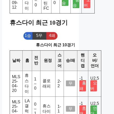
–
09-
0
다
승
틴
0
승
버
12
이
FC
휴스다이 최근 10경기
1승
5무
4패
휴스다이 최근 10경기
스
핸
오
전
날짜
홈
원정
코
승/패
디
버/
반
어
캡
언더
휴
MLS
-1
U2.5
1
스
콜로
25-
2-
홈
오
무
–
04-
2
다
래피
0
패
버
20
이
LA
MLS
-1
U2.5
0
갤
휴스
25-
1-
홈
언
–
무
04-
럭
1
다이
1
패
더