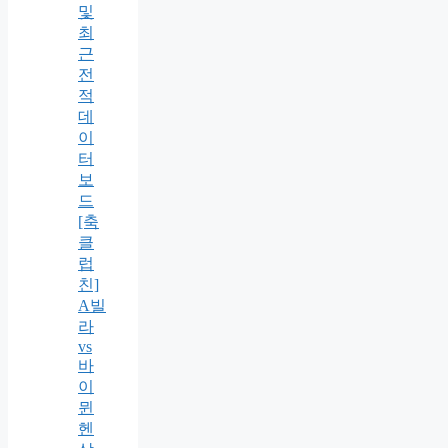
및
최
근
전
적
데
이
터
보
드
[축
클
럽
친]
A빌
라
vs
바
이
뮌
헨