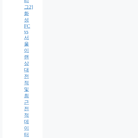
리
그2]
화
성
FC
vs
서
울
이
랜
상
대
전
적
및
최
근
전
적
데
이
터