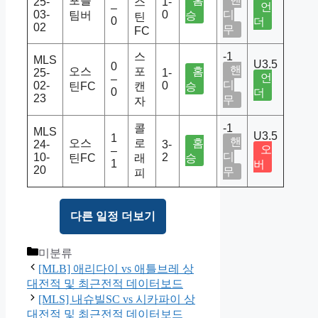
포틀
홈
25-
스
1-
언
–
03-
0
디
팀버
승
틴
0
더
02
무
FC
스
-1
MLS
U3.5
0
핸
오스
포
홈
25-
1-
언
–
디
02-
0
틴FC
캔
승
0
더
23
무
자
콜
-1
MLS
U3.5
1
핸
오스
로
홈
24-
3-
오
–
디
10-
2
틴FC
래
승
1
버
20
무
피
다른 일정 더보기
Categories
미분류
[MLB] 애리다이 vs 애틀브레 상
대전적 및 최근전적 데이터보드
[MLS] 내슈빌SC vs 시카파이 상
대전적 및 최근전적 데이터보드