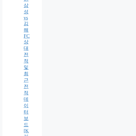
삼
성
vs
김
해
FC
상
대
전
적
및
최
근
전
적
데
이
터
보
드
[K