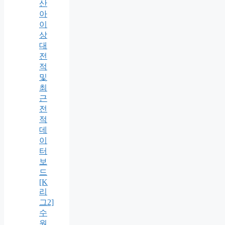
산
아
이
상
대
전
적
및
최
근
전
적
데
이
터
보
드
[K
리
그2]
수
원