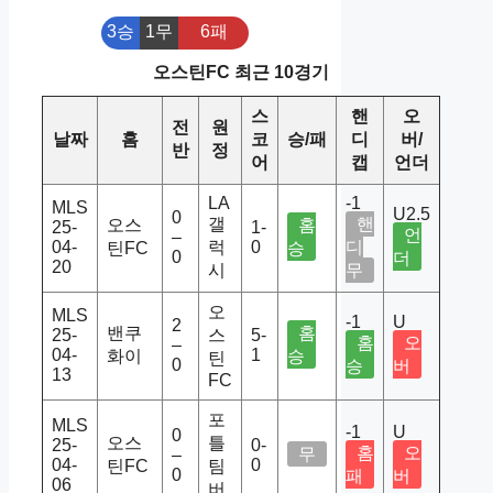
3승
1무
6패
오스틴FC 최근 10경기
스
핸
오
전
원
날짜
홈
코
승/패
디
버/
반
정
어
캡
언더
LA
-1
MLS
U2.5
0
갤
핸
오스
홈
25-
1-
언
–
04-
럭
0
디
틴FC
승
0
더
20
시
무
오
MLS
-1
U
2
밴쿠
홈
25-
스
5-
홈
오
–
04-
1
화이
승
틴
0
승
버
13
FC
포
MLS
-1
U
0
오스
틀
25-
0-
홈
오
무
–
04-
0
틴FC
팀
0
패
버
06
버