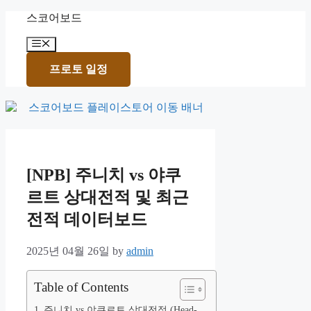
Skip
스코어보드
to
content
Menu
프로토 일정
[NPB] 주니치 vs 야쿠
르트 상대전적 및 최근
전적 데이터보드
2025년 04월 26일
by
admin
Table of Contents
주니치 vs 야쿠르트 상대전적 (Head-