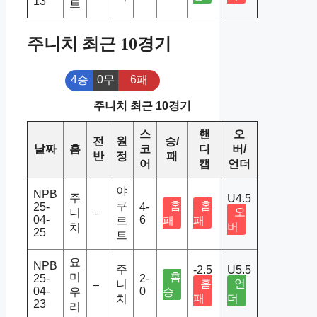
13
트
주니치 최근 10경기
4승
0무
6패
주니치 최근 10경기
스
핸
오
전
원
승/
날짜
홈
코
디
버/
반
정
패
어
캡
언더
야
NPB
주
U4.5
쿠
홈
홈
25-
4-
오
니
–
04-
6
르
패
패
버
치
25
트
요
NPB
주
-2.5
U5.5
미
홈
25-
2-
홈
언
니
–
04-
0
우
승
패
더
치
23
리