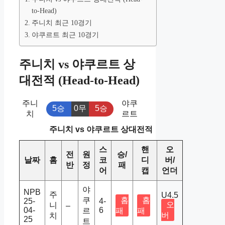
to-Head)
주니치 최근 10경기
야쿠르트 최근 10경기
주니치 vs 야쿠르트 상
대전적 (Head-to-Head)
주니
야쿠
5승
0무
5승
치
르트
주니치 vs 야쿠르트 상대전적
스
핸
오
전
원
승/
날짜
홈
코
디
버/
반
정
패
어
캡
언더
야
NPB
주
U4.5
쿠
홈
홈
25-
4-
오
니
–
04-
6
르
패
패
버
치
25
트