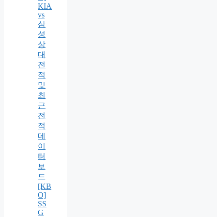
KIA
vs
삼
성
상
대
전
적
및
최
근
전
적
데
이
터
보
드
[KB
O]
SS
G