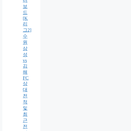
터
보
드
[K
리
그2]
수
원
삼
성
vs
김
해
FC
상
대
전
적
및
최
근
전