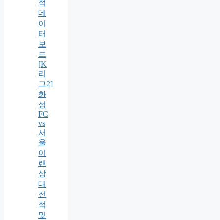
적
데
이
터
보
드
[K
리
그2]
화
성
FC
vs
서
울
이
랜
상
대
전
적
및