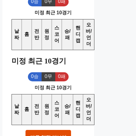
0승
0무
0패
미정 최근 10경기
오
스
핸
날
전
원
승/
버/
홈
코
디
짜
반
정
패
언
어
캡
더
미정 최근 10경기
0승
0무
0패
미정 최근 10경기
오
스
핸
날
전
원
승/
버/
홈
코
디
짜
반
정
패
언
어
캡
더