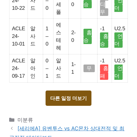
24-
사
–
언
세
0
승
디
10-22
드
0
더
폴
무
에
ACLE
알
1
-1
U2.5
스
2-
홈
24-
사
–
홈
언
테
0
승
10-01
드
0
승
더
헤
ACLE
알
0
알
-1
U2.5
1-
24-
아
–
사
무
홈
언
1
09-17
인
1
드
패
더
다른 일정 더보기
Categories
미분류
[세리에A] 유벤투스 vs AC몬차 상대전적 및 최