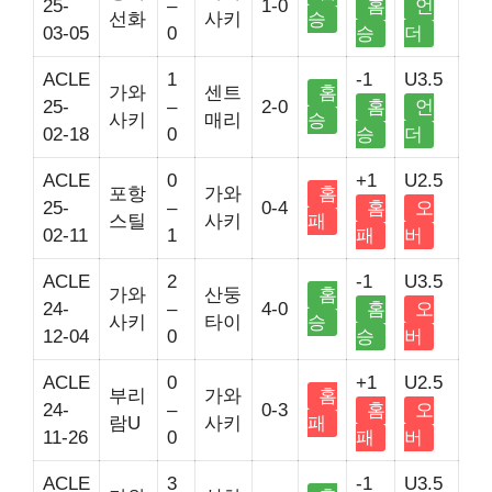
25-
–
1-0
홈
언
선화
사키
승
03-05
0
승
더
ACLE
1
-1
U3.5
가와
센트
홈
25-
–
2-0
홈
언
사키
매리
승
02-18
0
승
더
ACLE
0
+1
U2.5
포항
가와
홈
25-
–
0-4
홈
오
스틸
사키
패
02-11
1
패
버
ACLE
2
-1
U3.5
가와
산둥
홈
24-
–
4-0
홈
오
사키
타이
승
12-04
0
승
버
ACLE
0
+1
U2.5
부리
가와
홈
24-
–
0-3
홈
오
람U
사키
패
11-26
0
패
버
ACLE
3
-1
U3.5