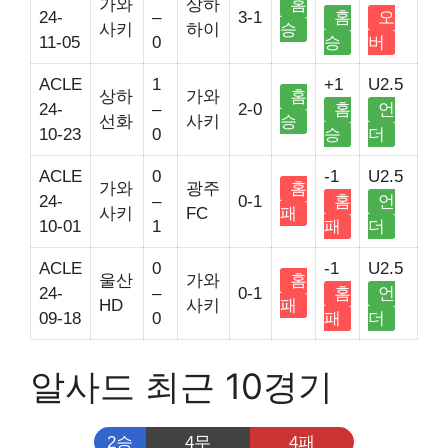
가와
상하
홈
24-
–
3-1
홈
오
사키
하이
승
11-05
0
승
버
ACLE
1
+1
U2.5
상하
가와
홈
24-
–
2-0
홈
언
선화
사키
승
10-23
0
승
더
ACLE
0
-1
U2.5
가와
광주
홈
24-
–
0-1
홈
언
사키
FC
패
10-01
1
패
더
ACLE
0
-1
U2.5
울산
가와
홈
24-
–
0-1
홈
언
HD
사키
패
09-18
0
패
더
알사드 최근 10경기
2승
4무
4패