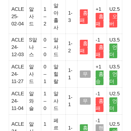
알
ACLE
알
1
+1
U2.5
아
1-
홈
25-
사
–
홈
오
흘
3
패
02-04
드
2
패
버
사
ACLE
S알
0
알
-1
U3.5
1-
홈
24-
나
–
사
홈
언
2
패
12-03
스
0
드
패
더
ACLE
알
0
알
+1
U3.5
1-
24-
사
–
힐
무
홈
언
1
11-27
드
1
랄
승
더
ACLE
알
1
알
-1
U2.5
1-
24-
와
–
사
무
홈
언
1
11-04
슬
0
드
패
더
페
-1
ACLE
알
1
U2.5
르
1-
홈
핸