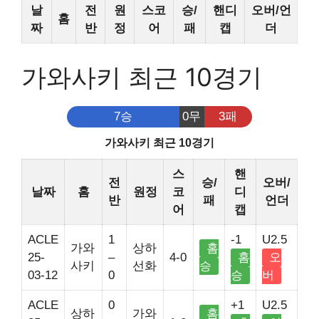
날
전
원
스코
승/
핸디
오버/언
홈
짜
반
정
어
패
캡
더
가와사키 최근 10경기
7승
0무
3패
가와사키 최근 10경기
스
핸
전
승/
오버/
날짜
홈
원정
코
디
반
패
언더
어
캡
ACLE
1
-1
U2.5
가와
상하
홈
25-
–
4-0
홈
오
사키
선화
승
03-12
0
승
버
ACLE
0
+1
U2.5
상하
가와
홈