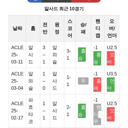
알사드 최근 10경기
스
핸
오
전
원
승/
날짜
홈
코
디
버/
반
정
패
어
캡
언더
ACLE
알
3
알
-1
U2.5
3-
홈
25-
사
–
와
홈
오
1
승
03-11
드
1
슬
승
버
ACLE
알
1
알
-1
U3.5
1-
25-
와
–
사
무
홈
언
1
03-04
슬
0
드
패
더
파
-1
ACLE
1
알
U2.5
흐
2-
홈
핸
25-
–
사
오
타
1
승
디
02-17
1
드
버
코
무