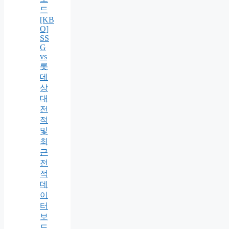
드
[KB
O]
SS
G
vs
롯
데
상
대
전
적
및
최
근
전
적
데
이
터
보
드