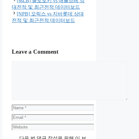
[MLB] 콜로로키 vs 애틀브레 상
대전적 및 최근전적 데이터보드
[NPB] 오릭스 vs 지바롯데 상대
전적 및 최근전적 데이터보드
Leave a Comment
Comment
Name
Email
Website
다음 번 댓글 작성을 위해 이 브