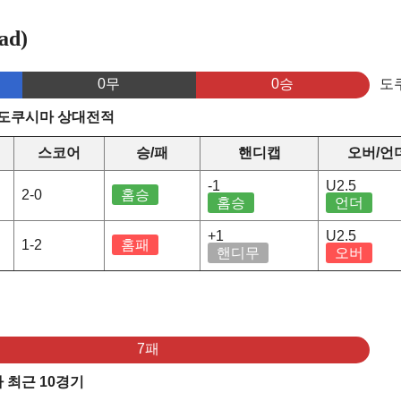
ad)
0무
0승
도
 도쿠시마 상대전적
스코어
승/패
핸디캡
오버/언
-1
U2.5
2-0
홈승
홈승
언더
+1
U2.5
1-2
홈패
핸디무
오버
7패
 최근 10경기