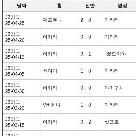
날짜
홈
전반
원정
J2리그
제프유나
2 – 0
아키타
25-04-25
J2리그
아키타
0 – 0
이와타
25-04-20
J2리그
아키타
0 – 1
RB오미야
25-04-13
J2리그
센다이
1 – 0
아키타
25-04-05
J2리그
아키타
0 – 0
야마구치
25-03-30
J2리그
V바렌나
1 – 0
아키타
25-03-23
J2리그
아키타
0 – 2
삿포로
25-03-15