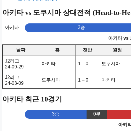
아키타 vs 도쿠시마 상대전적 (Head-to-He
아키타
2승
아키타 vs
날짜
홈
전반
원정
J2리그
아키타
1 – 0
도쿠시마
24-09-29
J2리그
도쿠시마
1 – 0
아키타
24-03-09
아키타 최근 10경기
3승
0무
아키타