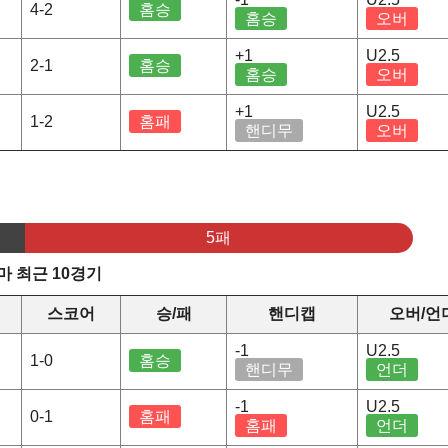
4-2
홈승
홈승
오버
+1
U2.5
2-1
홈승
홈승
오버
+1
U2.5
1-2
홈패
핸디무
오버
5패
 최근 10경기
스코어
승/패
핸디캡
오버/언
-1
U2.5
1-0
홈승
핸디무
언더
-1
U2.5
0-1
홈패
홈패
언더