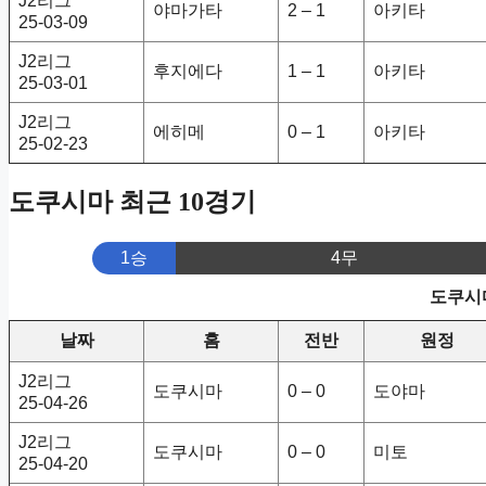
J2리그
야마가타
2 – 1
아키타
25-03-09
J2리그
후지에다
1 – 1
아키타
25-03-01
J2리그
에히메
0 – 1
아키타
25-02-23
도쿠시마 최근 10경기
1승
4무
도쿠시마
날짜
홈
전반
원정
J2리그
도쿠시마
0 – 0
도야마
25-04-26
J2리그
도쿠시마
0 – 0
미토
25-04-20