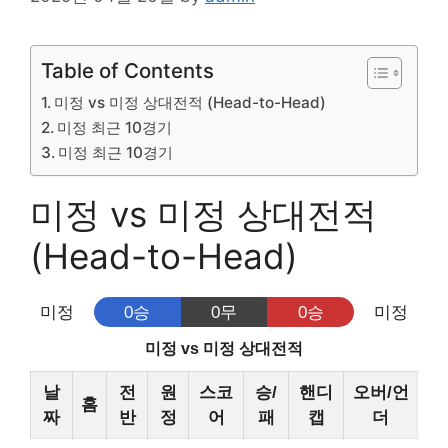
Table of Contents
미정 vs 미정 상대전적 (Head-to-Head)
미정 최근 10경기
미정 최근 10경기
미정 vs 미정 상대전적
(Head-to-Head)
미정
0승
0무
0승
미정
미정 vs 미정 상대전적
날
전
원
스코
승/
핸디
오버/언
홈
짜
반
정
어
패
캡
더