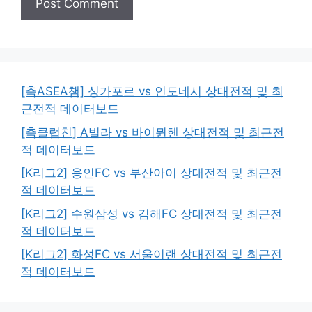
[축ASEA챔] 싱가포르 vs 인도네시 상대전적 및 최
근전적 데이터보드
[축클럽친] A빌라 vs 바이뮌헨 상대전적 및 최근전
적 데이터보드
[K리그2] 용인FC vs 부산아이 상대전적 및 최근전
적 데이터보드
[K리그2] 수원삼성 vs 김해FC 상대전적 및 최근전
적 데이터보드
[K리그2] 화성FC vs 서울이랜 상대전적 및 최근전
적 데이터보드