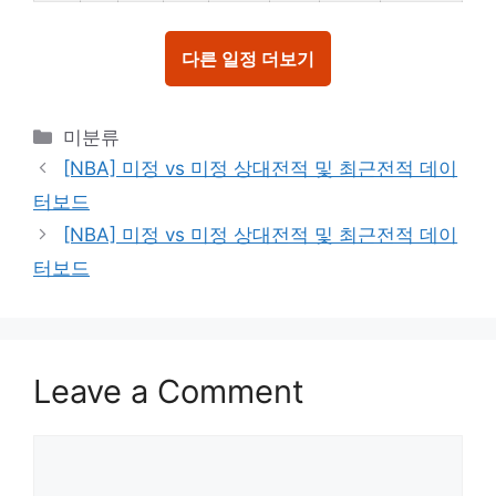
다른 일정 더보기
Categories
미분류
[NBA] 미정 vs 미정 상대전적 및 최근전적 데이
터보드
[NBA] 미정 vs 미정 상대전적 및 최근전적 데이
터보드
Leave a Comment
Comment