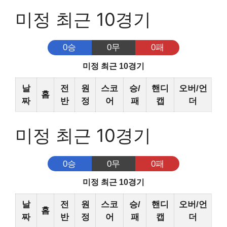
미정 최근 10경기
0승
0무
0패
미정 최근 10경기
날
전
원
스코
승/
핸디
오버/언
홈
짜
반
정
어
패
캡
더
미정 최근 10경기
0승
0무
0패
미정 최근 10경기
날
전
원
스코
승/
핸디
오버/언
홈
짜
반
정
어
패
캡
더