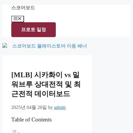
Skip
스코어보드
to
content
Menu
프로토 일정
[MLB] 시카화이 vs 밀
워브루 상대전적 및 최
근전적 데이터보드
2025년 04월 26일
by
admin
Table of Contents