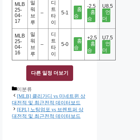
밀
디
MLB
-2.5
U8.5
워
트
홈
25-
홈
언
–
5-1
04-
브
타
승
승
더
17
루
이
밀
디
MLB
+2.5
U7.5
워
트
홈
25-
홈
언
–
5-0
04-
브
타
승
승
더
16
루
이
다른 일정 더보기
Categories
미분류
[MLB] 클리가디 vs 미네트윈 상
대전적 및 최근전적 데이터보드
[EPL] 노팅엄포 vs 브렌트퍼 상
대전적 및 최근전적 데이터보드