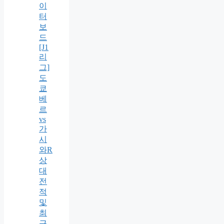
이
터
보
드
[J1
리
그]
도
쿄
베
르
vs
가
시
와R
상
대
전
적
및
최
근