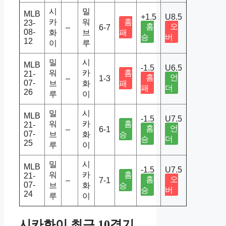
시
밀
MLB
+1.5
U8.5
카
워
홈
23-
홈
오
–
6-7
08-
화
브
패
승
버
12
이
루
밀
시
MLB
-1.5
U6.5
워
카
홈
21-
홈
언
–
1-3
07-
브
화
패
패
더
26
루
이
밀
시
MLB
-1.5
U7.5
워
카
홈
21-
홈
언
–
6-1
07-
브
화
승
승
더
25
루
이
밀
시
MLB
-1.5
U7.5
워
카
홈
21-
홈
오
–
7-1
07-
브
화
승
승
버
24
루
이
시카화이 최근 10경기