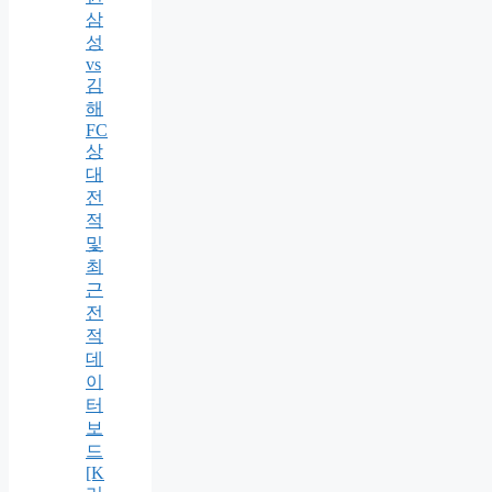
삼
성
vs
김
해
FC
상
대
전
적
및
최
근
전
적
데
이
터
보
드
[K