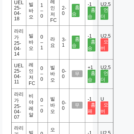
레
UEL
빌
-1
U2.5
1
홈
25-
인
2-
홈
언
바
–
04-
0
승
저
0
승
더
오
18
FC
라리
빌
-1
U2.5
0
가
라
홈
3-
홈
오
바
–
25-
1
요
승
1
승
버
오
04-
14
레
UEL
빌
+1
U2.5
0
25-
인
0-
홈
언
–
바
무
04-
0
저
0
승
더
오
11
FC
라리
비
빌
-1
U
0
가
야
0-
홈
오
바
무
–
25-
0
레
0
패
버
오
04-
알
07
라리
오
빌
-1
U2.5
0