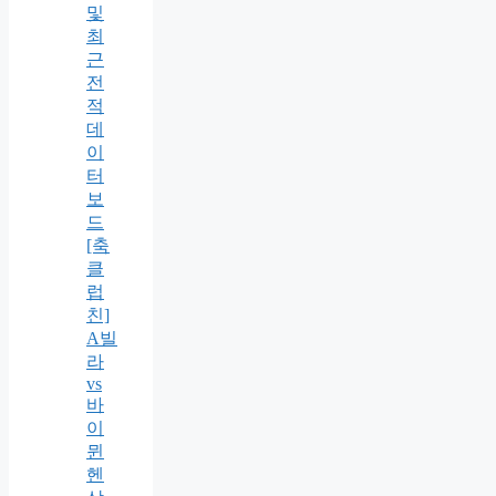
및
최
근
전
적
데
이
터
보
드
[축
클
럽
친]
A빌
라
vs
바
이
뮌
헨