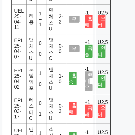
맨
UEL
-1
U2.5
1
리
25-
체
2-
홈
오
–
무
04-
2
옹
스
1
패
버
11
U
맨
맨
EPL
+1
U2.5
0
25-
체
체
0-
홈
언
–
무
04-
0
스
스
0
승
더
07
U
C
노
-1
맨
EPL
U2.5
1
핸
팅
홈
체
25-
1-
언
–
디
04-
0
엄
승
스
0
더
02
무
포
U
레
맨
EPL
+1
U2.5
0
홈
25-
스
체
0-
홈
오
–
03-
3
패
터
스
1
패
버
17
C
U
소
맨
UEL
-1
U2.5
1