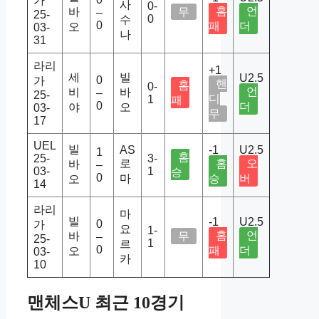
가
사
0-
홈
언
바
무
–
25-
0
수
0
패
더
오
03-
나
31
라리
+1
세
빌
U2.5
0
가
핸
홈
0-
언
비
바
–
25-
디
1
패
0
더
야
오
03-
무
17
UEL
빌
AS
-1
U2.5
1
홈
25-
3-
로
홈
오
바
–
03-
1
승
0
마
승
버
오
14
라리
마
빌
-1
U2.5
0
가
요
1-
홈
언
바
무
–
25-
1
르
0
패
더
오
03-
카
10
맨체스U 최근 10경기