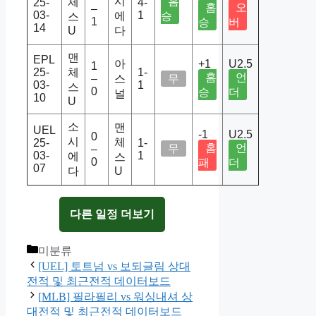
시
홈
체
25-
4-
홈
오
–
03-
1
에
승
스
1
승
버
14
U
다
맨
EPL
아
+1
U2.5
1
25-
체
1-
홈
언
–
스
무
03-
1
스
0
승
더
널
10
U
소
맨
UEL
-1
U2.5
0
시
체
25-
1-
홈
언
무
–
03-
1
에
스
0
패
더
07
다
U
다른 일정 더보기
Categories
미분류
[UEL] 토트넘 vs 보되글림 상대
전적 및 최근전적 데이터보드
[MLB] 필라필리 vs 워싱내셔 상
대전적 및 최근전적 데이터보드