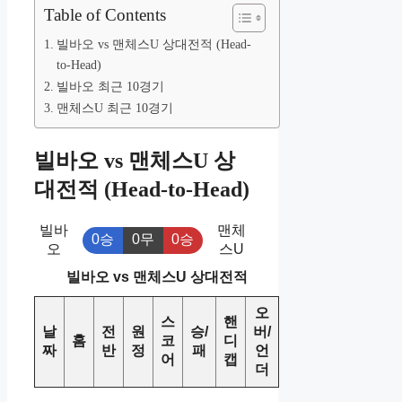
Table of Contents
빌바오 vs 맨체스U 상대전적 (Head-
to-Head)
빌바오 최근 10경기
맨체스U 최근 10경기
빌바오 vs 맨체스U 상
대전적 (Head-to-Head)
빌바
맨체
0승
0무
0승
오
스U
빌바오 vs 맨체스U 상대전적
오
스
핸
날
전
원
승/
버/
홈
코
디
짜
반
정
패
언
어
캡
더