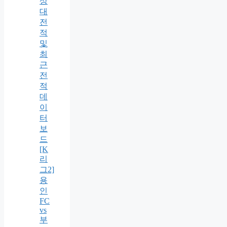
상
대
전
적
및
최
근
전
적
데
이
터
보
드
[K
리
그2]
용
인
FC
vs
부