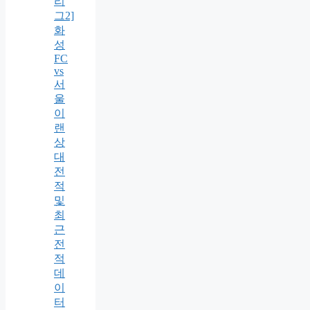
리
그2]
화
성
FC
vs
서
울
이
랜
상
대
전
적
및
최
근
전
적
데
이
터