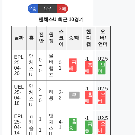
2승
5무
3패
맨체스U 최근 10경기
스
핸
오
전
원
날짜
홈
코
승/패
디
버/
반
정
어
캡
언더
울
맨
EPL
-1
U2.5
0
버
홈
체
25-
0-
홈
언
–
04-
1
햄
패
스
0
패
더
20
U
프
맨
UEL
-1
U2.5
2
리
25-
체
2-
홈
오
–
무
04-
2
옹
스
0
패
버
18
U
뉴
맨
EPL
-1
U2.5
1
홈
25-
캐
체
4-
홈
오
–
04-
1
승
슬
스
1
승
버
14
U
U