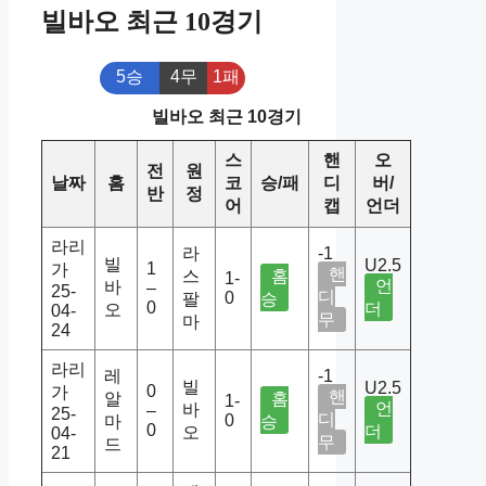
빌바오 최근 10경기
5승
4무
1패
빌바오 최근 10경기
스
핸
오
전
원
날짜
홈
코
승/패
디
버/
반
정
어
캡
언더
라리
라
-1
빌
U2.5
1
가
핸
스
홈
1-
언
바
–
25-
디
0
팔
승
0
더
오
04-
무
마
24
라리
레
-1
빌
U2.5
0
가
핸
알
홈
1-
언
바
–
25-
디
0
마
승
0
더
오
04-
무
드
21