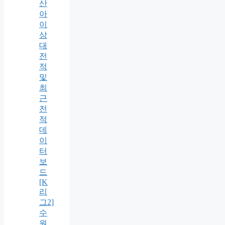
산
아
이
상
대
전
적
및
최
근
전
적
데
이
터
보
드
[K
리
그2]
수
원