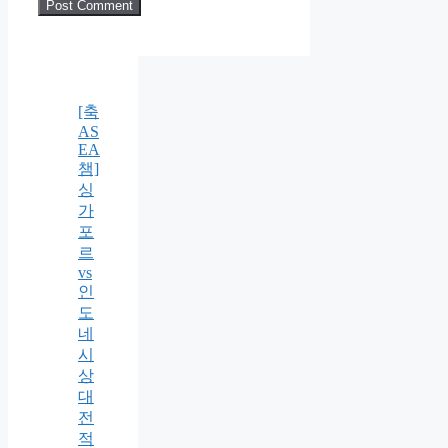
[축
AS
EA
챔]
싱
가
포
르
vs
인
도
네
시
상
대
전
적