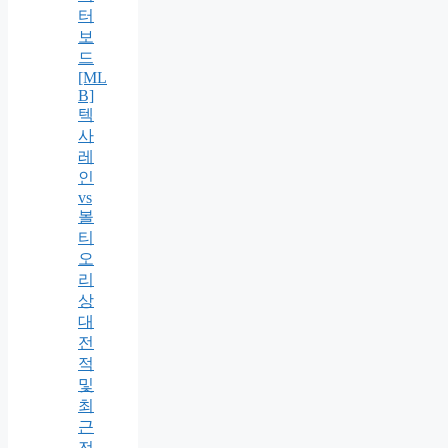
터
보
드
[ML
B]
텍
사
레
인
vs
볼
티
오
리
상
대
전
적
및
최
근
전