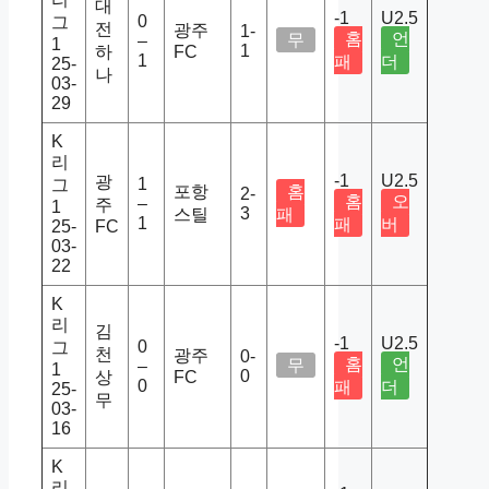
대
-1
U2.5
0
그
전
광주
1-
홈
언
무
–
1
1
하
FC
1
패
더
25-
나
03-
29
K
리
-1
U2.5
광
1
그
포항
홈
2-
홈
오
–
주
1
3
스틸
패
1
패
버
25-
FC
03-
22
K
리
김
-1
U2.5
0
그
천
광주
0-
홈
언
무
–
1
0
상
FC
0
패
더
25-
무
03-
16
K
리