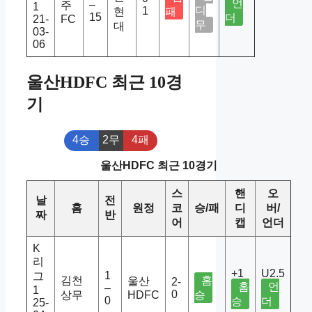
언
–
주
1
디
1
현
패
15
더
21-
FC
무
대
03-
06
울산HDFC 최근 10경
기
4승
2무
4패
울산HDFC 최근 10경기
스
핸
오
날
전
홈
원정
코
승/패
디
버/
짜
반
어
캡
언더
K
리
+1
U2.5
1
그
김천
홈
울산
2-
홈
언
–
1
0
상무
HDFC
승
0
승
더
25-