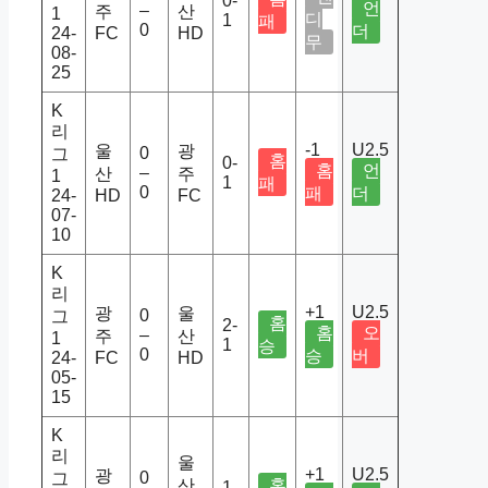
0-
언
–
주
산
1
디
1
패
0
더
24-
FC
HD
무
08-
25
K
리
-1
U2.5
울
광
0
그
홈
0-
홈
언
–
산
주
1
1
패
0
패
더
24-
HD
FC
07-
10
K
리
+1
U2.5
광
울
0
그
홈
2-
홈
오
–
주
산
1
1
승
0
승
버
24-
FC
HD
05-
15
K
리
울
+1
U2.5
광
0
그
산
홈
1-