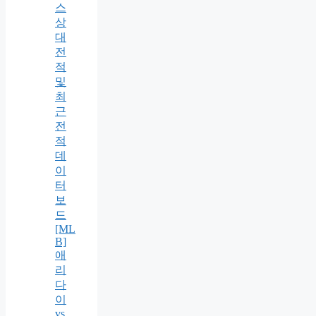
스
상
대
전
적
및
최
근
전
적
데
이
터
보
드
[ML
B]
애
리
다
이
vs