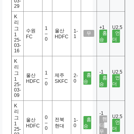
03-
29
K
리
+1
U2.5
1
그
수원
울산
1-
홈
언
무
–
1
1
FC
HDFC
0
승
더
25-
03-
16
K
리
-1
U2.5
1
그
홈
울산
제주
2-
홈
언
–
1
0
HDFC
SKFC
승
0
승
더
25-
03-
09
K
리
-1
U2.5
0
그
핸
전북
홈
울산
1-
언
–
1
디
0
HDFC
현대
승
0
더
25-
무