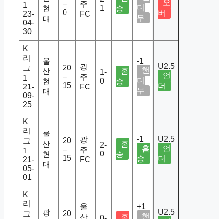
오
–
주
1
디
1
현
승
0
버
23-
FC
무
대
04-
30
K
리
울
-1
U2.5
광
20
그
핸
산
홈
1-
언
–
주
1
디
0
현
승
15
더
21-
FC
무
대
09-
25
K
리
울
-1
U2.5
광
20
그
산
홈
2-
홈
언
–
주
1
0
현
승
15
승
더
21-
FC
대
05-
01
K
리
울
+1
U2.5
광
20
그
핸
산
홈
0-