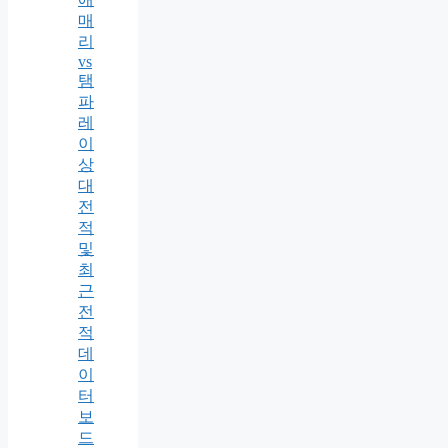
매
리
vs
탬
파
레
이
상
대
전
적
및
최
근
전
적
데
이
터
보
드