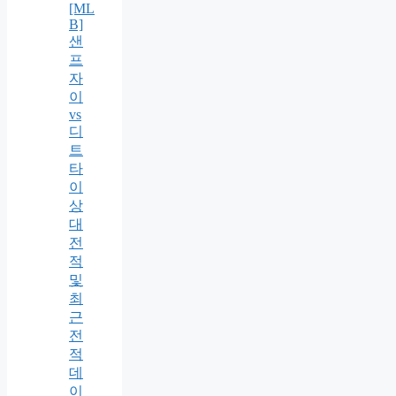
[ML
B]
샌
프
자
이
vs
디
트
타
이
상
대
전
적
및
최
근
전
적
데
이