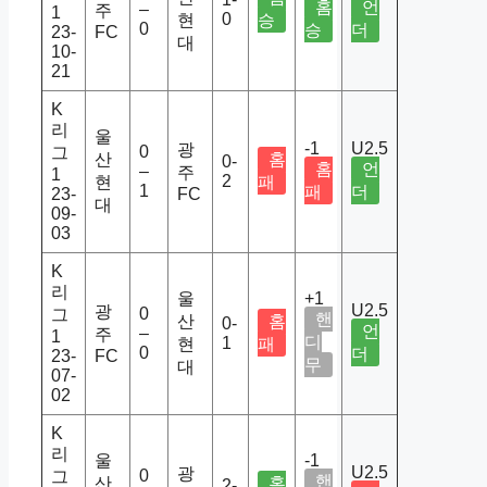
홈
언
–
주
1
0
현
승
0
승
더
23-
FC
대
10-
21
K
리
울
-1
U2.5
광
0
그
산
홈
0-
홈
언
–
주
1
2
현
패
1
패
더
23-
FC
대
09-
03
K
리
울
+1
U2.5
광
0
그
핸
산
홈
0-
언
–
주
1
디
1
현
패
0
더
23-
FC
무
대
07-
02
K
리
울
-1
U2.5
광
0
그
핸
산
홈
2-