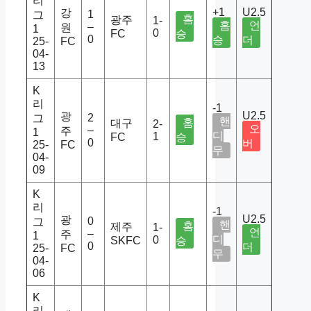
리
+1
U2.5
강
1
그
홈
광주
1-
홈
언
–
원
1
0
FC
승
0
승
더
25-
FC
04-
13
K
리
-1
U2.5
광
2
그
핸
홈
대구
2-
오
–
주
1
디
1
FC
승
0
버
25-
FC
무
04-
09
K
리
-1
U2.5
광
0
그
핸
홈
제주
1-
언
–
주
1
디
0
SKFC
승
0
더
25-
FC
무
04-
06
K
리