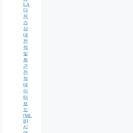
LA
다
저
스
상
대
전
적
및
최
근
전
적
데
이
터
보
드
[ML
B]
시
애