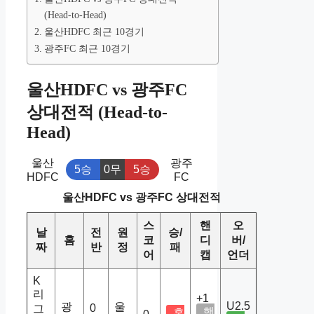
(Head-to-Head)
울산HDFC 최근 10경기
광주FC 최근 10경기
울산HDFC vs 광주FC
상대전적 (Head-to-
Head)
울산
광주
5승
0무
5승
HDFC
FC
울산HDFC vs 광주FC 상대전적
스
핸
오
날
전
원
승/
홈
코
디
버/
짜
반
정
패
어
캡
언더
K
리
+1
U2.5
광
울
0
그
핸
홈