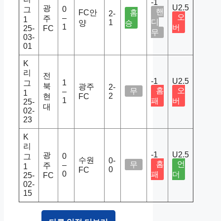
-1
U2.5
광
0
그
핸
FC안
홈
2-
오
–
주
1
디
1
양
승
1
버
25-
FC
무
03-
01
K
리
전
-1
U2.5
1
그
북
광주
2-
홈
오
무
–
1
2
현
FC
1
패
버
25-
대
02-
23
K
리
-1
U2.5
광
0
그
수원
0-
홈
언
무
–
주
1
0
FC
0
패
더
25-
FC
02-
15