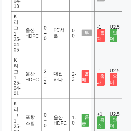
04-
13
K
리
-1
U2.5
0
그
FC서
울산
0-
홈
언
무
–
1
0
HDFC
울
0
패
더
25-
04-
05
K
리
-1
U2.5
2
그
대전
홈
울산
2-
홈
오
–
1
3
HDFC
하나
패
2
패
버
25-
04-
01
K
리
+1
U2.5
0
그
포항
홈
울산
1-
홈
언
–
1
0
스틸
HDFC
승
0
승
더
25-