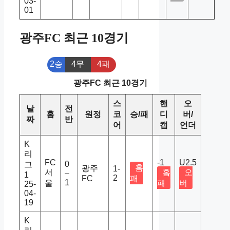
03-
01
광주FC 최근 10경기
2승
4무
4패
광주FC 최근 10경기
스
핸
오
날
전
홈
원정
코
승/패
디
버/
짜
반
어
캡
언더
K
리
FC
-1
U2.5
0
그
홈
광주
1-
서
홈
오
–
1
2
FC
패
1
울
패
버
25-
04-
19
K