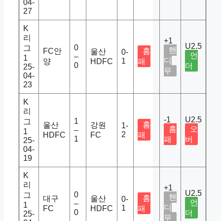
04-
27
K
리
+1
U2.5
0
그
핸
FC안
홈
울산
0-
언
–
1
디
1
양
HDFC
패
0
더
25-
무
04-
23
K
리
-1
U2.5
1
그
홈
울산
강원
1-
홈
오
–
1
2
HDFC
FC
패
1
패
버
25-
04-
19
K
리
+1
U2.5
0
그
핸
홈
대구
울산
0-
언
–
1
디
1
FC
HDFC
패
0
더
25-
무