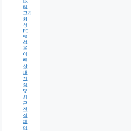
[K
리
그2]
화
성
FC
vs
서
울
이
랜
상
대
전
적
및
최
근
전
적
데
이