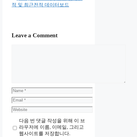
적 및 최근전적 데이터보드
Leave a Comment
Comment
Name
Email
Website
다음 번 댓글 작성을 위해 이 브
라우저에 이름, 이메일, 그리고
웹사이트를 저장합니다.