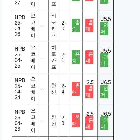
더
27
이
프
요
히
NPB
U5.5
코
로
홈
홈
25-
2-
언
–
04-
0
베
카
승
패
더
26
이
프
요
히
NPB
U5.5
코
로
홈
홈
25-
2-
언
–
04-
1
베
카
승
패
더
25
이
프
요
NPB
-2.5
U6.5
코
한
홈
25-
2-
홈
언
–
04-
4
베
신
패
패
더
24
이
요
NPB
-2.5
U6.5
코
한
홈
25-
2-
홈
언
–
04-
3
베
신
패
패
더
23
이