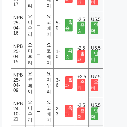
패
버
17
리
이
요
요
NPB
-2.5
U5.5
미
코
홈
25-
5-
홈
언
–
04-
0
우
베
승
승
더
16
리
이
요
요
NPB
-2.5
U6.5
미
코
홈
25-
1-
홈
언
–
04-
0
우
베
승
패
더
15
리
이
요
요
NPB
+2.5
U7.5
코
미
홈
25-
3-
홈
오
–
04-
6
베
우
패
패
버
09
이
리
요
요
NPB
-2.5
U5.5
미
코
홈
24-
2-
홈
언
–
10-
3
우
베
패
패
더
21
리
이