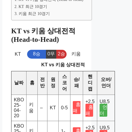
KT 최근 10경기
키움 최근 10경기
KT vs 키움 상대전적
(Head-to-Head)
8승
0무
2승
키움
KT
KT vs 키움 상대전적
스
핸
전
원
승/
오버/
날짜
홈
코
디
반
정
패
언더
어
캡
KBO
+2.5
U8.5
키
홈
25-
홈
언
–
KT
0-5
04-
움
패
패
더
20
KBO
+2.5
U9.5
키
홈
25-
1-