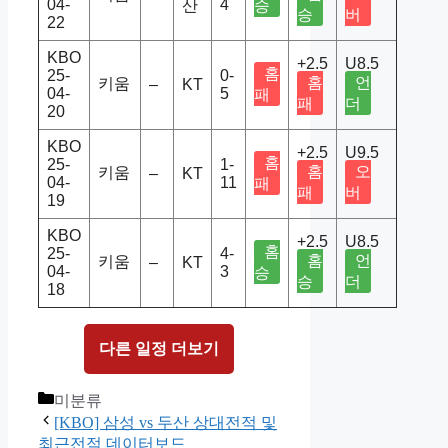
04-
4
산
승
승
버
22
KBO
+2.5
U8.5
홈
25-
0-
홈
언
키움
–
KT
04-
5
패
패
더
20
KBO
+2.5
U9.5
홈
25-
1-
홈
오
키움
–
KT
04-
11
패
패
버
19
KBO
+2.5
U8.5
홈
25-
4-
홈
언
키움
–
KT
04-
3
승
승
더
18
다른 일정 더보기
Categories
미분류
[KBO] 삼성 vs 두산 상대전적 및
최근전적 데이터보드