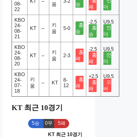
홈
언
KT
–
3-2
08-
움
승
패
더
22
KBO
-2.5
U9.5
키
홈
24-
홈
언
KT
–
5-0
08-
움
승
승
더
21
KBO
-2.5
U9.5
키
홈
24-
홈
언
KT
–
2-3
08-
움
패
패
더
20
KBO
+2.5
U9.5
키
홈
24-
8-
홈
오
–
KT
07-
12
움
패
패
버
18
KT 최근 10경기
5승
0무
5패
KT 최근 10경기