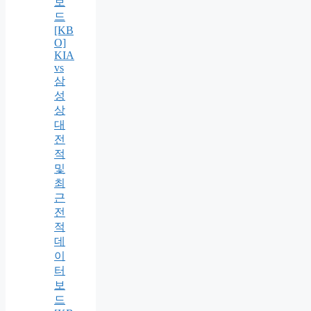
보
드
[KB
O]
KIA
vs
삼
성
상
대
전
적
및
최
근
전
적
데
이
터
보
드