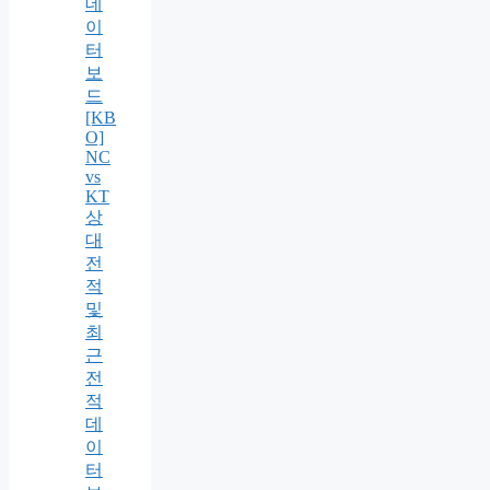
데
이
터
보
드
[KB
O]
NC
vs
KT
상
대
전
적
및
최
근
전
적
데
이
터