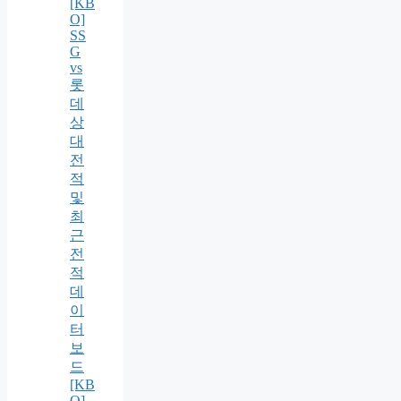
[KB
O]
SS
G
vs
롯
데
상
대
전
적
및
최
근
전
적
데
이
터
보
드
[KB
O]