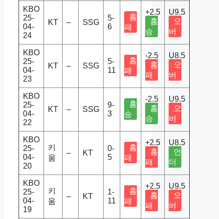
KBO
+2.5
U9.5
홈
25-
5-
홈
오
KT
–
SSG
04-
6
패
승
버
24
KBO
-2.5
U8.5
홈
25-
5-
홈
오
KT
–
SSG
04-
11
패
패
버
23
KBO
-2.5
U9.5
홈
25-
9-
홈
오
KT
–
SSG
04-
3
승
승
버
22
KBO
+2.5
U8.5
키
홈
25-
0-
홈
언
–
KT
04-
5
움
패
패
더
20
KBO
+2.5
U9.5
키
홈
25-
1-
홈
오
–
KT
04-
11
움
패
패
버
19