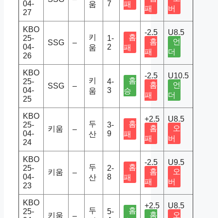
04-
7
움
패
패
버
27
KBO
-2.5
U8.5
키
홈
25-
1-
홈
언
SSG
–
04-
2
움
패
패
더
26
KBO
-2.5
U10.5
키
홈
25-
4-
홈
언
SSG
–
04-
3
움
승
패
더
25
KBO
+2.5
U8.5
두
홈
25-
3-
홈
오
키움
–
04-
9
산
패
패
버
24
KBO
-2.5
U9.5
두
홈
25-
2-
홈
오
키움
–
04-
8
산
패
패
버
23
KBO
+2.5
U8.5
두
홈
25-
5-
홈
오
키움
–