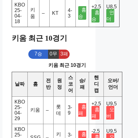
KBO
+2.5
U8.5
키
홈
25-
4-
홈
언
–
KT
04-
3
움
승
승
더
18
키움 최근 10경기
7승
0무
3패
키움 최근 10경기
스
핸
전
원
승/
오버/
날짜
홈
코
디
반
정
패
언더
어
캡
KBO
+2.5
U9.5
롯
홈
25-
3-
홈
오
키움
–
04-
9
데
패
패
버
29
KBO
-2.5
U9.5
키
홈
25-
3-
홈
오
SSG
–