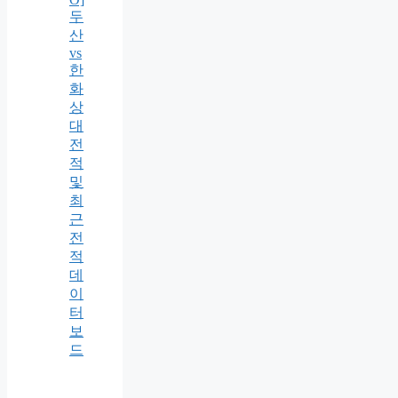
두
산
vs
한
화
상
대
전
적
및
최
근
전
적
데
이
터
보
드