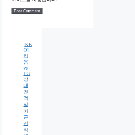
[KB
O]
키
움
vs
LG
상
대
전
적
및
최
근
전
적