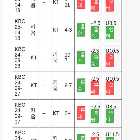
홈
오
–
KT
04-
11
움
패
패
버
19
KBO
+2.5
U8.5
키
홈
25-
홈
언
–
KT
4-3
04-
움
승
승
더
18
KBO
-2.5
U10.5
키
홈
24-
10-
홈
오
KT
–
09-
7
움
승
승
버
28
KBO
-2.5
U10.5
키
홈
24-
홈
오
KT
–
8-7
09-
움
승
패
버
27
KBO
+2.5
U8.5
키
홈
24-
홈
언
–
KT
2-4
09-
움
패
승
더
17
KBO
-2.5
U11.5
키
홈
24-