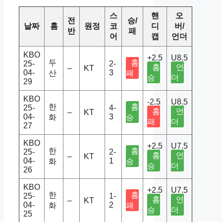
스
핸
오
전
승/
날짜
홈
원정
코
디
버/
반
패
어
캡
언더
KBO
+2.5
U8.5
두
홈
25-
2-
홈
언
–
KT
04-
3
산
패
승
더
29
KBO
-2.5
U8.5
한
홈
25-
4-
홈
언
–
KT
04-
3
화
승
패
더
27
KBO
+2.5
U7.5
한
홈
25-
2-
홈
언
–
KT
04-
1
화
승
승
더
26
KBO
+2.5
U7.5
한
홈
25-
1-
홈
언
–
KT
04-
2
화
패
승
더
25