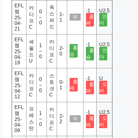
EFL
옥
카
-1
U2.5
챔
0
스
디
1-
홈
언
–
무
25-
1
퍼
프
0
패
더
04-
드
C
21
EFL
셰
카
-1
U2.5
챔
1
홈
필
디
2-
홈
언
–
25-
0
승
드
프
0
승
더
04-
U
C
19
EFL
카
스
-1
U
챔
0
홈
디
토
0-
홈
오
–
25-
1
패
프
크
0
패
버
04-
C
C
12
EFL
프
카
-1
U2.5
챔
1
레
디
2-
홈
오
–
무
25-
2
스
프
0
패
버
04-
턴
C
09