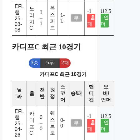
EFL
옥
노
-1
U2.5
챔
1
스
리
1-
홈
언
–
무
25-
1
퍼
치
1
패
더
03-
드
C
08
카디프C 최근 10경기
3승
5무
2패
카디프C 최근 10경기
스
핸
오
날
전
원
홈
코
승/패
디
버/
짜
반
정
어
캡
언더
EFL
웨
카
-1
U2.5
챔
0
스
디
0-
홈
언
–
무
25-
0
브
프
0
패
더
04-
로
C
26