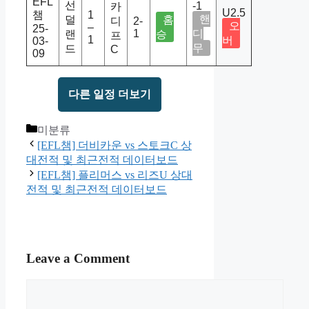
EFL
선
-1
카
U2.5
챔
1
핸
덜
홈
디
2-
오
–
25-
1
디
랜
승
프
1
버
03-
무
드
C
09
다른 일정 더보기
Categories
미분류
[EFL챔] 더비카운 vs 스토크C 상
대전적 및 최근전적 데이터보드
[EFL챔] 플리머스 vs 리즈U 상대
전적 및 최근전적 데이터보드
Leave a Comment
Comment