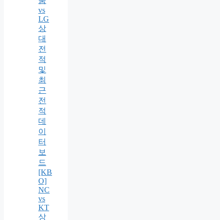
움
vs
LG
상
대
전
적
및
최
근
전
적
데
이
터
보
드
[KB
O]
NC
vs
KT
상