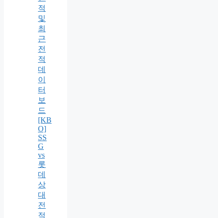
적
및
최
근
전
적
데
이
터
보
드
[KB
O]
SS
G
vs
롯
데
상
대
전
적