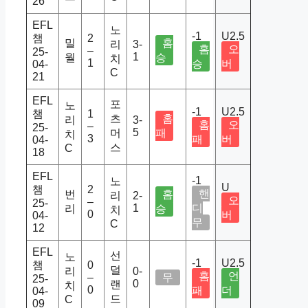
26
EFL
노
-1
U2.5
챔
2
밀
홈
리
3-
홈
오
–
25-
1
월
승
치
1
승
버
04-
C
21
EFL
포
노
-1
U2.5
챔
1
츠
홈
리
3-
홈
오
–
25-
5
머
패
치
3
패
버
04-
스
C
18
EFL
-1
노
U
챔
2
핸
번
홈
리
2-
오
–
25-
1
디
리
승
치
0
버
04-
무
C
12
EFL
선
노
-1
U2.5
챔
0
덜
리
0-
홈
언
–
무
25-
0
랜
치
0
패
더
04-
드
C
09