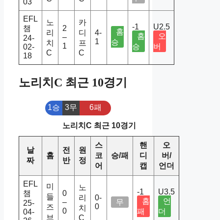
03
EFL
노
카
-1
U2.5
챔
2
홈
리
디
4-
홈
오
–
24-
1
승
치
프
1
승
버
02-
C
C
18
노리치C 최근 10경기
1승
3무
6패
노리치C 최근 10경기
스
핸
오
날
전
원
홈
코
승/패
디
버/
짜
반
정
어
캡
언더
EFL
미
노
-1
U3.5
챔
0
들
리
0-
홈
언
–
무
25-
0
즈
치
0
패
더
04-
브
C