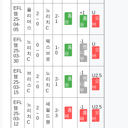
EFL
플
노
+1
U
챔
2
리
홈
리
2-
홈
오
–
25-
1
머
승
치
0
승
버
04-
스
C
05
EFL
웨
-1
노
U
챔
0
핸
스
홈
리
1-
오
–
25-
0
디
브
승
치
0
버
03-
무
로
C
30
EFL
-1
브
노
U2.5
챔
2
핸
홈
리
리
2-
오
–
25-
1
디
승
스
치
0
버
03-
무
C
C
15
EFL
셰
노
-1
U2.5
챔
2
필
홈
리
2-
홈
오
–
25-
3
드
패
치
0
패
버
03-
웬
C
12