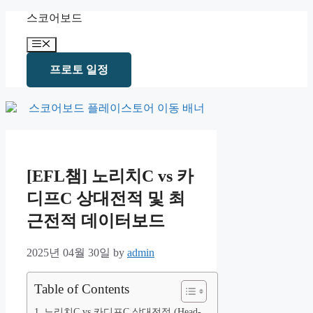
Skip
스코어보드
to
content
Menu
프로토 일정
[EFL챔] 노리치C vs 카
디프C 상대전적 및 최
근전적 데이터보드
2025년 04월 30일
by
admin
Table of Contents
노리치C vs 카디프C 상대전적 (Head-