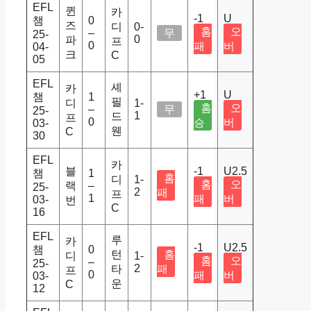
EFL
퀸
카
-1
U
챔
0
즈
디
0-
홈
오
–
무
25-
0
파
프
0
패
버
04-
크
C
05
EFL
셰
카
+1
U
챔
1
필
디
1-
홈
오
–
무
25-
1
드
프
0
승
버
03-
웬
C
30
EFL
카
블
-1
U2.5
챔
1
홈
디
1-
홈
오
랙
–
25-
2
패
프
1
패
버
03-
번
C
16
EFL
루
카
-1
U2.5
챔
0
턴
홈
디
1-
홈
오
–
25-
2
타
패
프
0
패
버
03-
운
C
12