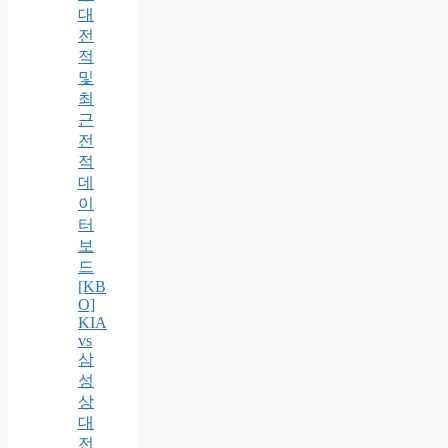
대
전
적
및
최
근
전
적
데
이
터
보
드
[KB
O]
KIA
vs
삼
성
상
대
전