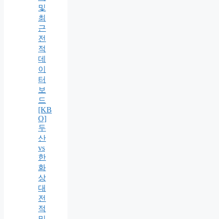
및
최
근
전
적
데
이
터
보
드
[KB
O]
두
산
vs
한
화
상
대
전
적
및