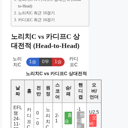
to-Head)
노리치C 최근 10경기
카디프C 최근 10경기
노리치C vs 카디프C 상
대전적 (Head-to-Head)
노리
카디
1승
0무
1승
치C
프C
노리치C vs 카디프C 상대전적
스
핸
오
날
전
원
승/
홈
코
디
버/
짜
반
정
패
어
캡
언더
EFL
-1
카
노
U2.5
챔
0
핸
홈
디
리
2-
오
–
24-
1
디
승
프
치
0
버
11-
무
C
C