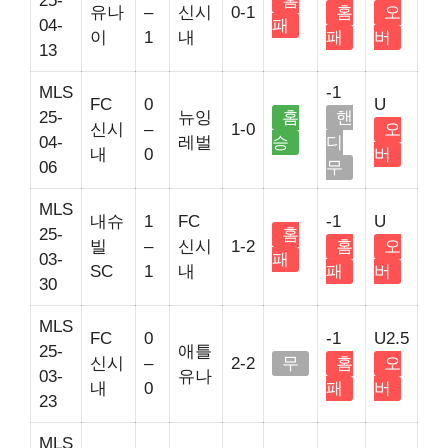
25-
홈
유나
–
신시
0-1
홈
오
04-
패
이
1
내
패
버
13
MLS
-1
FC
0
U
25-
뉴잉
홈
핸
신시
–
1-0
오
04-
레벌
승
디
내
0
버
06
무
MLS
내슈
1
FC
-1
U
25-
홈
빌
–
신시
1-2
홈
오
03-
패
SC
1
내
패
버
30
MLS
FC
0
-1
U2.5
25-
애틀
신시
–
2-2
무
홈
오
03-
유나
내
0
패
버
23
MLS