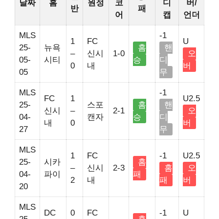
날짜
홈
원정
코
디
버/
반
패
어
캡
언더
MLS
-1
1
FC
U
25-
뉴욕
홈
핸
–
신시
1-0
오
05-
시티
승
디
0
내
버
05
무
MLS
-1
FC
1
U2.5
25-
스포
홈
핸
신시
–
2-1
오
04-
캔자
승
디
내
0
버
27
무
MLS
1
FC
-1
U2.5
25-
시카
홈
–
신시
2-3
홈
오
04-
파이
패
2
내
패
버
20
MLS
DC
0
FC
-1
U