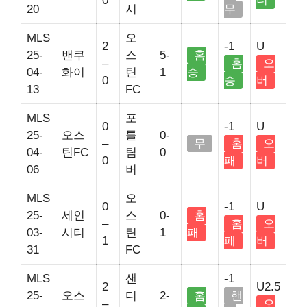
0
더
20
시
무
MLS
오
2
-1
U
25-
밴쿠
스
5-
홈
–
홈
오
04-
화이
틴
1
승
0
승
버
13
FC
MLS
포
0
-1
U
25-
오스
틀
0-
–
무
홈
오
04-
틴FC
팀
0
0
패
버
06
버
MLS
오
0
-1
U
25-
세인
스
0-
홈
–
홈
오
03-
시티
틴
1
패
1
패
버
31
FC
MLS
샌
-1
2
U2.5
25-
오스
디
2-
홈
핸
–
오