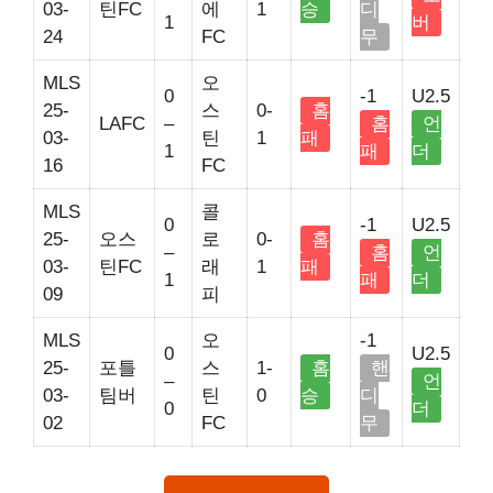
03-
틴FC
에
1
승
디
1
버
24
FC
무
MLS
오
0
-1
U2.5
25-
스
0-
홈
LAFC
–
홈
언
03-
틴
1
패
1
패
더
16
FC
MLS
콜
0
-1
U2.5
25-
오스
로
0-
홈
–
홈
언
03-
틴FC
래
1
패
1
패
더
09
피
MLS
오
-1
0
U2.5
25-
포틀
스
1-
홈
핸
–
언
03-
팀버
틴
0
승
디
0
더
02
FC
무