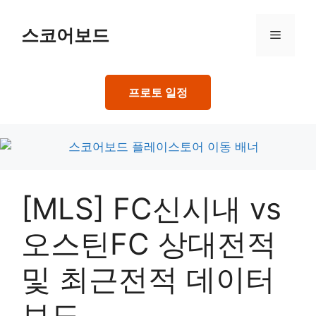
Skip
to
스코어보드
Menu
content
프로토 일정
[MLS] FC신시내 vs
오스틴FC 상대전적
및 최근전적 데이터
보드