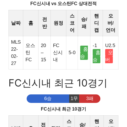
FC신시내 vs 오스틴FC 상대전적
스
핸
오
전
승/
날짜
홈
원정
코
디
버/
반
패
어
캡
언더
MLS
오스
20
FC
-1
U2.5
22-
홈
틴
–
신시
5-0
홈
오
02-
승
FC
15
내
승
버
27
FC신시내 최근 10경기
6승
1무
3패
FC신시내 최근 10경기
스
핸
오
전
승/