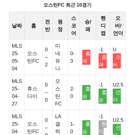
오스틴FC 최근 10경기
스
핸
오
전
원
승/
날짜
홈
코
디
버/
반
정
패
어
캡
언더
MLS
미
0
-1
U
25-
오스
네
0-
홈
–
홈
오
05-
틴FC
유
3
패
2
패
버
04
나
MLS
오
0
-1
U2.5
25-
휴스
스
2-
홈
–
홈
언
04-
다이
틴
0
승
0
승
더
27
FC
MLS
LA
-1
0
U2.5
25-
오스
갤
1-
홈
핸
–
언
04-
틴FC
럭
0
승
디