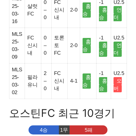
0
FC
-1
U2.5
25-
샬럿
홈
–
신시
2-0
홈
언
03-
FC
승
0
내
승
더
16
MLS
FC
0
토론
-1
U2.5
25-
홈
신시
–
토
2-0
홈
언
03-
승
내
0
FC
승
더
09
MLS
2
FC
-1
U2.5
25-
필라
홈
–
신시
4-1
홈
오
03-
유니
승
0
내
승
버
02
오스틴FC 최근 10경기
4승
1무
5패