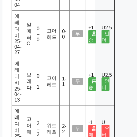
04
에
레
알
+1
U2.5
0
디
고어
메
0-
홈
언
무
–
비
0
헤드
러
0
승
더
25-
C
04-
27
에
레
브
+1
U2.5
0
디
고어
1-
홈
언
레
무
–
비
1
헤드
1
승
더
다
25-
04-
13
에
레
고
-1
U
2
디
어
위트
2-
홈
오
무
–
비
2
헤
레흐
2
패
버
25-