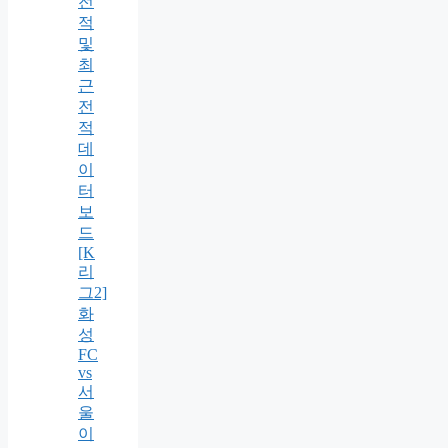
전
적
및
최
근
전
적
데
이
터
보
드
[K
리
그2]
화
성
FC
vs
서
울
이