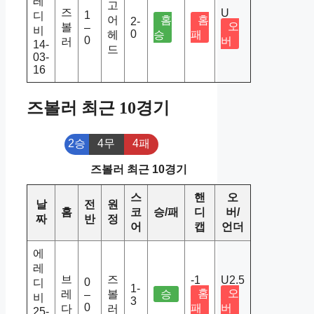
레
고
즈
U
1
디
어
홈
홈
2-
오
볼
–
비
0
헤
승
패
0
버
러
14-
드
03-
16
즈볼러 최근 10경기
2승
4무
4패
즈볼러 최근 10경기
스
핸
오
날
전
원
홈
코
승/패
디
버/
짜
반
정
어
캡
언더
에
레
브
즈
-1
U2.5
0
디
1-
홈
오
레
볼
승
–
비
3
0
패
버
다
러
25-