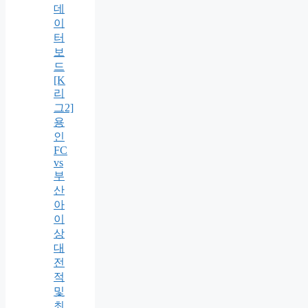
데
이
터
보
드
[K
리
그2]
용
인
FC
vs
부
산
아
이
상
대
전
적
및
최