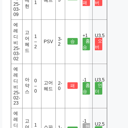
메
헤드
1
패
버
25-
헌
03-
09
에
레
고
+1
U3.5
1
디
어
3-
홈
오
승
–
PSV
비
2
헤
2
승
버
25-
드
03-
02
에
레
아
-1
U3.5
0
디
고어
2-
홈
언
약
패
–
비
0
헤드
0
승
더
스
25-
02-
23
에
레
고
-1
U2.5
1
디
핸
어
스파
1-