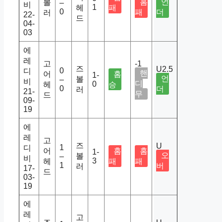
홈
언
볼
–
비
1
헤
패
0
패
더
러
22-
드
04-
03
에
레
고
-1
즈
U2.5
0
디
핸
어
홈
1-
언
볼
–
비
디
0
헤
승
0
더
러
21-
무
드
09-
19
에
레
고
즈
U
1
디
어
홈
홈
1-
오
볼
–
비
3
헤
패
패
1
버
러
17-
드
03-
19
에
레
고