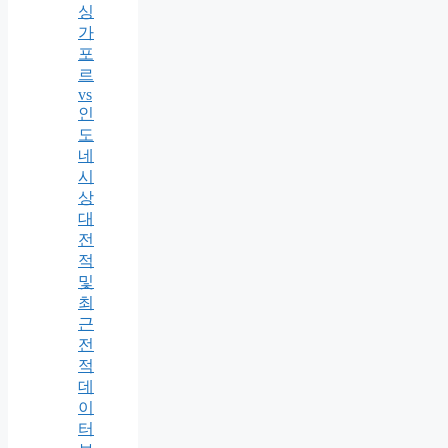
싱
가
포
르
vs
인
도
네
시
상
대
전
적
및
최
근
전
적
데
이
터