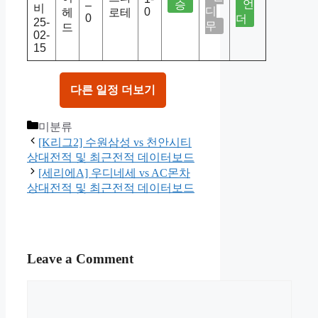
언
승
–
비
디
0
헤
로테
0
더
25-
무
드
02-
15
다른 일정 더보기
Categories
미분류
[K리그2] 수원삼성 vs 천안시티
상대전적 및 최근전적 데이터보드
[세리에A] 우디네세 vs AC몬차
상대전적 및 최근전적 데이터보드
Leave a Comment
Comment