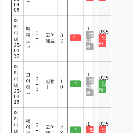
드
04-
06
에
레
페
-1
U3.5
1
디
핸
예
고어
3-
오
패
–
비
디
2
노
헤드
1
버
25-
무
르
03-
30
에
레
고
-1
U2.5
0
디
핸
어
빌럼
1-
언
승
–
비
디
0
헤
II
0
더
25-
무
드
03-
16
에
레
네
-1
U2.5
0
디
이
고어
2-
홈
오
승
–
비
3