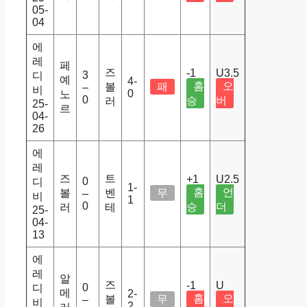
05-
04
에
레
페
즈
-1
U3.5
3
디
예
4-
홈
오
볼
패
–
비
0
노
0
승
버
러
25-
르
04-
26
에
레
즈
트
+1
U2.5
0
디
1-
홈
언
볼
벤
무
–
비
1
0
승
더
러
테
25-
04-
13
에
레
알
즈
-1
U
0
디
메
2-
홈
오
볼
무
–
비
2