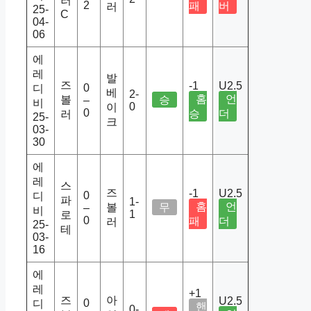
러
2
패
버
러
25-
C
04-
06
에
레
발
즈
-1
U2.5
0
디
베
2-
홈
언
볼
승
–
비
0
이
0
승
더
러
25-
크
03-
30
에
레
스
즈
-1
U2.5
0
디
파
1-
홈
언
볼
무
–
비
1
로
0
패
더
러
25-
테
03-
16
에
레
+1
즈
아
U2.5
0
디
핸
0-