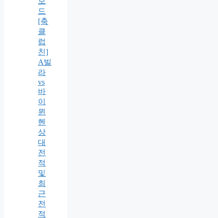
보
드
[축
클
럽
친]
A빌
라
vs
바
이
뮌
헨
상
대
전
적
및
최
근
전
적