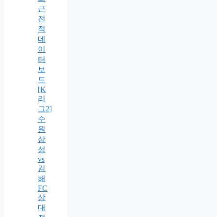
근
전
적
데
이
터
보
드
[K
리
그2]
수
원
삼
성
vs
김
해
FC
상
대