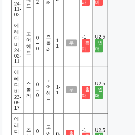
2
패
버
러
24-
드
11-
03
에
레
고
즈
-1
U2.5
0
디
어
1-
홈
언
볼
무
–
비
1
헤
0
패
더
러
24-
드
02-
11
에
레
고
즈
-1
U2.5
0
디
어
1-
홈
언
볼
무
–
비
1
헤
0
패
더
러
23-
드
09-
17
에
레
고
즈
-1
U2.5
0
디
어
홈
0-