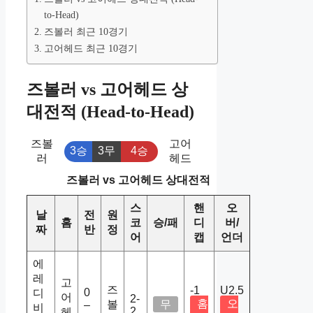
to-Head)
즈볼러 최근 10경기
고어헤드 최근 10경기
즈볼러 vs 고어헤드 상
대전적 (Head-to-Head)
즈볼
고어
3승
3무
4승
러
헤드
즈볼러 vs 고어헤드 상대전적
스
핸
오
날
전
원
홈
코
승/패
디
버/
짜
반
정
어
캡
언더
에
레
고
즈
-1
U2.5
0
디
어
2-
홈
오
볼
무
–
비
2
헤