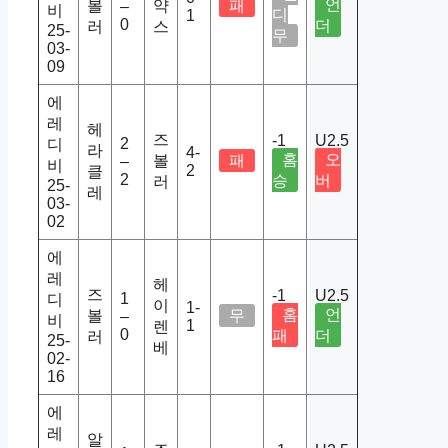
언
볼
약
패
–
비
디
1
0
더
러
스
25-
무
03-
09
에
레
헤
즈
-1
U2.5
2
디
라
4-
홈
오
볼
패
–
비
2
클
2
승
버
러
25-
레
03-
02
에
레
헤
즈
-1
U2.5
1
디
이
1-
홈
언
볼
무
–
비
1
렌
0
패
더
러
25-
베
02-
16
에
레
알