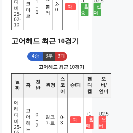
즈
-1
U2.5
1
디
크
2-
홈
언
볼
패
–
비
0
마
0
승
더
러
25-
르
02-
10
고어헤드 최근 10경기
4승
3무
3패
고어헤드 최근 10경기
스
핸
오
날
전
홈
원정
코
승/패
디
버/
짜
반
어
캡
언더
에
레
고
+1
U2.5
0
디
어
알크
0-
홈
오
패
–
비
3
헤
마르
2
패
버
25-
드
05-