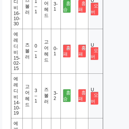
즈
U
1
디
어
홈
홈
3-
오
볼
–
비
1
헤
승
패
1
버
러
16-
드
10-
30
에
레
고
즈
U
0
디
어
홈
홈
0-
오
볼
–
비
1
헤
패
패
1
버
러
15-
드
02-
15
에
레
고
즈
U
3
디
어
홈
홈
3-
오
볼
–
비
2
헤
승
패
1
버
러
14-
드
10-
19
에