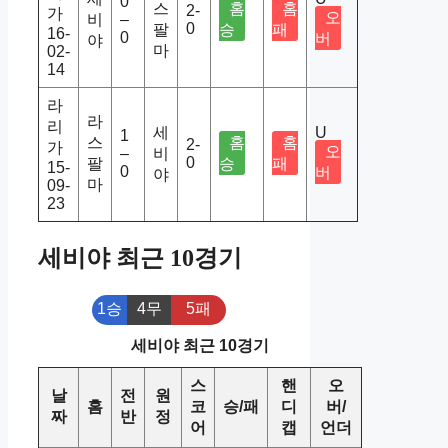
0
스
홈
홈
2-
가
오
비
–
0
팔
승
패
16-
0
버
야
마
02-
14
라
라
리
세
U
1
스
홈
홈
2-
가
오
–
비
0
팔
승
패
15-
0
버
야
마
09-
23
세비야 최근 10경기
1승
4무
5패
세비야 최근 10경기
스
핸
오
날
전
원
홈
코
승/패
디
버/
짜
반
정
어
캡
언더