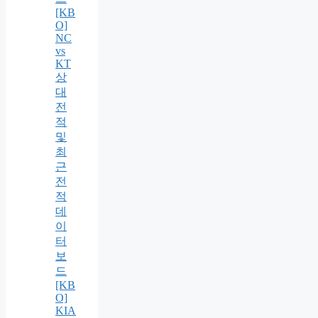
[KB
O]
NC
vs
KT
상
대
전
적
및
최
근
전
적
데
이
터
보
드
[KB
O]
KIA