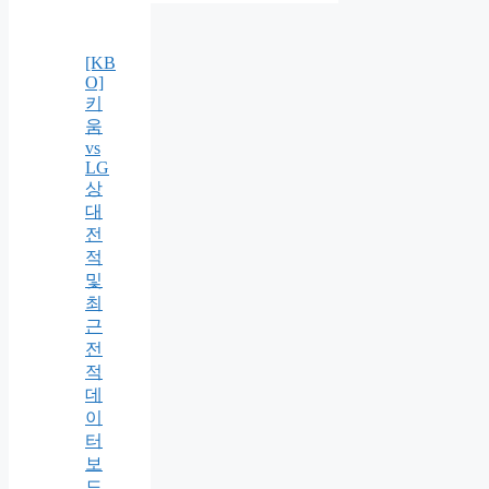
[KB
O]
키
움
vs
LG
상
대
전
적
및
최
근
전
적
데
이
터
보
드