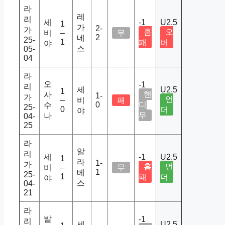
라
레
리
세
-1
U2.5
1
가
2-
가
홈
오
비
–
무
2
네
25-
1
패
버
야
스
05-
04
라
오
-1
리
세
U2.5
1
핸
사
1-
가
언
–
비
패
0
디
수
25-
0
더
야
무
나
04-
25
라
알
리
세
-1
U2.5
1
라
1-
가
홈
언
비
–
무
1
베
25-
1
패
더
야
스
04-
21
라
발
-1
리
세
U2.5