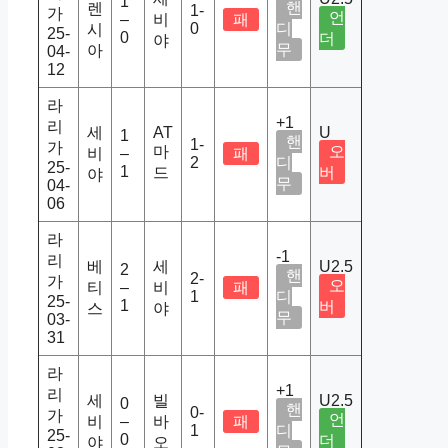
1
핸
렌
1-
가
언
–
비
패
0
디
시
25-
0
더
야
무
아
04-
12
라
+1
리
세
AT
U
1
핸
1-
가
마
오
비
–
패
2
디
25-
1
드
버
야
무
04-
06
라
-1
리
베
세
U2.5
2
핸
2-
가
오
티
–
비
패
1
디
25-
1
버
스
야
무
03-
31
라
+1
리
세
빌
U2.5
0
핸
0-
가
언
비
–
바
패
1
디
25-
0
더
야
오