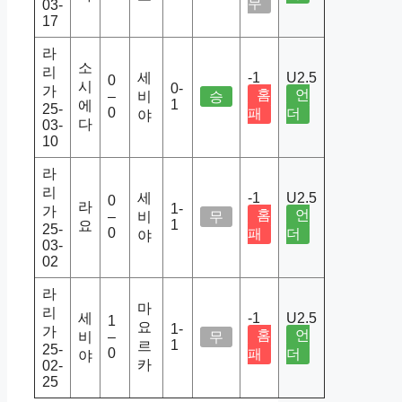
무
03-
17
라
소
리
세
-1
U2.5
0
시
0-
가
홈
언
–
비
승
1
에
25-
0
패
더
야
다
03-
10
라
리
세
-1
U2.5
0
라
1-
가
홈
언
–
비
무
1
요
25-
0
패
더
야
03-
02
라
마
리
세
-1
U2.5
1
요
1-
가
홈
언
비
–
무
1
르
25-
0
패
더
야
카
02-
25