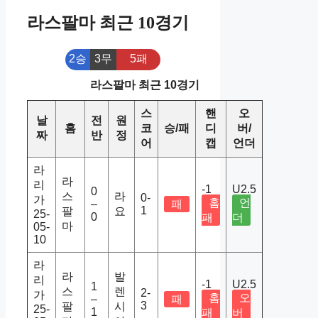
라스팔마 최근 10경기
2승
3무
5패
라스팔마 최근 10경기
스
핸
오
날
전
원
홈
코
승/패
디
버/
짜
반
정
어
캡
언더
라
라
리
-1
U2.5
0
스
라
0-
가
홈
언
–
패
1
팔
요
25-
0
패
더
마
05-
10
라
라
발
리
-1
U2.5
1
스
렌
2-
가
홈
오
–
패
3
팔
시
25-
1
패
버