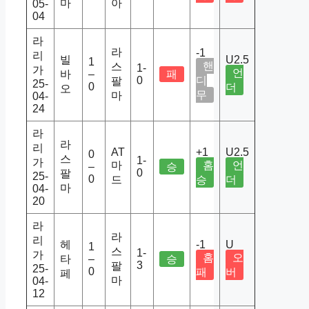
마
아
05-
04
라
라
-1
리
빌
U2.5
1
핸
스
1-
가
언
바
–
패
0
디
팔
25-
0
더
오
무
마
04-
24
라
라
리
AT
+1
U2.5
0
스
1-
가
마
홈
언
–
승
0
팔
25-
0
드
승
더
마
04-
20
라
라
리
헤
-1
U
1
스
1-
가
홈
오
타
–
승
3
팔
25-
0
패
버
페
마
04-
12