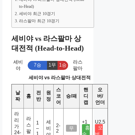
to-Head)
세비야 최근 10경기
라스팔마 최근 10경기
세비야 vs 라스팔마 상
대전적 (Head-to-Head)
세비
라스
7승
1무
1승
야
팔마
세비야 vs 라스팔마 상대전적
스
핸
오
날
전
원
홈
코
승/패
디
버/
짜
반
정
어
캡
언더
라
라
리
세
+1
U2.5
1
스
2-
가
홈
오
–
비
무
2
팔
24-
1
승
버
야