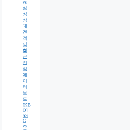
vs
삼
성
상
대
전
적
및
최
근
전
적
데
이
터
보
드
[KB
O]
SS
G
vs