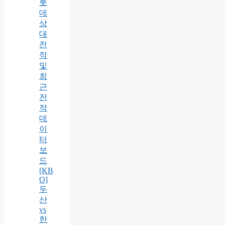
롯
데
상
대
전
적
및
최
근
전
적
데
이
터
보
드
[KB
O]
두
산
vs
한