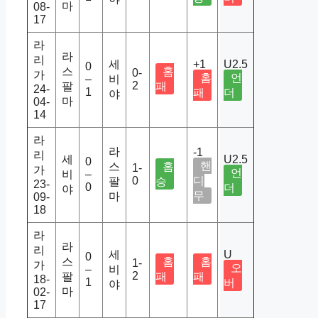
마
08-
17
라
라
리
세
+1
U2.5
0
스
홈
0-
가
홈
언
–
비
2
팔
패
24-
1
패
더
야
마
04-
14
라
라
-1
리
세
U2.5
0
핸
스
홈
1-
가
언
비
–
0
디
팔
승
23-
0
더
야
무
마
09-
18
라
라
리
세
U
0
스
홈
홈
1-
가
오
–
비
2
팔
패
패
18-
1
버
야
마
02-
17