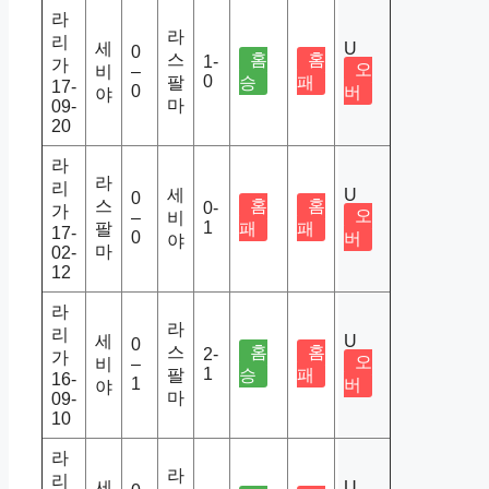
라
라
리
세
U
0
스
홈
홈
1-
가
오
비
–
0
팔
승
패
17-
0
버
야
마
09-
20
라
라
리
세
U
0
스
홈
홈
0-
가
오
–
비
1
팔
패
패
17-
0
버
야
마
02-
12
라
라
리
세
U
0
스
홈
홈
2-
가
오
비
–
1
팔
승
패
16-
1
버
야
마
09-
10
라
라
리
세
U