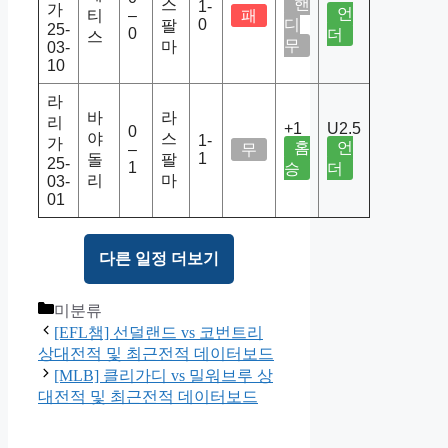
핸
스
1-
가
언
티
–
패
0
디
팔
25-
0
더
스
무
마
03-
10
라
바
라
리
+1
U2.5
0
야
스
1-
가
홈
언
–
무
1
돌
팔
25-
1
승
더
리
마
03-
01
다른 일정 더보기
Categories
미분류
[EFL챔] 선덜랜드 vs 코번트리
상대전적 및 최근전적 데이터보드
[MLB] 클리가디 vs 밀워브루 상
대전적 및 최근전적 데이터보드