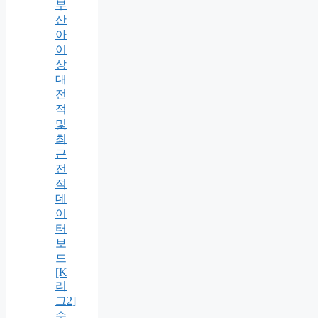
부
산
아
이
상
대
전
적
및
최
근
전
적
데
이
터
보
드
[K
리
그2]
수