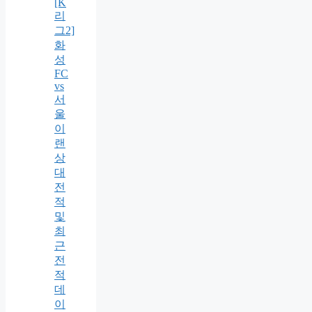
[K
리
그2]
화
성
FC
vs
서
울
이
랜
상
대
전
적
및
최
근
전
적
데
이