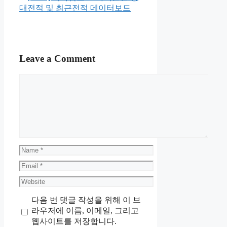
대전적 및 최근전적 데이터보드
Leave a Comment
Comment
Name
Email
Website
다음 번 댓글 작성을 위해 이 브
라우저에 이름, 이메일, 그리고
웹사이트를 저장합니다.