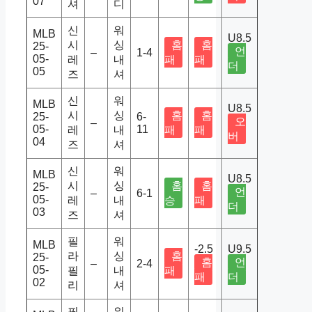
07
셔
디
신
워
MLB
U8.5
시
싱
홈
홈
25-
언
–
1-4
05-
레
내
패
패
더
05
즈
셔
신
워
MLB
U8.5
시
싱
홈
홈
25-
6-
오
–
05-
11
레
내
패
패
버
04
즈
셔
신
워
MLB
U8.5
시
싱
홈
홈
25-
언
–
6-1
05-
레
내
승
패
더
03
즈
셔
필
워
MLB
-2.5
U9.5
라
싱
홈
25-
홈
언
–
2-4
05-
필
내
패
패
더
02
리
셔
필
워