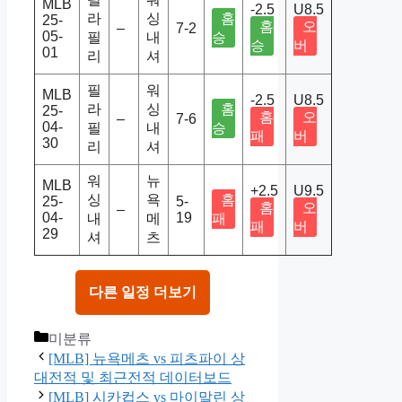
MLB
-2.5
U8.5
라
싱
홈
25-
홈
오
–
7-2
05-
필
내
승
승
버
01
리
셔
필
워
MLB
-2.5
U8.5
라
싱
홈
25-
홈
오
–
7-6
04-
필
내
승
패
버
30
리
셔
워
뉴
MLB
+2.5
U9.5
싱
욕
홈
25-
5-
홈
오
–
04-
19
내
메
패
패
버
29
셔
츠
다른 일정 더보기
Categories
미분류
[MLB] 뉴욕메츠 vs 피츠파이 상
대전적 및 최근전적 데이터보드
[MLB] 시카컵스 vs 마이말린 상