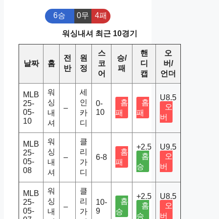
6승
0무
4패
워싱내셔 최근 10경기
스
핸
오
전
원
승/
날짜
홈
코
디
버/
반
정
패
어
캡
언더
워
세
MLB
U8.5
싱
인
홈
홈
25-
0-
오
–
05-
10
내
카
패
패
버
10
셔
디
워
클
MLB
+2.5
U9.5
싱
리
홈
25-
홈
오
–
6-8
05-
내
가
패
승
버
08
셔
디
워
클
MLB
+2.5
U8.5
싱
리
홈
25-
10-
홈
오
–
05-
9
내
가
승
승
버