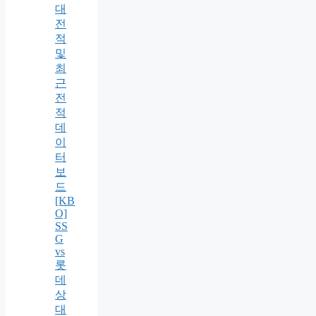
대
전
적
및
최
근
전
적
데
이
터
보
드
[KB
O]
SS
G
vs
롯
데
상
대