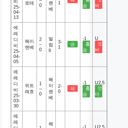
–
비
1
로테
렌
0
승
버
25-
베
04-
13
에
레
-1
U
빌
2
디
헤이
3-
홈
오
승
–
럼
비
1
렌베
0
승
버
II
25-
04-
05
에
레
헤
-1
U2.5
1
디
위트
이
2-
홈
언
패
–
비
0
레흐
렌
0
승
더
25-
베
03-
30
에
레
헤
-1
U2.5
1