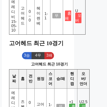
에
레
고
헤
U
0
디
어
이
홈
1-
오
무
–
비
1
헤
렌
패
0
버
15-
드
베
05-
10
고어헤드 최근 10경기
3승
4무
3패
고어헤드 최근 10경기
스
핸
오
날
전
홈
원정
코
승/패
디
버/
짜
반
어
캡
언더
에
레
즈
+1
U2.5
0
디
고어
1-
홈
언
볼
무
–