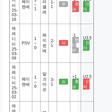
디
헤이
라
1-
홈
언
무
–
비
1
렌베
클
1
패
더
25-
레
03-
16
에
레
헤
-1
U3.5
1
디
핸
이
2-
언
패
PSV
–
비
디
1
렌
0
더
25-
무
베
03-
09
에
레
알
+1
U2.5
1
디
헤이
크
3-
홈
오
승
–
비
1
렌베
마
0
승
버
25-
르
03-
02
에
레