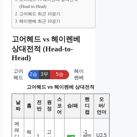
(Head-to-Head)
고어헤드 최근 10경기
헤이렌베 최근 10경기
고어헤드 vs 헤이렌베
상대전적 (Head-to-
Head)
고어
헤이
2승
3무
5승
헤드
렌베
고어헤드 vs 헤이렌베 상대전적
스
핸
오
날
전
원
홈
코
승/패
디
버/
짜
반
정
어
캡
언더
에
레
헤
고
-1
U2.5
1
디