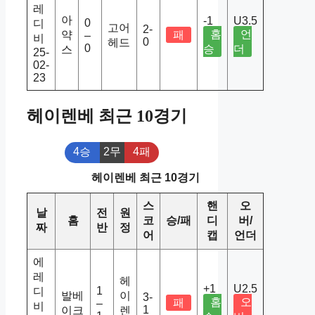
레
아
-1
U3.5
0
디
고어
2-
홈
언
약
패
–
비
0
헤드
0
승
더
스
25-
02-
23
헤이렌베 최근 10경기
4승
2무
4패
헤이렌베 최근 10경기
스
핸
오
날
전
원
홈
코
승/패
디
버/
짜
반
정
어
캡
언더
에
레
헤
+1
U2.5
1
디
발베
이
3-
홈
오
패
–
비
1
이크
렌