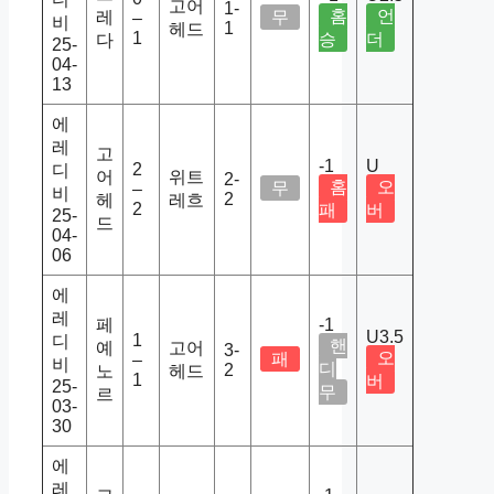
고어
1-
홈
언
레
무
–
비
1
헤드
1
승
더
다
25-
04-
13
에
레
고
-1
U
2
디
어
위트
2-
홈
오
무
–
비
2
헤
레흐
2
패
버
25-
드
04-
06
에
레
페
-1
U3.5
1
디
핸
예
고어
3-
오
패
–
비
디
2
노
헤드
1
버
25-
무
르
03-
30
에
레