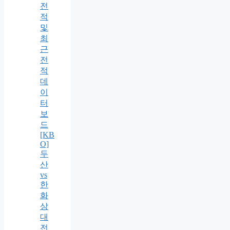
전
적
및
최
근
전
적
데
이
터
보
드
[KB
O]
두
산
vs
한
화
상
대
전