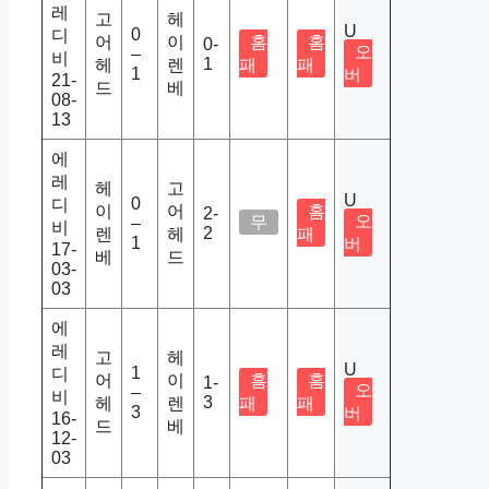
레
고
헤
U
0
디
어
이
홈
홈
0-
오
–
비
1
헤
렌
패
패
1
버
21-
드
베
08-
13
에
레
헤
고
U
0
디
이
어
홈
2-
오
무
–
비
2
렌
헤
패
1
버
17-
베
드
03-
03
에
레
고
헤
U
1
디
어
이
홈
홈
1-
오
–
비
3
헤
렌
패
패
3
버
16-
드
베
12-
03