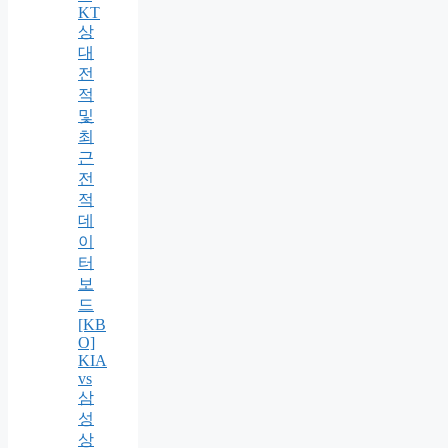
KT
상
대
전
적
및
최
근
전
적
데
이
터
보
드
[KB
O]
KIA
vs
삼
성
상