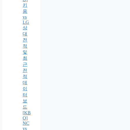
키
움
vs
LG
상
대
전
적
및
최
근
전
적
데
이
터
보
드
[KB
O]
NC
vs