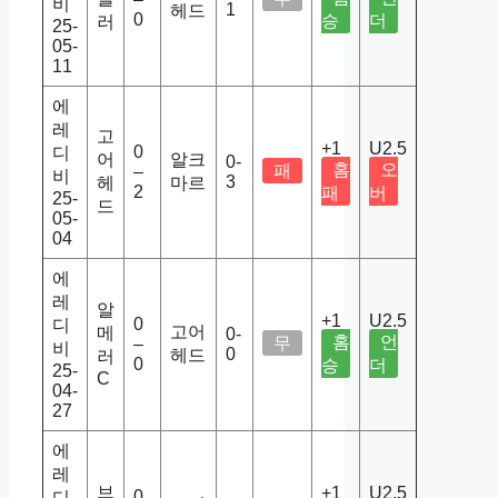
비
1
헤드
0
승
더
러
25-
05-
11
에
레
고
+1
U2.5
0
디
어
알크
0-
홈
오
패
–
비
3
헤
마르
2
패
버
25-
드
05-
04
에
레
알
+1
U2.5
0
디
고어
메
0-
홈
언
무
–
비
0
헤드
러
0
승
더
25-
C
04-
27
에
레
브
+1
U2.5
0
디