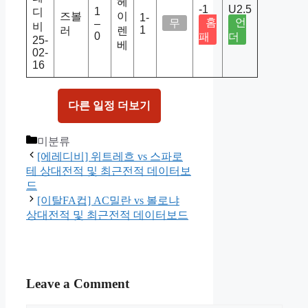
헤
-1
U2.5
1
디
즈볼
이
1-
홈
언
무
–
비
1
러
렌
0
패
더
25-
베
02-
16
다른 일정 더보기
Categories
미분류
[에레디비] 위트레흐 vs 스파로
테 상대전적 및 최근전적 데이터보
드
[이탈FA컵] AC밀란 vs 볼로냐
상대전적 및 최근전적 데이터보드
Leave a Comment