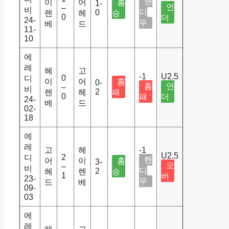
핸
이
어
홈
1-
언
–
비
디
0
렌
헤
승
0
더
24-
무
베
드
11-
10
에
레
헤
고
-1
U2.5
0
디
이
어
홈
0-
홈
언
–
비
2
렌
헤
패
0
패
더
24-
베
드
02-
18
에
레
고
헤
-1
U2.5
2
디
핸
어
이
홈
3-
오
–
비
디
2
헤
렌
승
1
버
23-
무
드
베
09-
03
에
레