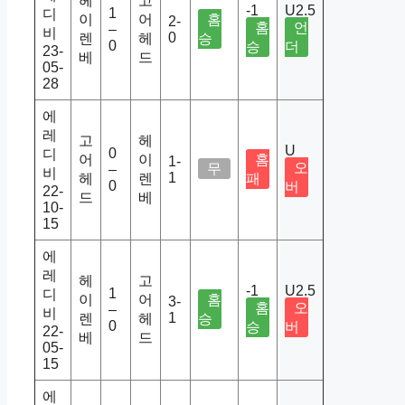
헤
고
-1
U2.5
1
디
이
어
홈
2-
홈
언
–
비
0
렌
헤
승
0
승
더
23-
베
드
05-
28
에
레
고
헤
U
0
디
어
이
홈
1-
오
무
–
비
1
헤
렌
패
0
버
22-
드
베
10-
15
에
레
헤
고
-1
U2.5
1
디
이
어
홈
3-
홈
오
–
비
1
렌
헤
승
0
승
버
22-
베
드
05-
15
에