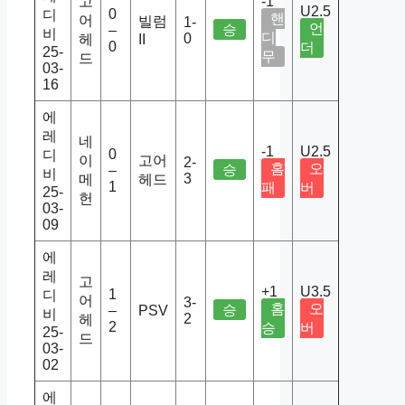
고
-1
U2.5
0
디
핸
어
빌럼
1-
언
승
–
비
디
0
헤
II
0
더
25-
무
드
03-
16
에
레
네
-1
U2.5
0
디
이
고어
2-
홈
오
승
–
비
3
메
헤드
1
패
버
25-
헌
03-
09
에
레
고
+1
U3.5
1
디
어
3-
홈
오
승
–
PSV
비
2
헤
2
승
버
25-
드
03-
02
에