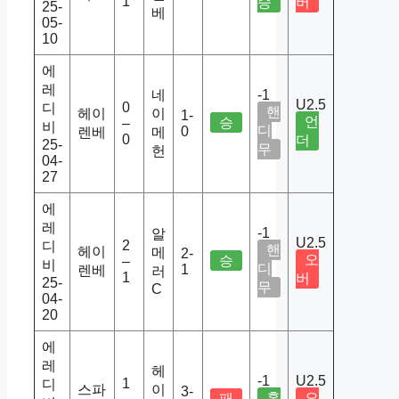
1
승
버
25-
베
05-
10
에
레
네
-1
U2.5
0
디
핸
헤이
이
1-
언
승
–
비
디
0
렌베
메
0
더
25-
무
헌
04-
27
에
레
-1
알
U2.5
2
디
핸
헤이
메
2-
오
승
–
비
디
1
렌베
러
1
버
25-
무
C
04-
20
에
레
헤
-1
U2.5
1
디
스파
이
3-
홈
오
패