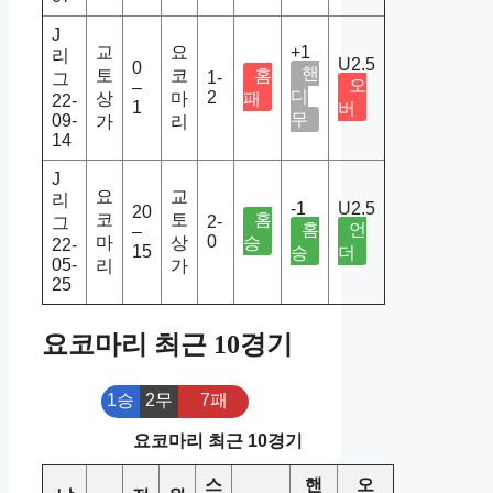
J
교
요
+1
리
U2.5
0
핸
토
코
홈
1-
그
오
–
디
2
상
마
패
22-
1
버
무
09-
가
리
14
J
요
교
리
-1
U2.5
20
코
토
홈
2-
그
홈
언
–
0
마
상
승
22-
15
승
더
05-
리
가
25
요코마리 최근 10경기
1승
2무
7패
요코마리 최근 10경기
스
핸
오