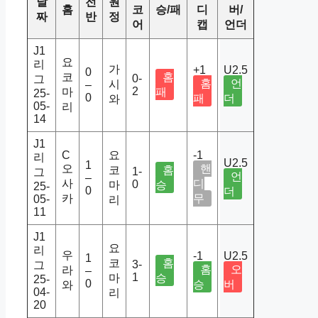
날
전
원
홈
코
승/패
디
버/
짜
반
정
어
캡
언더
J1
요
리
가
+1
U2.5
0
코
홈
0-
그
홈
언
시
–
2
마
패
25-
0
패
더
와
05-
리
14
J1
C
요
-1
리
U2.5
1
오
핸
코
홈
1-
그
언
–
사
디
0
마
승
25-
0
더
카
무
05-
리
11
J1
요
리
우
-1
U2.5
1
코
홈
3-
그
홈
오
라
–
1
마
승
25-
0
승
버
와
04-
리
20