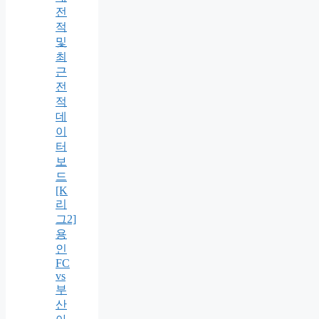
전
적
및
최
근
전
적
데
이
터
보
드
[K
리
그2]
용
인
FC
vs
부
산