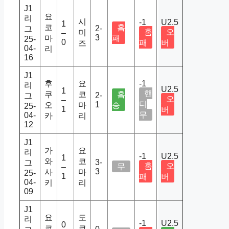
J1
요
리
시
-1
U2.5
1
코
홈
2-
그
홈
오
미
–
3
마
패
25-
0
패
버
즈
04-
리
16
J1
후
요
-1
리
U2.5
1
핸
쿠
코
홈
2-
그
오
–
디
1
오
마
승
25-
1
버
무
04-
카
리
12
J1
가
요
리
-1
U2.5
1
와
코
3-
그
홈
오
무
–
3
사
마
25-
1
패
버
04-
키
리
09
J1
요
도
리
-1
U2.5
0
코
쿄