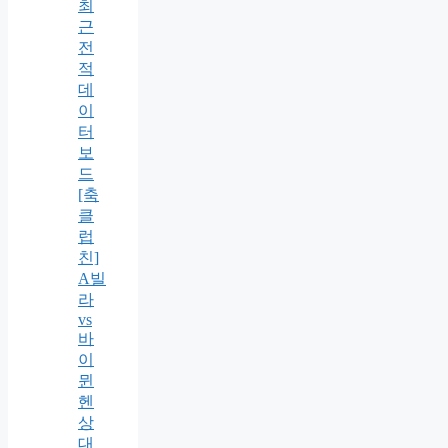
최
근
전
적
데
이
터
보
드
[축
클
럽
친]
A빌
라
vs
바
이
뮌
헨
상
대