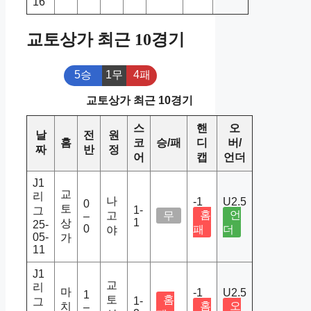
16
교토상가 최근 10경기
5승
1무
4패
교토상가 최근 10경기
스
핸
오
날
전
원
홈
코
승/패
디
버/
짜
반
정
어
캡
언더
J1
교
리
나
-1
U2.5
0
토
1-
그
홈
언
고
무
–
1
상
25-
0
패
더
야
05-
가
11
J1
교
리
마
-1
U2.5
1
토
홈
1-
그
홈
오
치
–