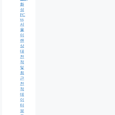
화
성
FC
vs
서
울
이
랜
상
대
전
적
및
최
근
전
적
데
이
터
보