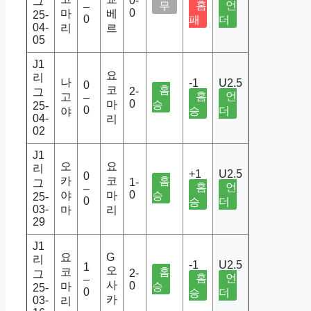
0-
그
홈
언
무
–
0
마
베
25-
0
패
더
04-
리
르
05
J1
요
리
나
-1
U2.5
0
코
홈
2-
그
홈
언
고
–
0
마
승
25-
0
승
더
야
04-
리
02
J1
오
요
리
+1
U2.5
0
카
코
홈
1-
그
홈
언
–
0
야
마
승
25-
0
승
더
03-
마
리
29
J1
요
G
리
-1
U2.5
1
오
코
홈
2-
그
홈
언
–
사
0
마
승
25-
0
승
더
카
03-
리