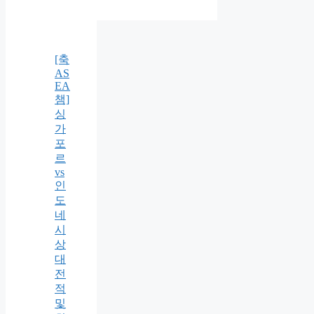
[축
AS
EA
챔]
싱
가
포
르
vs
인
도
네
시
상
대
전
적
및