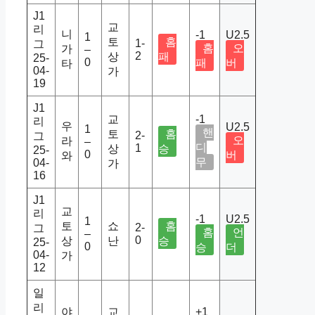
J1
교
리
니
-1
U2.5
1
토
홈
1-
그
홈
오
가
–
2
상
패
25-
0
패
버
타
04-
가
19
J1
교
-1
리
우
U2.5
1
핸
토
홈
2-
그
오
라
–
디
1
상
승
25-
0
버
와
무
04-
가
16
J1
교
리
-1
U2.5
1
토
쇼
홈
2-
그
홈
언
–
0
상
난
승
25-
0
승
더
04-
가
12
일
리
야
교
+1