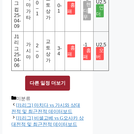
U2.5
0
그
핸
마
토
홈
0-
언
–
컵
디
1
가
상
패
1
더
25-
무
타
가
04-
09
J1
교
리
가
-1
U2.5
2
토
홈
3-
그
홈
오
시
–
4
상
패
25-
0
패
버
마
04-
가
06
다른 일정 더보기
Categories
미분류
[J1리그] 마치다 vs 가시와 상대
전적 및 최근전적 데이터보드
[J1리그] 비셀고베 vs G오사카 상
대전적 및 최근전적 데이터보드