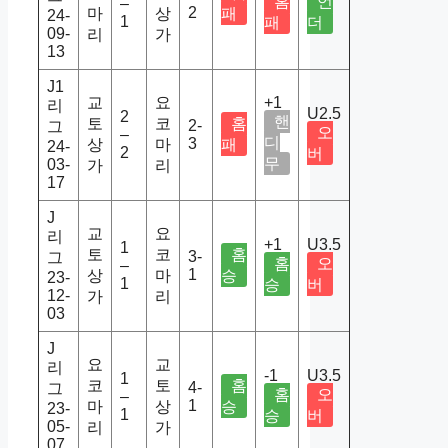
홈
언
–
2
마
상
패
24-
1
패
더
09-
리
가
13
J1
교
요
+1
리
U2.5
2
핸
토
코
홈
2-
그
오
–
디
3
상
마
패
24-
2
버
무
03-
가
리
17
J
교
요
리
+1
U3.5
1
토
코
홈
3-
그
홈
오
–
1
상
마
승
23-
1
승
버
12-
가
리
03
J
요
교
리
-1
U3.5
1
코
토
홈
4-
그
홈
오
–
1
마
상
승
23-
1
승
버
05-
리
가
07