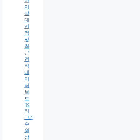
아
이
상
대
전
적
및
최
근
전
적
데
이
터
보
드
[K
리
그2]
수
원
삼