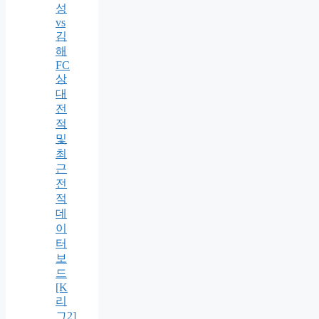
성
vs
김
해
FC
상
대
전
적
및
최
근
전
적
데
이
터
보
드
[K
리
그2]