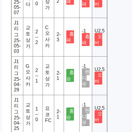
2
상
패
25-
0
패
버
다
05-
가
07
J1
교
C
리
-1
U2.5
2
오
토
홈
2-
그
홈
오
–
사
3
상
패
25-
2
패
버
카
05-
가
03
J1
G
교
-1
리
U2.5
2
오
핸
토
홈
2-
그
오
–
사
디
1
상
승
25-
1
버
카
무
04-
가
29
J1
교
-1
리
U2.5
요
1
핸
토
홈
2-
그
오
–
코
디
1
상
승
25-
0
버
FC
무
04-
가
25