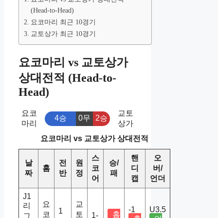
(Head-to-Head)
요코마리 최근 10경기
교토상가 최근 10경기
요코마리 vs 교토상가
상대전적 (Head-to-
Head)
요코
교토
4승
0무
2승
마리
상가
요코마리 vs 교토상가 상대전적
스
핸
오
날
전
원
승/
홈
코
디
버/
짜
반
정
패
어
캡
언더
J1
요
교
리
-1
U3.5
1
코
토
홈
1-
그