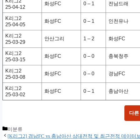
K리그2
화성FC
0 – 1
전남드래
25-04-12
K리그2
화성FC
0 – 1
인천유나
25-04-05
K리그2
안산그리
1 – 2
화성FC
25-03-29
K리그2
화성FC
0 – 0
충북청주
25-03-15
K리그2
화성FC
0 – 0
경남FC
25-03-08
K리그2
화성FC
0 – 1
충남아산
25-03-02
다른
Categories
미분류
[K리그2] 경남FC vs 충남아산 상대전적 및 최근전적 데이터