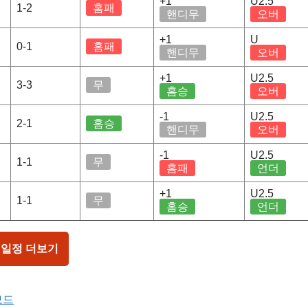
+1
U2.5
1-2
홈패
핸디무
오버
+1
U
0-1
홈패
핸디무
오버
+1
U2.5
3-3
무
홈승
오버
-1
U2.5
2-1
홈승
핸디무
오버
-1
U2.5
1-1
무
홈패
언더
+1
U2.5
1-1
무
홈승
언더
 일정 더보기
보드