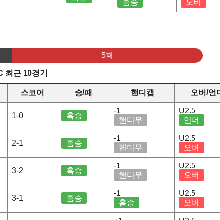
홈승
오버
5패
C 최근 10경기
스코어
승/패
핸디캡
오버/언
-1
U2.5
1-0
홈승
핸디무
언더
-1
U2.5
2-1
홈승
핸디무
오버
-1
U2.5
3-2
홈승
핸디무
오버
-1
U2.5
3-1
홈승
홈승
오버