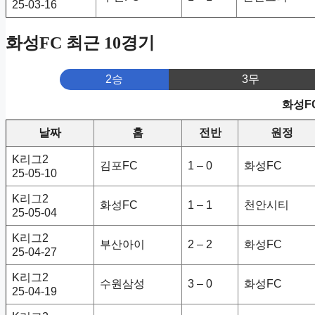
25-03-16
화성FC 최근 10경기
2승
3무
화성F
날짜
홈
전반
원정
K리그2
김포FC
1 – 0
화성FC
25-05-10
K리그2
화성FC
1 – 1
천안시티
25-05-04
K리그2
부산아이
2 – 2
화성FC
25-04-27
K리그2
수원삼성
3 – 0
화성FC
25-04-19