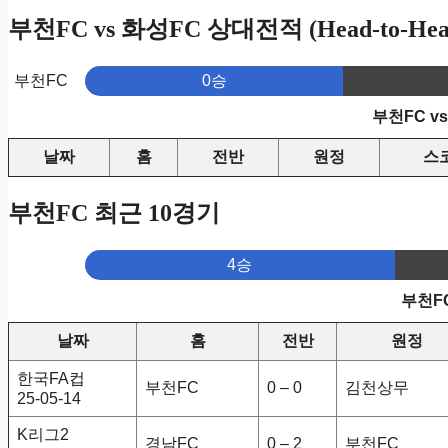
부천FC vs 화성FC 상대전적 (Head-to-Hea
부천FC
0승
부천FC v
날짜
홈
전반
원정
스
부천FC 최근 10경기
4승
부천F
날짜
홈
전반
원정
한국FA컵
부천FC
0 – 0
김천상무
25-05-14
K리그2
경남FC
0 – 2
부천FC