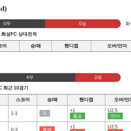
d)
0무
0승
화
s 화성FC 상대전적
코어
승/패
핸디캡
오버/언더
4무
2패
C 최근 10경기
스코어
승/패
핸디캡
오버/언
+1
U2.5
1-1
무
홈승
언더
+1
U2.5
0-3
홈패