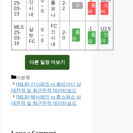
0
신
틀
25-
2-
홈
오
무
–
시
03-
2
유
0
패
버
23
내
나
FC
MLS
-1
U2.5
샬
0
신
홈
25-
2-
홈
언
–
럿
03-
시
0
승
0
승
더
FC
16
내
다른 일정 더보기
Categories
미분류
[MLB] 신시레즈 vs 클리가디 상
대전적 및 최근전적 데이터보드
[MLB] 텍사레인 vs 휴스애스 상
대전적 및 최근전적 데이터보드
Leave a Comment