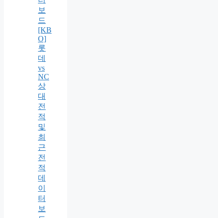
보
드
[KB
O]
롯
데
vs
NC
상
대
전
적
및
최
근
전
적
데
이
터
보