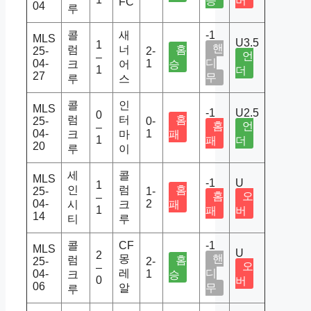
승
버
FC
04
루
콜
새
-1
MLS
U3.5
1
핸
럼
너
홈
25-
2-
언
–
디
04-
1
크
어
승
1
더
27
무
루
스
콜
인
MLS
-1
U2.5
0
럼
터
홈
25-
0-
홈
언
–
04-
1
크
마
패
1
패
더
20
루
이
세
콜
MLS
-1
U
1
인
럼
홈
25-
1-
홈
오
–
04-
2
시
크
패
1
패
버
14
티
루
콜
CF
-1
MLS
U
2
몽
핸
럼
홈
25-
2-
오
–
레
디
04-
1
크
승
0
버
06
알
무
루