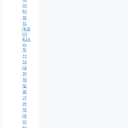
이
터
보
드
[KB
O]
KIA
vs
두
산
상
대
전
적
및
최
근
전
적
데
이
터