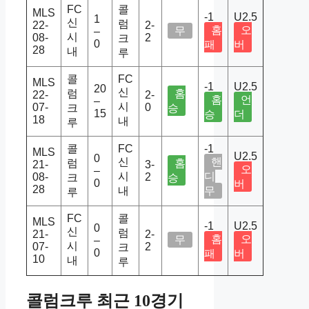
FC
콜
MLS
-1
U2.5
1
신
럼
22-
2-
홈
오
무
–
시
08-
2
크
0
패
버
28
내
루
콜
FC
MLS
-1
U2.5
20
신
럼
홈
22-
2-
홈
언
–
시
07-
0
크
승
15
승
더
18
내
루
콜
FC
-1
MLS
U2.5
0
신
핸
럼
홈
21-
3-
오
–
시
디
08-
2
크
승
0
버
28
내
무
루
FC
콜
MLS
-1
U2.5
0
신
럼
21-
2-
홈
오
무
–
시
07-
2
크
0
패
버
10
내
루
콜럼크루 최근 10경기