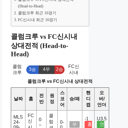
(Head-to-Head)
콜럼크루 최근 10경기
FC신시내 최근 10경기
콜럼크루 vs FC신시내
상대전적 (Head-to-
Head)
콜럼
FC신
3승
4무
2승
크루
시내
콜럼크루 vs FC신시내 상대전적
스
핸
오
전
원
날짜
홈
코
승/패
디
버/
반
정
어
캡
언더
FC
콜
MLS
-1
U3.5
0
신
럼
24-
0-
홈
언
무
–
시
09-
0
크