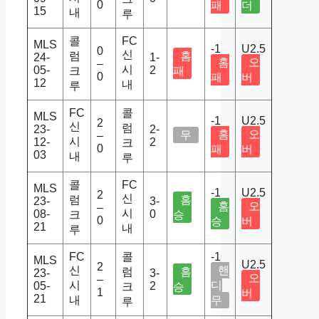
0
패
더
15
내
루
콜
FC
MLS
-1
U2.5
0
신
럼
홈
24-
1-
홈
오
–
시
05-
2
크
패
0
패
버
12
내
루
FC
콜
MLS
-1
U2.5
2
신
럼
23-
2-
홈
오
무
–
시
12-
2
크
0
패
버
03
내
루
콜
FC
MLS
-1
U2.5
2
신
럼
홈
23-
3-
홈
오
–
시
08-
0
크
승
0
승
버
21
내
루
FC
콜
-1
MLS
U2.5
2
신
핸
럼
홈
23-
3-
오
–
시
디
05-
2
크
승
1
버
21
내
무
루