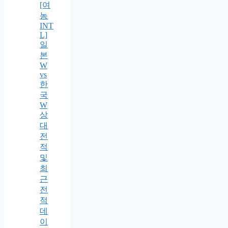
[여
농
INT
L]
일
본
W
vs
한
국
W
상
대
전
적
및
최
근
전
적
데
이