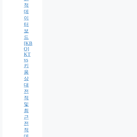
적
데
이
터
보
드
[KB
O]
KT
vs
키
움
상
대
전
적
및
최
근
전
적
데