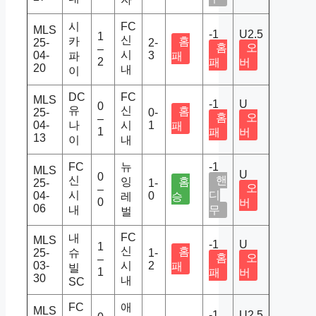
시
FC
MLS
-1
U2.5
1
신
카
홈
25-
2-
홈
오
–
시
04-
3
파
패
2
패
버
20
내
이
DC
FC
MLS
-1
U
0
유
신
홈
25-
0-
홈
오
–
04-
나
시
1
패
1
패
버
13
이
내
FC
뉴
-1
MLS
U
0
신
핸
잉
홈
25-
1-
오
–
시
디
04-
0
레
승
0
버
06
내
무
벌
FC
내
MLS
-1
U
1
신
홈
25-
슈
1-
홈
오
–
03-
시
2
패
빌
1
패
버
30
내
SC
FC
애
MLS
-1
U2.5