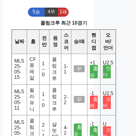
5승
4무
1패
콜럼크루 최근 10경기
스
핸
오
전
원
날짜
홈
코
승/패
디
버/
반
정
어
캡
언더
CF
콜
MLS
+1
U2.5
1
몽
럼
25-
1-
홈
언
무
–
레
05-
1
크
0
승
더
15
알
루
필
콜
MLS
-1
U2.5
1
라
럼
25-
2-
홈
오
무
–
05-
2
유
크
0
패
버
11
니
루
콜
MLS
-1
U
샬
2
럼
홈
25-
4-
홈
오
–
럿
05-
2
크
승
1