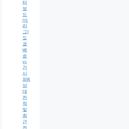
터
보
드
[J1
리
그]
도
쿄
베
르
vs
가
시
와R
상
대
전
적
및
최
근
전