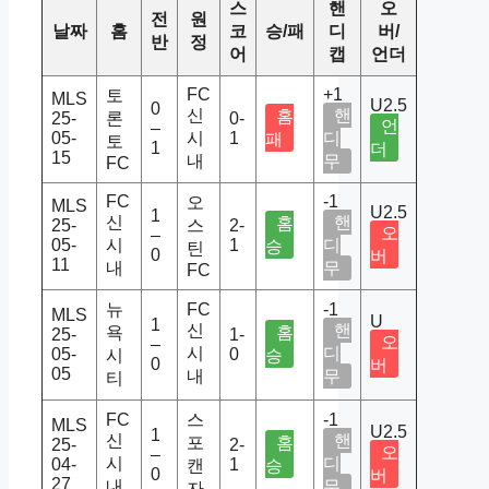
스
핸
오
전
원
날짜
홈
코
승/패
디
버/
반
정
어
캡
언더
FC
+1
토
MLS
U2.5
0
신
핸
홈
25-
론
0-
언
–
05-
시
1
디
패
토
1
더
15
내
무
FC
FC
-1
오
MLS
U2.5
1
신
핸
홈
25-
스
2-
오
–
05-
시
1
디
승
틴
0
버
11
내
무
FC
뉴
FC
-1
MLS
U
1
신
핸
욕
홈
25-
1-
오
–
시
디
05-
0
시
승
0
버
05
내
무
티
FC
스
-1
MLS
U2.5
1
신
핸
포
홈
25-
2-
오
–
시
디
04-
1
캔
승
0
버
27
내
무
자